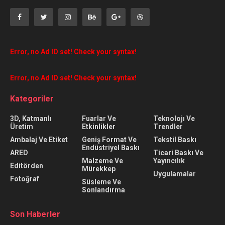
Error, no Ad ID set! Check your syntax!
Error, no Ad ID set! Check your syntax!
Kategoriler
3D, Katmanlı
Fuarlar Ve
Teknolojı Ve
Üretim
Etkinlikler
Trendler
Ambalaj Ve Etiket
Geniş Format Ve
Tekstil Baskı
Endüstriyel Baskı
ARED
Ticari Baskı Ve
Malzeme Ve
Yayıncılık
Editörden
Mürekkep
Uygulamalar
Fotoğraf
Süsleme Ve
Sonlandırma
Son Haberler