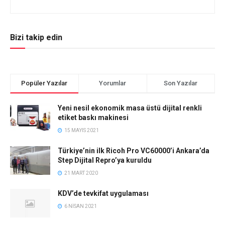
Bizi takip edin
Popüler Yazılar
Yorumlar
Son Yazılar
Yeni nesil ekonomik masa üstü dijital renkli
etiket baskı makinesi
15 MAYIS 2021
Türkiye’nin ilk Ricoh Pro VC60000’i Ankara’da
Step Dijital Repro’ya kuruldu
21 MART 2020
KDV’de tevkifat uygulaması
6 NISAN 2021