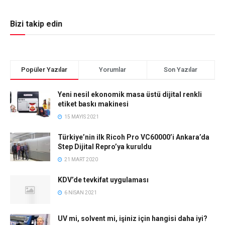
Bizi takip edin
Popüler Yazılar
Yorumlar
Son Yazılar
Yeni nesil ekonomik masa üstü dijital renkli
etiket baskı makinesi
15 MAYIS 2021
Türkiye’nin ilk Ricoh Pro VC60000’i Ankara’da
Step Dijital Repro’ya kuruldu
21 MART 2020
KDV’de tevkifat uygulaması
6 NISAN 2021
UV mi, solvent mi, işiniz için hangisi daha iyi?