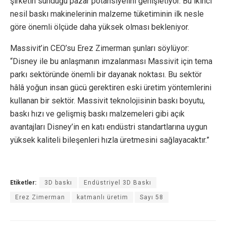
şirketin sunduğu pazar potansiyelini genişletiyor. Bu ikinci
nesil baskı makinelerinin malzeme tüketiminin ilk nesle
göre önemli ölçüde daha yüksek olması bekleniyor.
Massivit’in CEO’su Erez Zimerman şunları söylüyor:
“Disney ile bu anlaşmanın imzalanması Massivit için tema
parkı sektöründe önemli bir dayanak noktası. Bu sektör
hâlâ yoğun insan gücü gerektiren eski üretim yöntemlerini
kullanan bir sektör. Massivit teknolojisinin baskı boyutu,
baskı hızı ve gelişmiş baskı malzemeleri gibi açık
avantajları Disney’in en katı endüstri standartlarına uygun
yüksek kaliteli bileşenleri hızla üretmesini sağlayacaktır.”
Etiketler:
3D baskı
Endüstriyel 3D Baskı
Erez Zimerman
katmanlı üretim
Sayı 58