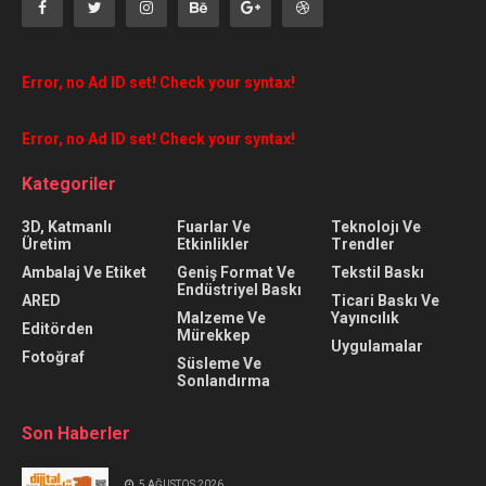
Error, no Ad ID set! Check your syntax!
Error, no Ad ID set! Check your syntax!
Kategoriler
3D, Katmanlı
Fuarlar Ve
Teknolojı Ve
Üretim
Etkinlikler
Trendler
Ambalaj Ve Etiket
Geniş Format Ve
Tekstil Baskı
Endüstriyel Baskı
ARED
Ticari Baskı Ve
Malzeme Ve
Yayıncılık
Editörden
Mürekkep
Uygulamalar
Fotoğraf
Süsleme Ve
Sonlandırma
Son Haberler
5 AĞUSTOS 2026