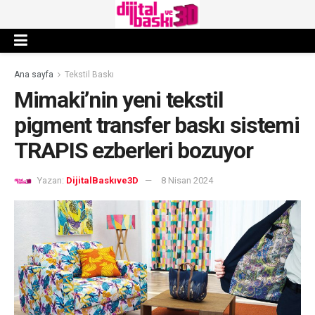
Ana sayfa
Tekstil Baskı
Mimaki’nin yeni tekstil
pigment transfer baskı sistemi
TRAPIS ezberleri bozuyor
Yazan:
DijitalBaskıve3D
8 Nisan 2024