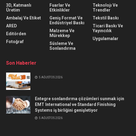
3D, Katmanlı
Fuarlar Ve
Teknolojı Ve
Üretim
Etkinlikler
Trendler
Ambalaj Ve Etiket
Geniş Format Ve
Tekstil Baskı
Endüstriyel Baskı
ARED
Ticari Baskı Ve
Malzeme Ve
Yayıncılık
Editörden
Mürekkep
Uygulamalar
Fotoğraf
Süsleme Ve
Sonlandırma
Son Haberler
5 AĞUSTOS 2026
Entegre sonlandırma çözümleri sunmak için
EMT International ve Standard Finishing
Systems iş birliğini genişletiyor
5 AĞUSTOS 2026