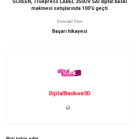
SCREEN, Truepress LABEL 350UV SAI dijital baskı
makinesi satışlarında 100’ü geçti
Sonraki Yazı
Başarı hikayesi
DijitalBaskıve3D
Bizi takip edin