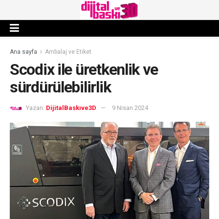
Ana sayfa
Ambalaj ve Etiket
Scodix ile üretkenlik ve
sürdürülebilirlik
Yazan:
DijitalBaskıve3D
9 Nisan 2024