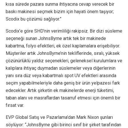
kısa sürede pazara sunma ihtiyacına cevap verecek bir
baskı makinesi seçmek bizim için hayati önem taşıyor;
Scodix bu çözümü sağlıyor.”
Scodix’e göre SHD’nin verimliliği rakipsiz. Bir dizi süsleme
seçeneği sunan JohnsByrne artık tek bir makinede
kabartma, folyo efektleri, ek özel kaplamalara erişebiliyor.
Müşteriler artık JohnsByrne’nin tekliflerinde, sıralı, yüksek
çözünürlüklü yaldız seçenekleri, geleneksel kurulumlara ve
kalıplara ihtiyaç duymadan süslemeler veya diğerlerinin
yanı sıra düz veya kabartmalı spot UV efektleri arasında
seçim yapabilmeleriyle daha geniş bir ürün yelpazesi fark
edecekler. Artık şirketin ek makinelerde enerji tüketimi,
taban alanı ve masraflardan tasarruf etmesi için önemli bir
fırsat var.
EVP Global Satış ve Pazarlama’dan Mark Nixon şunları
söylüyor: “JohnsByrne gibi birinci sınıf bir şirket tarafından