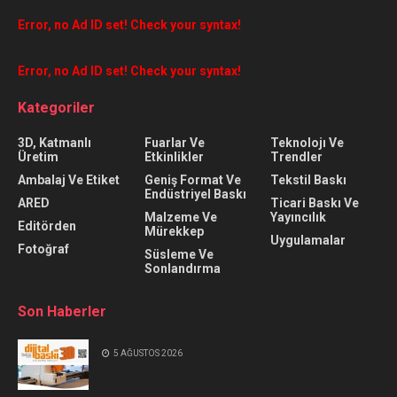
Error, no Ad ID set! Check your syntax!
Error, no Ad ID set! Check your syntax!
Kategoriler
3D, Katmanlı
Fuarlar Ve
Teknolojı Ve
Üretim
Etkinlikler
Trendler
Ambalaj Ve Etiket
Geniş Format Ve
Tekstil Baskı
Endüstriyel Baskı
ARED
Ticari Baskı Ve
Malzeme Ve
Yayıncılık
Editörden
Mürekkep
Uygulamalar
Fotoğraf
Süsleme Ve
Sonlandırma
Son Haberler
5 AĞUSTOS 2026