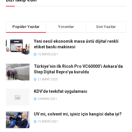
Popüler Yazılar
Yorumlar
Son Yazılar
Yeni nesil ekonomik masa üstü dijital renkli
etiket baskı makinesi
15 MAYIS 2021
Türkiye’nin ilk Ricoh Pro VC60000’i Ankara’da
Step Dijital Repro’ya kuruldu
21 MART 2020
KDV’de tevkifat uygulaması
6 NISAN 2021
UV mi, solvent mi, işiniz için hangisi daha iyi?
15 MAYIS 2021