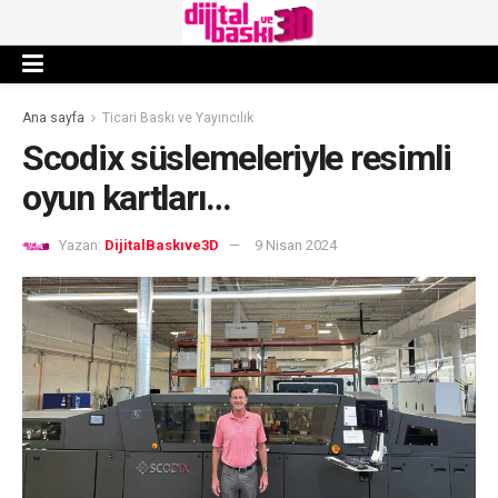
Ana sayfa
Ticari Baskı ve Yayıncılık
Scodix süslemeleriyle resimli
oyun kartları…
Yazan:
DijitalBaskıve3D
9 Nisan 2024