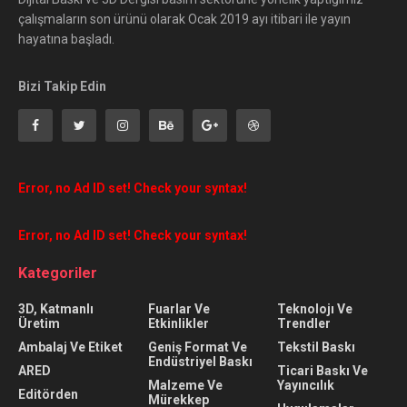
çalışmaların son ürünü olarak Ocak 2019 ayı itibari ile yayın
hayatına başladı.
Bizi Takip Edin
Error, no Ad ID set! Check your syntax!
Error, no Ad ID set! Check your syntax!
Kategoriler
3D, Katmanlı
Fuarlar Ve
Teknolojı Ve
Üretim
Etkinlikler
Trendler
Ambalaj Ve Etiket
Geniş Format Ve
Tekstil Baskı
Endüstriyel Baskı
ARED
Ticari Baskı Ve
Malzeme Ve
Yayıncılık
Editörden
Mürekkep