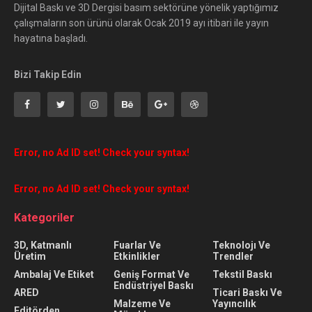
Dijital Baskı ve 3D Dergisi basım sektörüne yönelik yaptığımız
çalışmaların son ürünü olarak Ocak 2019 ayı itibari ile yayın
hayatına başladı.
Bizi Takip Edin
Error, no Ad ID set! Check your syntax!
Error, no Ad ID set! Check your syntax!
Kategoriler
3D, Katmanlı
Fuarlar Ve
Teknolojı Ve
Üretim
Etkinlikler
Trendler
Ambalaj Ve Etiket
Geniş Format Ve
Tekstil Baskı
Endüstriyel Baskı
ARED
Ticari Baskı Ve
Malzeme Ve
Yayıncılık
Editörden