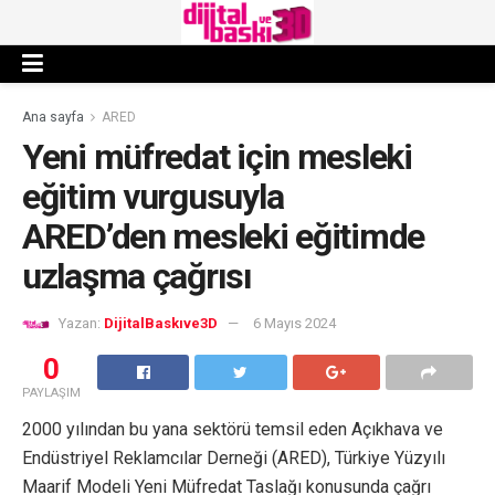
Ana sayfa
ARED
Yeni müfredat için mesleki
eğitim vurgusuyla
ARED’den mesleki eğitimde
uzlaşma çağrısı
Yazan:
DijitalBaskıve3D
6 Mayıs 2024
0
PAYLAŞIM
2000 yılından bu yana sektörü temsil eden Açıkhava ve
Endüstriyel Reklamcılar Derneği (ARED), Türkiye Yüzyılı
Maarif Modeli Yeni Müfredat Taslağı konusunda çağrı