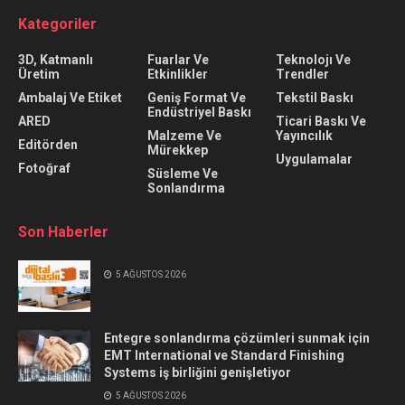
Kategoriler
3D, Katmanlı
Fuarlar Ve
Teknolojı Ve
Üretim
Etkinlikler
Trendler
Ambalaj Ve Etiket
Geniş Format Ve
Tekstil Baskı
Endüstriyel Baskı
ARED
Ticari Baskı Ve
Malzeme Ve
Yayıncılık
Editörden
Mürekkep
Uygulamalar
Fotoğraf
Süsleme Ve
Sonlandırma
Son Haberler
5 AĞUSTOS 2026
Entegre sonlandırma çözümleri sunmak için
EMT International ve Standard Finishing
Systems iş birliğini genişletiyor
5 AĞUSTOS 2026