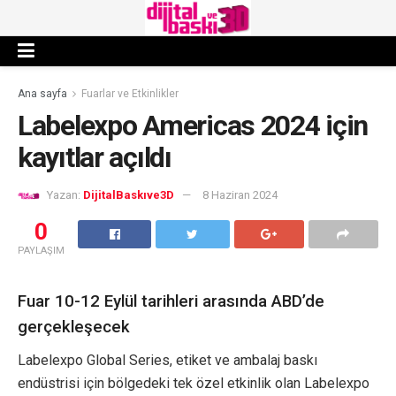
Ana sayfa
Fuarlar ve Etkinlikler
Labelexpo Americas 2024 için
kayıtlar açıldı
Yazan:
DijitalBaskıve3D
8 Haziran 2024
0
PAYLAŞIM
Fuar 10-12 Eylül tarihleri arasında ABD’de
gerçekleşecek
Labelexpo Global Series, etiket ve ambalaj baskı
endüstrisi için bölgedeki tek özel etkinlik olan Labelexpo