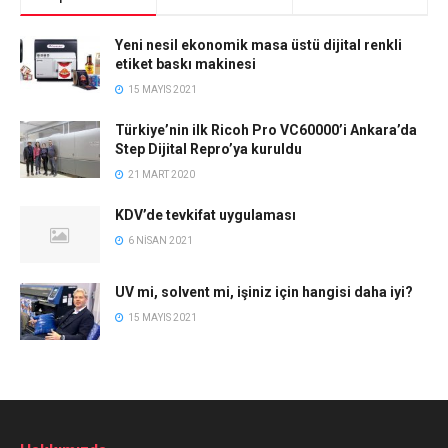
Yeni nesil ekonomik masa üstü dijital renkli
etiket baskı makinesi
15 MAYIS 2021
Türkiye’nin ilk Ricoh Pro VC60000’i Ankara’da
Step Dijital Repro’ya kuruldu
21 MART 2020
KDV’de tevkifat uygulaması
6 NISAN 2021
UV mi, solvent mi, işiniz için hangisi daha iyi?
15 MAYIS 2021