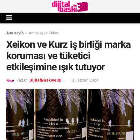
Ana sayfa
Ambalaj ve Etiket
Xeikon ve Kurz iş birliği marka
koruması ve tüketici
etkileşimine ışık tutuyor
Yazan:
DijitalBaskıve3D
8 Haziran 2024