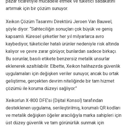
pazar ticaretiyle mücadele etmek ve tüketici sadakatini
artırmak için bir çözüm sunuyor.
Xeikon Çözüm Tasarımı Direktörü Jeroen Van Bauwel,
şöyle diyor: “Sahteciliğin sonuçları çok büyük ve geniş
kapsamlı. Küresel şirketler her yıl milyarlarca avro
kaybediyor, tüketiciler hatalı ürünler nedeniyle risk altında
kalıyor ve çevre zarar görüyor, bunlardan sadece birkaçı.
Bu sorunlar, basılı etikete benzersiz metalik unsurlar
eklenerek azaltılabilir. Elbette, Xeikon halihazırda güvenlik
uygulamaları için değişken veriler sunuyor, ancak bu ortak
geliştirme, gerçekten devrim niteliğinde bir tam hizmet
çözümü ile koruma düzeyi sağlıyor.”
Xeikon’un X-800 DFE’si (Dijital Konsol) tarafından
desteklenen uygulama, serileştirilmiş, korumalı QR kodları
ve metalik değişken öğeler aracılığıyla marka sahipleri için
üst düzey güvenlik ve tam görünürlük sunmak için