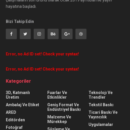
hayatına başladı.
Bizi Takip Edin
Error, no Ad ID set! Check your syntax!
Error, no Ad ID set! Check your syntax!
Kategoriler
3D, Katmanlı
Fuarlar Ve
Teknolojı Ve
Üretim
Etkinlikler
Trendler
Ambalaj Ve Etiket
Geniş Format Ve
Tekstil Baskı
Endüstriyel Baskı
ARED
Ticari Baskı Ve
Malzeme Ve
Yayıncılık
Editörden
Mürekkep
Uygulamalar
Fotoğraf
Süsleme Ve