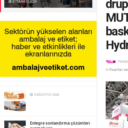
drup
9 TEMMUZ 2024
MUTO
baskı
Hyd
Yazan
in
Fuarlar ve
5 AĞUSTOS 2026
Entegre sonlandırma çözümleri