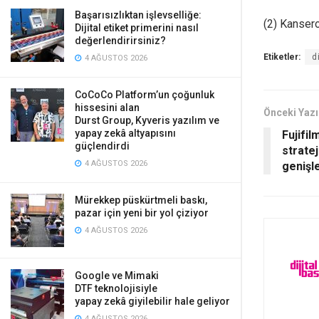
Başarısızlıktan işlevselliğe:
(2) Kansero
Dijital etiket primerini nasıl
değerlendirirsiniz?
Etiketler:
d
4 AĞUSTOS 2026
CoCoCo Platform’un çoğunluk
hissesini alan
Önceki Yazı
Durst Group, Kyveris yazılım ve
yapay zekâ altyapısını
Fujifil
güçlendirdi
stratej
4 AĞUSTOS 2026
genişle
Mürekkep püskürtmeli baskı,
pazar için yeni bir yol çiziyor
4 AĞUSTOS 2026
Google ve Mimaki
DTF teknolojisiyle
yapay zekâ giyilebilir hale geliyor
4 AĞUSTOS 2026