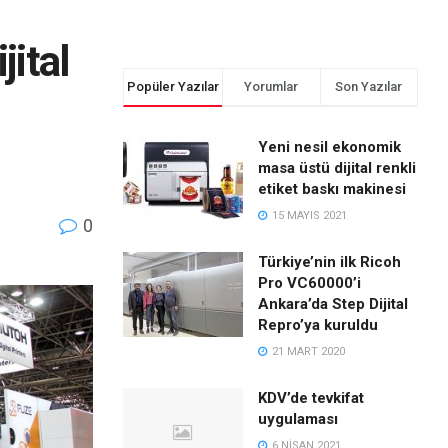
jital
Popüler Yazılar
Yorumlar
Son Yazılar
Yeni nesil ekonomik
masa üstü dijital renkli
etiket baskı makinesi
15 MAYIS 2021
0
Türkiye’nin ilk Ricoh
Pro VC60000’i
Ankara’da Step Dijital
Repro’ya kuruldu
21 MART 2020
KDV’de tevkifat
uygulaması
6 NISAN 2021