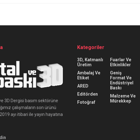
da
Kategoriler
3D, Katmanlı
Fuarlar Ve
Üretim
Etkinlikler
Ambalaj Ve
Geniş
Etiket
Format Ve
Endüstriyel
ARED
Baskı
Editörden
Malzeme Ve
ı ve 3D Dergisi basım sektörüne
Mürekkep
Fotoğraf
ığımız çalışmaların son ürünü
019 ayı itibari ile yayın hayatına
din