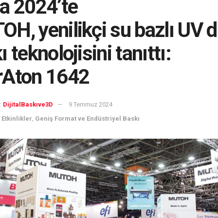
a 2024’te
H, yenilikçi su bazlı UV di
 teknolojisini tanıttı:
rAton 1642
:
DijitalBaskıve3D
9 Temmuz 2024
 Etkinlikler
,
Geniş Format ve Endüstriyel Baskı