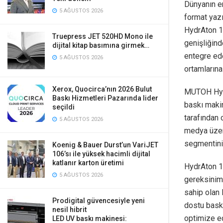
Dünyanın e
5 AĞUSTOS 2026
format yaz
HydrAton 16
Truepress JET 520HD Mono ile
genişliğind
dijital kitap basımına girmek…
entegre ed
5 AĞUSTOS 2026
ortamlarına 
Xerox, Quocirca’nın 2026 Bulut
MUTOH Hydr
Baskı Hizmetleri Pazarında lider
baskı maki
seçildi
tarafından 
5 AĞUSTOS 2026
medya üzeri
segmentini 
Koenig & Bauer Durst’un VariJET
106’sı ile yüksek hacimli dijital
katlanır karton üretimi
HydrAton 1
5 AĞUSTOS 2026
gereksinimi
sahip olan 
Prodigital güvencesiyle yeni
dostu baskı
nesil hibrit
optimize ed
LED UV baskı makinesi: