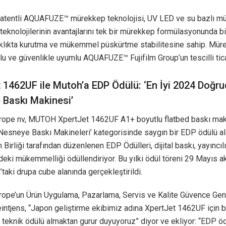
n patentli AQUAFUZE™ mürekkep teknolojisi, UV LED ve su bazlı m
eknolojilerinin avantajlarını tek bir mürekkep formülasyonunda bir
klıkta kurutma ve mükemmel püskürtme stabilitesine sahip. Mür
u ve güvenlikle uyumlu AQUAFUZE™ Fujifilm Group’un tescilli tica
 1462UF ile Mutoh’a EDP Ödülü: ‘En İyi 2024 Doğr
Baskı Makinesi’
pe nv, MUTOH XpertJet 1462UF A1+ boyutlu flatbed baskı maki
Nesneye Baskı Makineleri’ kategorisinde saygın bir EDP ödülü al
ın Birliği tarafından düzenlenen EDP Ödülleri, dijital baskı, yayıncı
deki mükemmelliği ödüllendiriyor. Bu yılki ödül töreni 29 Mayıs
taki drupa cube alanında gerçekleştirildi.
pe’un Ürün Uygulama, Pazarlama, Servis ve Kalite Güvence Ge
ntjens, “Japon geliştirme ekibimiz adına XpertJet 1462UF için bu
 teknik ödülü almaktan gurur duyuyoruz” diyor ve ekliyor: “EDP ödül