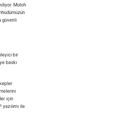
 ediyor. Mutoh
taahhüdümüzün
a güvenli
leyici bir
eye baskı
kepler
melerini
er için
 yazılımı ile