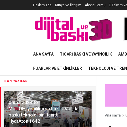
Hakkımızda
Künye ve İletişim
Abone Formu
E Takvim v
ANA SAYFA
TICARI BASKI VE YAYINCILIK
AMB
FUARLAR VE ETKINLIKLER
TEKNOLOJI VE TRE
SON YAZILAR
drupa 2024’te
MUTOH, yenilikçi su bazlı UV dijital
baskı teknolojisini tanıttı:
Ana sayfa
G
HydrAton 1642