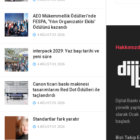
AEO Mükemmellik Ödülleri’nde
FESPA, ‘Yılın Organizatör Ekibi’
Ödülünü kazandı
4 AĞUSTOS 2026
Hakkımız
interpack 2029: Yaz başı tarihi ve
yeni süre
4 AĞUSTOS 2026
Canon ticari baskı makinesi
tasarımlarını Red Dot Ödülleri ile
taçlandırdı
Dijital Bask
4 AĞUSTOS 2026
yönelik yapt
olarak Ocak 2
Standartlar fark yaratır
başladı.
4 AĞUSTOS 2026
Bizi Takip E