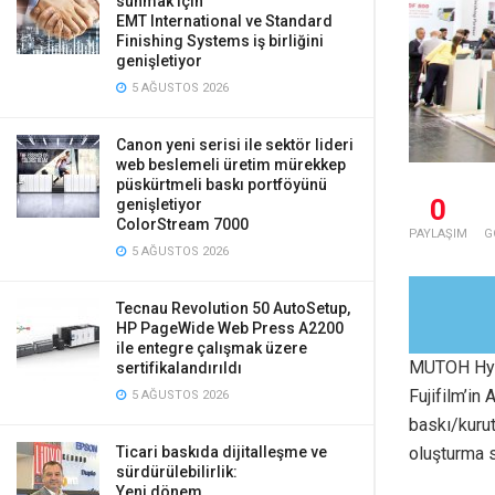
sunmak için
EMT International ve Standard
Finishing Systems iş birliğini
genişletiyor
5 AĞUSTOS 2026
Canon yeni serisi ile sektör lideri
web beslemeli üretim mürekkep
püskürtmeli baskı portföyünü
0
genişletiyor
ColorStream 7000
PAYLAŞIM
G
5 AĞUSTOS 2026
Tecnau Revolution 50 AutoSetup,
HP PageWide Web Press A2200
ile entegre çalışmak üzere
MUTOH Hyd
sertifikalandırıldı
Fujifilm’in
5 AĞUSTOS 2026
baskı/kurut
oluşturma s
Ticari baskıda dijitalleşme ve
sürdürülebilirlik:
Yeni dönem