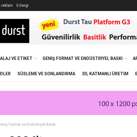
e reklam
E-Dergi
ALAJ VE ETIKET
GENIŞ FORMAT VE ENDÜSTRIYEL BASKI
A
NDLER
SÜSLEME VE SONLANDIRMA
3D, KATMANLI ÜRETIM
eniş Format ve Endüstriyel Baskı