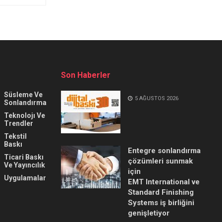
Son Haberler
Süsleme Ve
5 AĞUSTOS 2026
Sonlandırma
Teknolojı Ve
Trendler
Tekstil
Baskı
Entegre sonlandırma
Ticari Baskı
çözümleri sunmak
Ve Yayıncılık
için
Uygulamalar
EMT International ve
Standard Finishing
Systems iş birliğini
genişletiyor