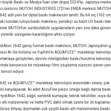
n büyük Baskı ve Medya fuarı olan drupa 2024’te, Japonya merke
ıcı üreticisi MUTOH INDUSTRIES LTD.’nin EMEA merkezi MUTOH 
42 adlı yeni bir dijital baskı makinesini tanıttı. Bu 64 inç (162 cm
eki rulodan ruloya baskı makinesi, yenilikçi su bazlı UV baskı tekn
erek MUTOH’un sürdürülebilir uygulamaların yanı sıra daha güvenl
yönelik süregelen kararlılığının altını çiziyor.
Aton 1642 geniş format baskı makinesi, MUTOH Japonya’nın g
nesi Ar-Ge bölümü ve Fujifilm’in AQUAFUZE™ mürekkep teknolojis
ortaklaşa geliştirilen, devrim niteliğindeki baskı/kurutma teknoloji
nde benzersiz bir mürekkep filmi oluşturma sürecini içeren yeni 
temsil ediyor.
642 ve AQUAFUZE™ mürekkep teknolojisi arasındaki sinerji, çok
ni karşılayacak. İki adet AccuFine piezo isteğe bağlı damla bask
HydrAton 1642, kâğıt, sentetik kumaşlar, teknik tekstiller, ısıya du
 altı malzemeler ve hatta PVC dahil olmak üzere bir ön kaplama 
iciye ihtiyaç duymadan çok çeşitli baskı altı malzemelere baskı 