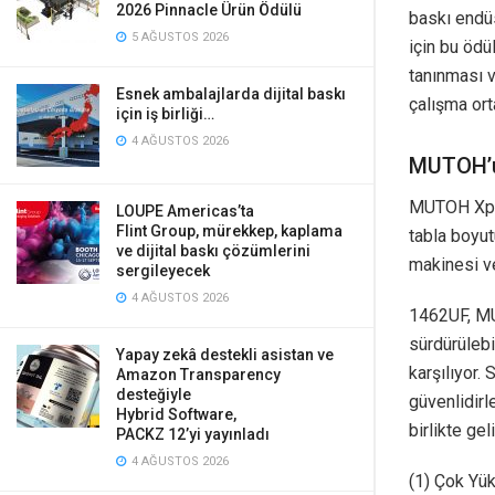
2026 Pinnacle Ürün Ödülü
baskı endüs
5 AĞUSTOS 2026
için bu ödü
tanınması v
Esnek ambalajlarda dijital baskı
çalışma ort
için iş birliği…
4 AĞUSTOS 2026
MUTOH’u
MUTOH Xpert
LOUPE Americas’ta
Flint Group, mürekkep, kaplama
tabla boyu
ve dijital baskı çözümlerini
makinesi v
sergileyecek
4 AĞUSTOS 2026
1462UF, MU
sürdürülebi
Yapay zekâ destekli asistan ve
karşılıyor.
Amazon Transparency
desteğiyle
güvenlidirl
Hybrid Software,
birlikte geli
PACKZ 12’yi yayınladı
4 AĞUSTOS 2026
(1) Çok Yü