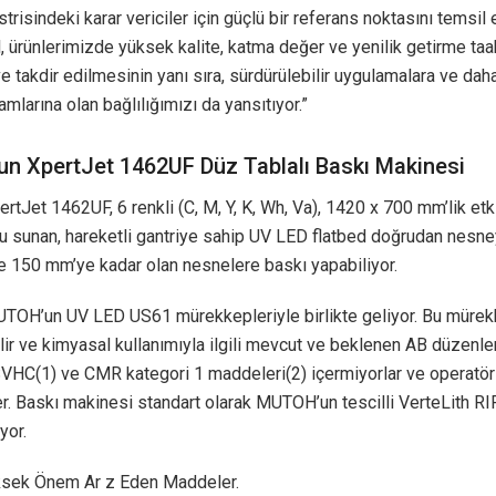
trisindeki karar vericiler için güçlü bir referans noktasını temsil
l, ürünlerimizde yüksek kalite, katma değer ve yenilik getirme 
e takdir edilmesinin yanı sıra, sürdürülebilir uygulamalara ve dah
amlarına olan bağlılığımızı da yansıtıyor.”
n XpertJet 1462UF Düz Tablalı Baskı Makinesi
Jet 1462UF, 6 renkli (C, M, Y, K, Wh, Va), 1420 x 700 mm’lik etki
tu sunan, hareketli gantriye sahip UV LED flatbed doğrudan nesn
e 150 mm’ye kadar olan nesnelere baskı yapabiliyor.
TOH’un UV LED US61 mürekkepleriyle birlikte geliyor. Bu mürek
lir ve kimyasal kullanımıyla ilgili mevcut ve beklenen AB düzenle
 SVHC(1) ve CMR kategori 1 maddeleri(2) içermiyorlar ve operatörl
er. Baskı makinesi standart olarak MUTOH’un tescilli VerteLith RIP
yor.
ksek Önem Ar z Eden Maddeler.