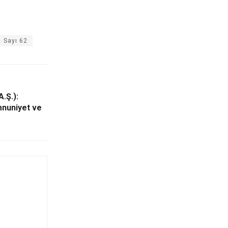
Sayı 62
.Ş.):
mnuniyet ve