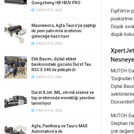
Gongzheng HB18UV PRO
Fujifilm’i
5 AĞUSTOS 2026
püskürtme t
Mauveworx, Agfa Tauro’ya yaptığı
Düşük sıca
iki yeni yatırımla üretimini
düşük kokul
geleceğe hazırlıyor
5 AĞUSTOS 2026
XpertJet
Nesneye 
Etik Basım, dijital etiket
baskısındaki gücünü Durst Tau
RSC E 340 ile pekiştirdi
MUTOH Euro
5 AĞUSTOS 2026
‘Doğrudan 
Dijital Bas
Durst XJet: IML, shrink sleeve ve
sektörlerin
tüp üretiminde esnekliği yeniden
Düsseldorf’
tanımlıyor
5 AĞUSTOS 2026
MUTOH Euro
Stephan Hei
Agfa, Panthera ve Tauro MAX
çok değerli
Automation’a iki