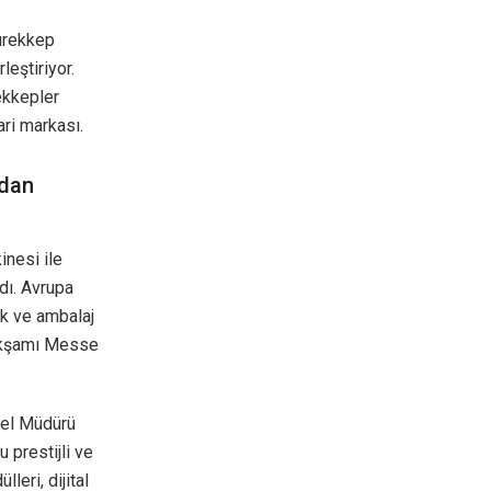
ürekkep
leştiriyor.
ekkepler
ri markası.
udan
nesi ile
dı. Avrupa
lık ve ambalaj
 akşamı Messe
nel Müdürü
 prestijli ve
leri, dijital