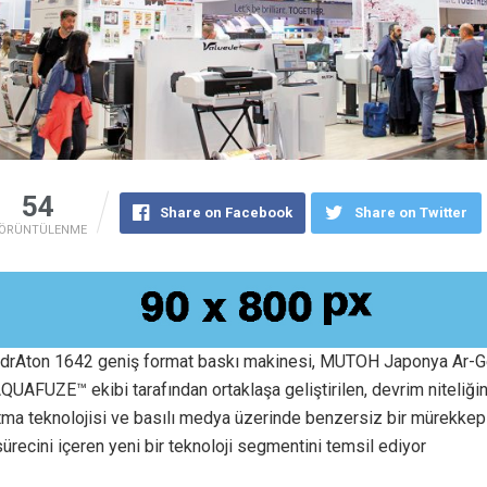
54
Share on Facebook
Share on Twitter
ÖRÜNTÜLENME
rAton 1642 geniş format baskı makinesi, MUTOH Japonya Ar-G
 AQUAFUZE™ ekibi tarafından ortaklaşa geliştirilen, devrim niteliği
ma teknolojisi ve basılı medya üzerinde benzersiz bir mürekkep 
ürecini içeren yeni bir teknoloji segmentini temsil ediyor