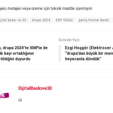
jen, mutajen veya üreme için toksik madde içermiyor.
ijital baskı ve 3d
drupa 2024
EDP Ödülü
geniş format baskı
Sonraki Yazı
m, drupa 2024’te XMPie ile
Ezgi Hoşgör (Elektroser A
ik bayi ortaklığının
“drupa’dan büyük bir me
tildiğini duyurdu
heyecanla döndük”
DijitalBaskıve3D