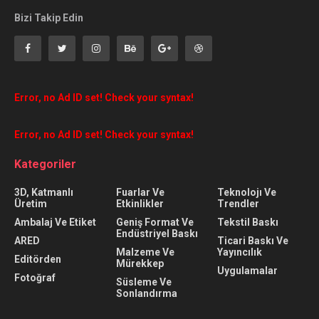
Bizi Takip Edin
Error, no Ad ID set! Check your syntax!
Error, no Ad ID set! Check your syntax!
Kategoriler
3D, Katmanlı
Fuarlar Ve
Teknolojı Ve
Üretim
Etkinlikler
Trendler
Ambalaj Ve Etiket
Geniş Format Ve
Tekstil Baskı
Endüstriyel Baskı
ARED
Ticari Baskı Ve
Malzeme Ve
Yayıncılık
Editörden
Mürekkep
Uygulamalar
Fotoğraf
Süsleme Ve
Sonlandırma