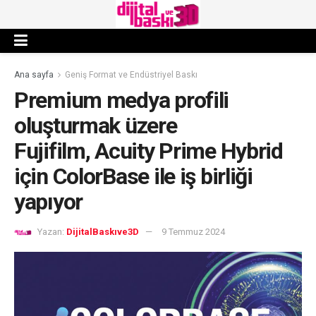
Ana sayfa
Geniş Format ve Endüstriyel Baskı
Premium medya profili
oluşturmak üzere
Fujifilm, Acuity Prime Hybrid
için ColorBase ile iş birliği
yapıyor
Yazan:
DijitalBaskıve3D
9 Temmuz 2024