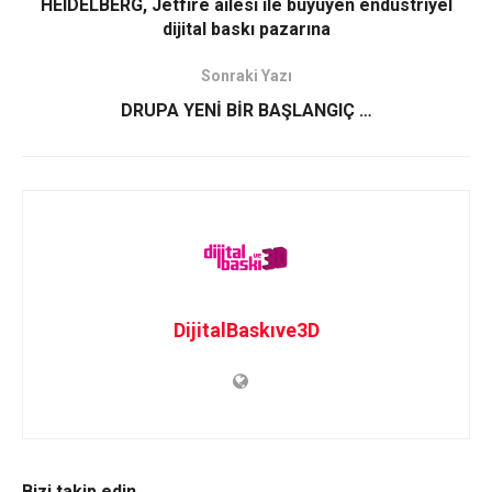
HEIDELBERG, Jetfire ailesi ile büyüyen endüstriyel
dijital baskı pazarına
Sonraki Yazı
DRUPA YENİ BİR BAŞLANGIÇ …
DijitalBaskıve3D
Bizi takip edin