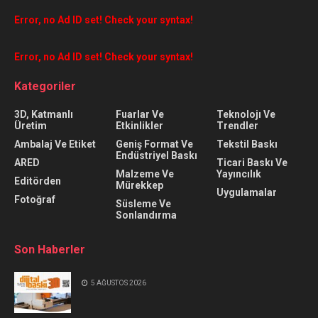
Error, no Ad ID set! Check your syntax!
Error, no Ad ID set! Check your syntax!
Kategoriler
3D, Katmanlı
Fuarlar Ve
Teknolojı Ve
Üretim
Etkinlikler
Trendler
Ambalaj Ve Etiket
Geniş Format Ve
Tekstil Baskı
Endüstriyel Baskı
ARED
Ticari Baskı Ve
Malzeme Ve
Yayıncılık
Editörden
Mürekkep
Uygulamalar
Fotoğraf
Süsleme Ve
Sonlandırma
Son Haberler
5 AĞUSTOS 2026