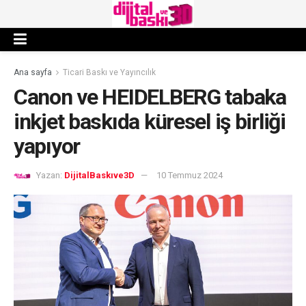
Ana sayfa
Ticari Baskı ve Yayıncılık
Canon ve HEIDELBERG tabaka
inkjet baskıda küresel iş birliği
yapıyor
Yazan:
DijitalBaskıve3D
10 Temmuz 2024