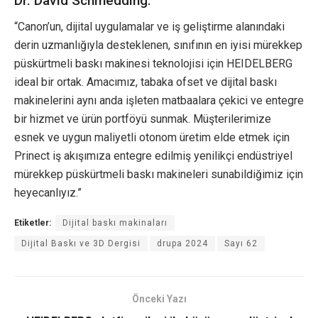
Dr. David Schmedding:
“Canon’un, dijital uygulamalar ve iş geliştirme alanındaki
derin uzmanlığıyla desteklenen, sınıfının en iyisi mürekkep
püskürtmeli baskı makinesi teknolojisi için HEIDELBERG
ideal bir ortak. Amacımız, tabaka ofset ve dijital baskı
makinelerini aynı anda işleten matbaalara çekici ve entegre
bir hizmet ve ürün portföyü sunmak. Müşterilerimize
esnek ve uygun maliyetli otonom üretim elde etmek için
Prinect iş akışımıza entegre edilmiş yenilikçi endüstriyel
mürekkep püskürtmeli baskı makineleri sunabildiğimiz için
heyecanlıyız.”
Etiketler:
Dijital baskı makinaları
Dijital Baskı ve 3D Dergisi
drupa 2024
Sayı 62
Önceki Yazı