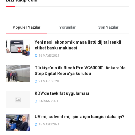
Popüler Yazılar
Yorumlar
Son Yazılar
Yeni nesil ekonomik masa üstü dijital renkli
etiket baskı makinesi
15 MAYIS 2021
Türkiye’nin ilk Ricoh Pro VC60000’i Ankara’da
Step Dijital Repro’ya kuruldu
21 MART 2020
KDV’de tevkifat uygulaması
6 NISAN 2021
UV mi, solvent mi, işiniz için hangisi daha iyi?
15 MAYIS 2021