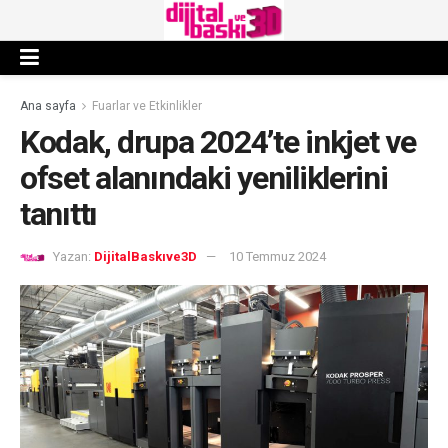
Ana sayfa
Fuarlar ve Etkinlikler
Kodak, drupa 2024’te inkjet ve
ofset alanındaki yeniliklerini
tanıttı
Yazan:
DijitalBaskıve3D
10 Temmuz 2024