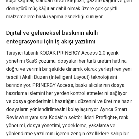
kuşe kâğıtlar, standart ofset kâğıtları, gazete kâğıdı ve geri
dönüştürülmüş kâğıtlar dahil olmak üzere çok çeşitli
malzemelere baskı yapma esnekliği sunuyor.
Dijital ve geleneksel baskının akıllı
entegrasyonu için iş akışı yazılımı
Tarayıcı tabanlı KODAK PRINERGY Access 2.0 içerik
yönetimi SaaS çözümü, dosyaları her türlü üretim hattına
doğru ve verimli bir şekilde dinamik olarak yerleştiren yeni
tescilli Akıllı Düzen (Intelligent Layout) teknolojisini
barındırıyor. PRINERGY Access, baskı alıcılarının dosya
hazırlama işlemini her yerden kontrol etmelerini sağlıyor
ve dosya gönderimini, hazırlığını, düzenini ve üretime hazır
dosyaların yönlendirilmesini kolaylaştırıyor. Ayrıca Smart
Review’un yanı sıra Kodak’ın sektör lideri Preflight+, renk
yönetimi, dosya yönetimi, yedekleme, yakalama ve
yönlendirme yazılımını içeren zengin özelliklere sahip bir