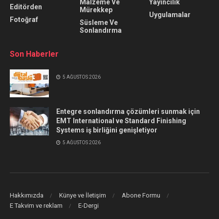
Malzeme Ve
Yayıncılık
Editörden
Mürekkep
Uygulamalar
Fotoğraf
Süsleme Ve
Sonlandırma
Son Haberler
5 AĞUSTOS 2026
Entegre sonlandırma çözümleri sunmak için
EMT International ve Standard Finishing
Systems iş birliğini genişletiyor
5 AĞUSTOS 2026
Hakkımızda
Künye ve İletişim
Abone Formu
E Takvim ve reklam
E-Dergi