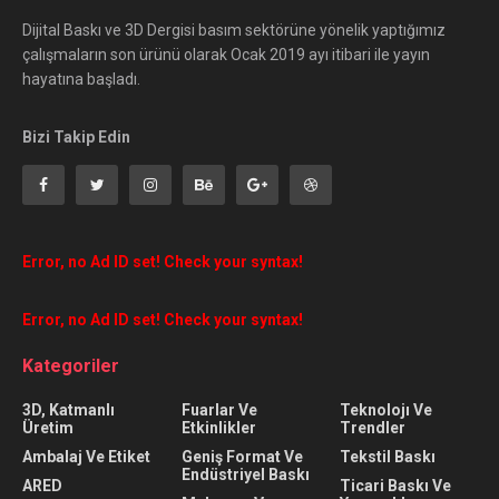
Dijital Baskı ve 3D Dergisi basım sektörüne yönelik yaptığımız
çalışmaların son ürünü olarak Ocak 2019 ayı itibari ile yayın
hayatına başladı.
Bizi Takip Edin
Error, no Ad ID set! Check your syntax!
Error, no Ad ID set! Check your syntax!
Kategoriler
3D, Katmanlı
Fuarlar Ve
Teknolojı Ve
Üretim
Etkinlikler
Trendler
Ambalaj Ve Etiket
Geniş Format Ve
Tekstil Baskı
Endüstriyel Baskı
ARED
Ticari Baskı Ve