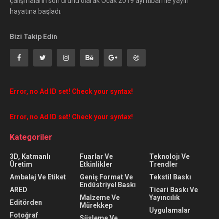
çalışmaların son ürünü olarak Ocak 2019 ayı itibari ile yayın
hayatına başladı.
Bizi Takip Edin
Error, no Ad ID set! Check your syntax!
Error, no Ad ID set! Check your syntax!
Kategoriler
3D, Katmanlı
Fuarlar Ve
Teknolojı Ve
Üretim
Etkinlikler
Trendler
Ambalaj Ve Etiket
Geniş Format Ve
Tekstil Baskı
Endüstriyel Baskı
ARED
Ticari Baskı Ve
Malzeme Ve
Yayıncılık
Editörden
Mürekkep
Uygulamalar
Fotoğraf
Süsleme Ve