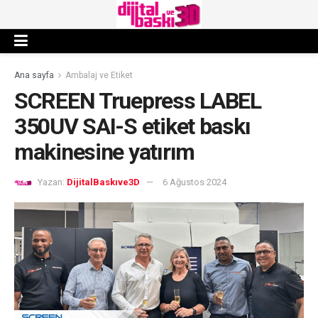
Ana sayfa
Ambalaj ve Etiket
SCREEN Truepress LABEL
350UV SAI-S etiket baskı
makinesine yatırım
Yazan:
DijitalBaskıve3D
6 Ağustos 2024