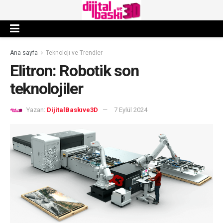
Ana sayfa
Teknolojı ve Trendler
Elitron: Robotik son
teknolojiler
Yazan:
DijitalBaskıve3D
7 Eylül 2024