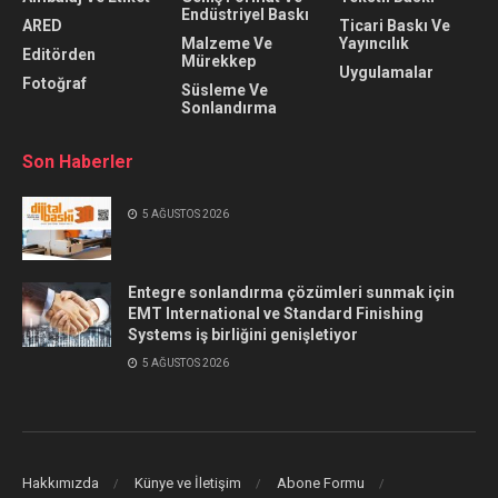
Endüstriyel Baskı
ARED
Ticari Baskı Ve
Malzeme Ve
Yayıncılık
Editörden
Mürekkep
Uygulamalar
Fotoğraf
Süsleme Ve
Sonlandırma
Son Haberler
5 AĞUSTOS 2026
Entegre sonlandırma çözümleri sunmak için
EMT International ve Standard Finishing
Systems iş birliğini genişletiyor
5 AĞUSTOS 2026
Hakkımızda
Künye ve İletişim
Abone Formu