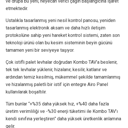
ve drupa bu yeni, heyecan verici çağın başlangıcına işaret
etmektedir.
Ustalıkla tasarlanmış yeni nesil kontrol panosu, yeniden
tasarlanmış elektronik aksam ve daha hızlı iletişim
protokolüne sahip yeni hareket kontrol sistemi, zaten son
teknoloji ürünü olan bu kesim sisteminin beyin gücünü
tamamen yeni bir seviyeye taşıyor.
Çok istifli palet levhalar doğrudan Kombo TAV’a beslenir,
tek tek levhalar yüklenir, hizalanır, kesilir, katlanır ve
ardından temiz kesilmiş, mükemmel şekilde tamamlanmış
ve hizalanmış paletli bir istif için entegre Airo Panel
kullanılarak boşaltılır.
Tüm bunlar “+%35 daha yüksek hız, +%40 daha fazla
üretim verimliliği ve -%30 enerji tüketimi ile Kombo TAV’ı
kendi sınıfına yerleştiren” daha yüksek üretkenlik anlamına
gelir.