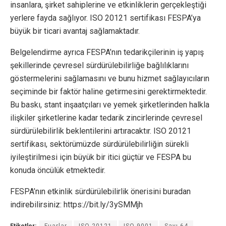
insanlara, şirket sahiplerine ve etkinliklerin gerçekleştiği
yerlere fayda sağlıyor. ISO 20121 sertifikası FESPA’ya
büyük bir ticari avantaj sağlamaktadır.
Belgelendirme ayrıca FESPA’nın tedarikçilerinin iş yapış
şekillerinde çevresel sürdürülebilirliğe bağlılıklarını
göstermelerini sağlamasını ve bunu hizmet sağlayıcıların
seçiminde bir faktör haline getirmesini gerektirmektedir.
Bu baskı, stant inşaatçıları ve yemek şirketlerinden halkla
ilişkiler şirketlerine kadar tedarik zincirlerinde çevresel
sürdürülebilirlik beklentilerini artıracaktır. ISO 20121
sertifikası, sektörümüzde sürdürülebilirliğin sürekli
iyileştirilmesi için büyük bir itici güçtür ve FESPA bu
konuda öncülük etmektedir.
FESPA’nın etkinlik sürdürülebilirlik önerisini buradan
indirebilirsiniz: https://bit.ly/3ySMMjh
Etiketler:
Fuarlar
ISO 20121
ISO 9001
Sayı 64