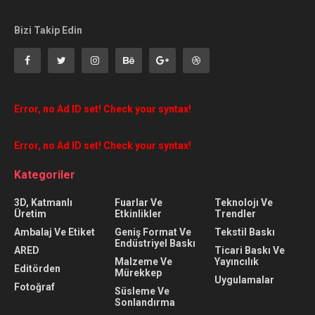
Bizi Takip Edin
Error, no Ad ID set! Check your syntax!
Error, no Ad ID set! Check your syntax!
Kategoriler
3D, Katmanlı
Fuarlar Ve
Teknolojı Ve
Üretim
Etkinlikler
Trendler
Ambalaj Ve Etiket
Geniş Format Ve
Tekstil Baskı
Endüstriyel Baskı
ARED
Ticari Baskı Ve
Malzeme Ve
Yayıncılık
Editörden
Mürekkep
Uygulamalar
Fotoğraf
Süsleme Ve
Sonlandırma