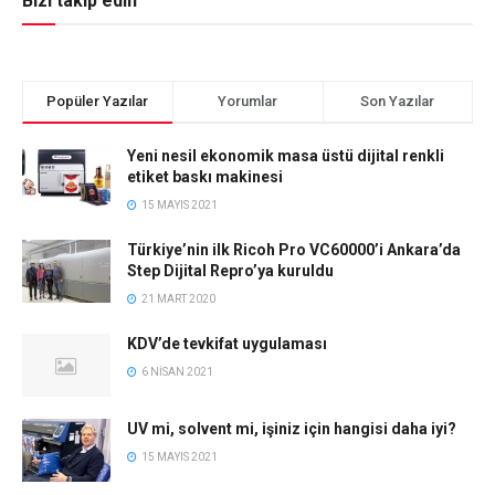
Bizi takip edin
Popüler Yazılar
Yorumlar
Son Yazılar
Yeni nesil ekonomik masa üstü dijital renkli
etiket baskı makinesi
15 MAYIS 2021
Türkiye’nin ilk Ricoh Pro VC60000’i Ankara’da
Step Dijital Repro’ya kuruldu
21 MART 2020
KDV’de tevkifat uygulaması
6 NISAN 2021
UV mi, solvent mi, işiniz için hangisi daha iyi?
15 MAYIS 2021