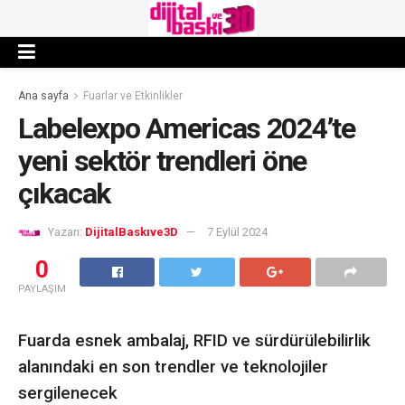
Ana sayfa
Fuarlar ve Etkinlikler
Labelexpo Americas 2024’te
yeni sektör trendleri öne
çıkacak
Yazan:
DijitalBaskıve3D
7 Eylül 2024
0
PAYLAŞIM
Fuarda esnek ambalaj, RFID ve sürdürülebilirlik
alanındaki en son trendler ve teknolojiler
sergilenecek