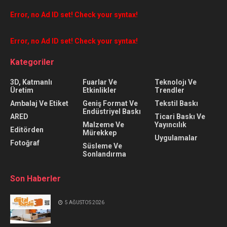
Error, no Ad ID set! Check your syntax!
Error, no Ad ID set! Check your syntax!
Kategoriler
3D, Katmanlı
Fuarlar Ve
Teknolojı Ve
Üretim
Etkinlikler
Trendler
Ambalaj Ve Etiket
Geniş Format Ve
Tekstil Baskı
Endüstriyel Baskı
ARED
Ticari Baskı Ve
Malzeme Ve
Yayıncılık
Editörden
Mürekkep
Uygulamalar
Fotoğraf
Süsleme Ve
Sonlandırma
Son Haberler
5 AĞUSTOS 2026