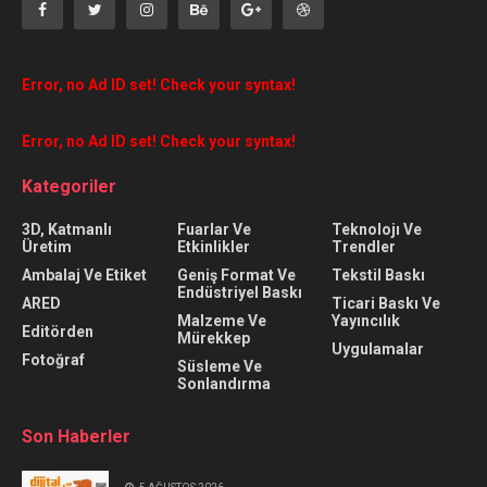
Error, no Ad ID set! Check your syntax!
Error, no Ad ID set! Check your syntax!
Kategoriler
3D, Katmanlı
Fuarlar Ve
Teknolojı Ve
Üretim
Etkinlikler
Trendler
Ambalaj Ve Etiket
Geniş Format Ve
Tekstil Baskı
Endüstriyel Baskı
ARED
Ticari Baskı Ve
Malzeme Ve
Yayıncılık
Editörden
Mürekkep
Uygulamalar
Fotoğraf
Süsleme Ve
Sonlandırma
Son Haberler