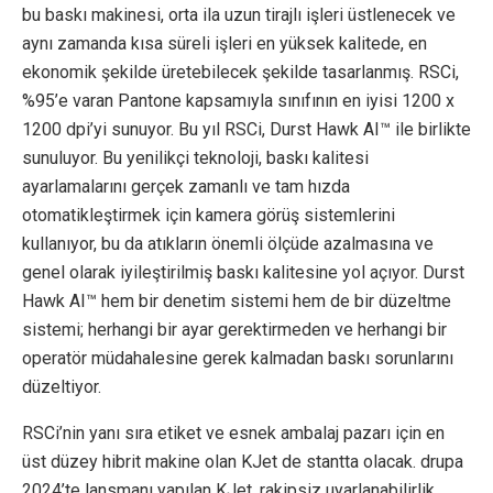
bu baskı makinesi, orta ila uzun tirajlı işleri üstlenecek ve
aynı zamanda kısa süreli işleri en yüksek kalitede, en
ekonomik şekilde üretebilecek şekilde tasarlanmış. RSCi,
%95’e varan Pantone kapsamıyla sınıfının en iyisi 1200 x
1200 dpi’yi sunuyor. Bu yıl RSCi, Durst Hawk AI™ ile birlikte
sunuluyor. Bu yenilikçi teknoloji, baskı kalitesi
ayarlamalarını gerçek zamanlı ve tam hızda
otomatikleştirmek için kamera görüş sistemlerini
kullanıyor, bu da atıkların önemli ölçüde azalmasına ve
genel olarak iyileştirilmiş baskı kalitesine yol açıyor. Durst
Hawk AI™ hem bir denetim sistemi hem de bir düzeltme
sistemi; herhangi bir ayar gerektirmeden ve herhangi bir
operatör müdahalesine gerek kalmadan baskı sorunlarını
düzeltiyor.
RSCi’nin yanı sıra etiket ve esnek ambalaj pazarı için en
üst düzey hibrit makine olan KJet de stantta olacak. drupa
2024’te lansmanı yapılan KJet, rakipsiz uyarlanabilirlik,