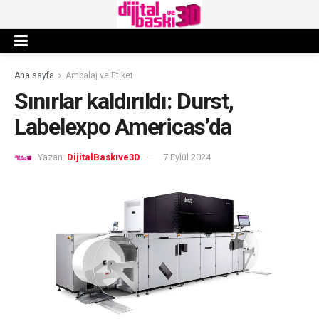
Ana sayfa
Ambalaj ve Etiket
Sınırlar kaldırıldı: Durst,
Labelexpo Americas’da
Yazan:
DijitalBaskıve3D
7 Eylül 2024