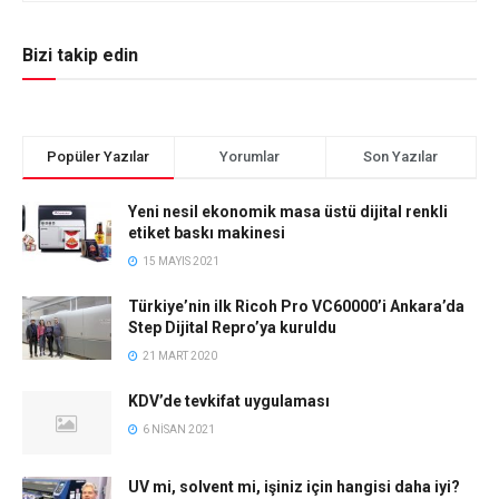
Bizi takip edin
Popüler Yazılar
Yorumlar
Son Yazılar
Yeni nesil ekonomik masa üstü dijital renkli
etiket baskı makinesi
15 MAYIS 2021
Türkiye’nin ilk Ricoh Pro VC60000’i Ankara’da
Step Dijital Repro’ya kuruldu
21 MART 2020
KDV’de tevkifat uygulaması
6 NISAN 2021
UV mi, solvent mi, işiniz için hangisi daha iyi?