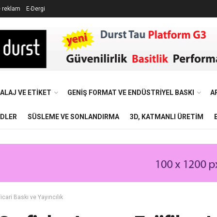
e reklam
E-Dergi
ALAJ VE ETIKET
GENIŞ FORMAT VE ENDÜSTRIYEL BASKI
A
NDLER
SÜSLEME VE SONLANDIRMA
3D, KATMANLI ÜRETIM
icari Baskı ve Yayıncılık