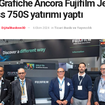
 Grafiche Ancora Fujifilm J
s 750S yatırımı yaptı
:
DijitalBaskıve3D
6 Ekim 2024
in
Ticari Baskı ve Yayıncılık