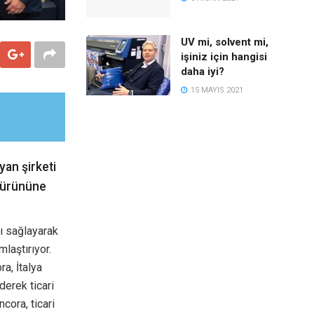
UV mi, solvent mi,
işiniz için hangisi
daha iyi?
15 MAYIS 2021
yan şirketi
S ürününe
ı sağlayarak
laştırıyor.
a, İtalya
derek ticari
ncora, ticari