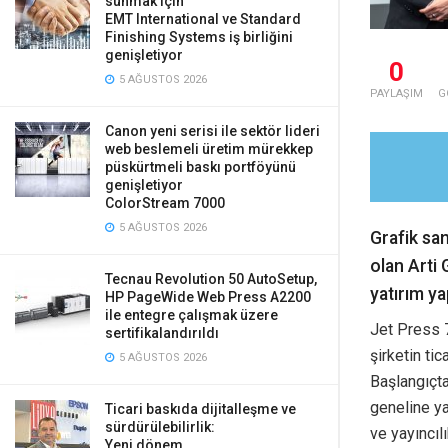
sunmak için
EMT International ve Standard
Finishing Systems iş birliğini
genişletiyor
0
5 AĞUSTOS 2026
PAYLAŞIM
G
Canon yeni serisi ile sektör lideri
web beslemeli üretim mürekkep
püskürtmeli baskı portföyünü
genişletiyor
ColorStream 7000
5 AĞUSTOS 2026
Grafik san
olan Arti
Tecnau Revolution 50 AutoSetup,
yatırım ya
HP PageWide Web Press A2200
ile entegre çalışmak üzere
Jet Press 7
sertifikalandırıldı
şirketin ti
5 AĞUSTOS 2026
Başlangıçta
geneline ya
Ticari baskıda dijitalleşme ve
sürdürülebilirlik:
ve yayıncılı
Yeni dönem