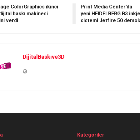
age ColorGraphics ikinci
Print Media Center’da
ijital baskı makinesi
yeni HEIDELBERG B3 inkje
ini verdi
sistemi Jetfire 50 demola
DijitalBaskıve3D
da
Kategoriler