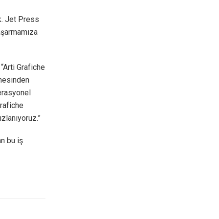
k. Jet Press
başarmamıza
“Arti Grafiche
çmesinden
perasyonel
rafiche
zlanıyoruz.”
an bu iş