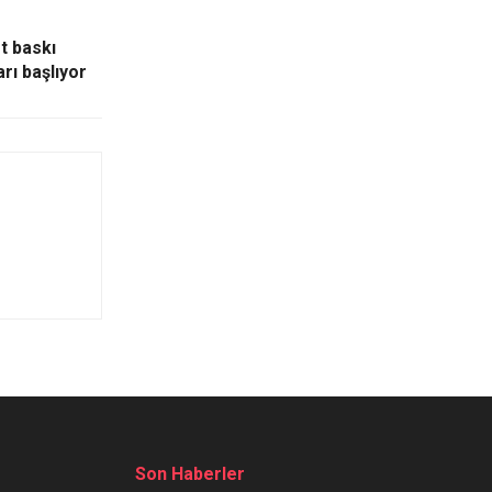
t baskı
rı başlıyor
Son Haberler