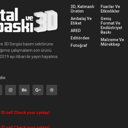
3D, Katmanlı
Fuarlar Ve
Üretim
Etkinlikler
Ambalaj Ve
Geniş
Etiket
Format Ve
Endüstriyel
ARED
Baskı
Editörden
Malzeme Ve
ı ve 3D Dergisi basım sektörüne
Mürekkep
Fotoğraf
ığımız çalışmaların son ürünü
019 ayı itibari ile yayın hayatına
din
 ID set! Check your syntax!
 ID set! Check your syntax!