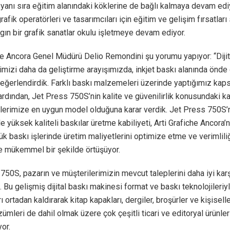
 yanı sıra eğitim alanındaki köklerine de bağlı kalmaya devam ediy
rafik operatörleri ve tasarımcıları için eğitim ve gelişim fırsatlar
ın bir grafik sanatlar okulu işletmeye devam ediyor.
he Ancora Genel Müdürü Delio Remondini şu yorumu yapıyor: “Dijit
rimizi daha da geliştirme arayışımızda, inkjet baskı alanında önde 
 değerlendirdik. Farklı baskı malzemeleri üzerinde yaptığımız kap
 ardından, Jet Press 750S’nin kalite ve güvenilirlik konusundaki ka
lerimize en uygun model olduğuna karar verdik. Jet Press 750S
e yüksek kaliteli baskılar üretme kabiliyeti, Arti Grafiche Ancora’n
ük baskı işlerinde üretim maliyetlerini optimize etme ve verimliliğ
e mükemmel bir şekilde örtüşüyor.
750S, pazarın ve müşterilerimizin mevcut taleplerini daha iyi ka
 Bu gelişmiş dijital baskı makinesi format ve baskı teknolojileriyle
ı ortadan kaldırarak kitap kapakları, dergiler, broşürler ve kişiselle
ümleri de dahil olmak üzere çok çeşitli ticari ve editoryal ürünl
yor.