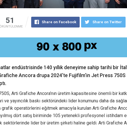
51
Share on Facebook
Share on Twitter
ÖRÜNTÜLENME
atlar endüstrisinde 140 yıllık deneyime sahip tarihi bir İtal
 Grafiche Ancora drupa 2024’te Fujifilm’in Jet Press 750
ptı.
50S, Arti Grafiche Ancora’nın üretim kapasitesine önemli bir katk
cari ve yayıncılık baskı sektöründeki lider konumunu daha da sağlam
 grafik operatörlerini eğitmek amacıyla kurulan Arti Grafiche Ancor
yılmış dört satış biriminde 105 yetenekli profesyonel istihdam e
k sektörlerinde lider bir üretim şirketi haline geldi. Arti Grafiche A