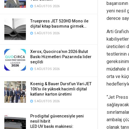
başarısının
5 AĞUSTOS 2026
yeni nesil g
derece sayg
Truepress JET 520HD Mono ile
dijital kitap basımına girmek…
Arti Grafic
5 AĞUSTOS 2026
kabiliyetle
üreticileri
Xerox, Quocirca’nın 2026 Bulut
testlerinin
Baskı Hizmetleri Pazarında lider
gereksinim
seçildi
müdahale il
5 AĞUSTOS 2026
orta ve küç
hedefleriyl
Koenig & Bauer Durst’un VariJET
106’sı ile yüksek hacimli dijital
katlanır karton üretimi
“Jet Press 
5 AĞUSTOS 2026
sağlayacak.
sınırlamalar
Prodigital güvencesiyle yeni
ambalaj çöz
nesil hibrit
LED UV baskı makinesi:
olanak tanı