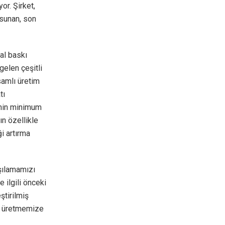
or. Şirket,
ı sunan, son
al baskı
gelen çeşitli
samlı üretim
tı
’nin minimum
ın özellikle
i artırma
rşılamamızı
 ilgili önceki
ştirilmiş
er üretmemize