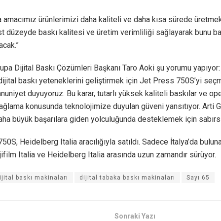
a amacımız ürünlerimizi daha kaliteli ve daha kısa sürede üretme
st düzeyde baskı kalitesi ve üretim verimliliği sağlayarak bunu 
acak.”
rupa Dijital Baskı Çözümleri Başkanı Taro Aoki şu yorumu yapıyor: 
dijital baskı yeteneklerini geliştirmek için Jet Press 750S’yi se
niyet duyuyoruz. Bu karar, tutarlı yüksek kaliteli baskılar ve o
sağlama konusunda teknolojimize duyulan güveni yansıtıyor. Arti G
aha büyük başarılara giden yolculuğunda desteklemek için sabırsı
50S, Heidelberg Italia aracılığıyla satıldı. Sadece İtalya’da bulun
ujifilm Italia ve Heidelberg Italia arasında uzun zamandır sürüyor.
ijital baskı makinaları
dijital tabaka baskı makinaları
Sayı 65
Sonraki Yazı