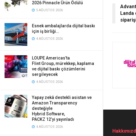
2026 Pinnacle Ürün Ödülü
Advant
5 AĞUSTOS 2026
Landa d
sipariş
Esnek ambalajlarda dijital baskı
için iş birliği…
4 AĞUSTOS 2026
LOUPE Americas’ta
Flint Group, mürekkep, kaplama
ve dijital baskı çözümlerini
sergileyecek
4 AĞUSTOS 2026
Yapay zekâ destekli asistan ve
Amazon Transparency
desteğiyle
Hybrid Software,
PACKZ 12’yi yayınladı
4 AĞUSTOS 2026
Hakkımız