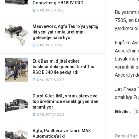
Gongzheng HB18UV PRO
5 AĞUSTOS 2026
Bu yatırıml
750S, en ü
Mauveworx, Agfa Tauro’ya yaptığı
yardımcı ol
iki yeni yatırımla üretimini
geleceğe hazırlıyor
Fujifilm Av
5 AĞUSTOS 2026
Ancora’nın 
büyük memnu
Etik Basım, dijital etiket
verimlilik 
baskısındaki gücünü Durst Tau
RSC E 340 ile pekiştirdi
Ancora’yı d
5 AĞUSTOS 2026
Jet Press 7
Durst XJet: IML, shrink sleeve ve
ortaklığı F
tüp üretiminde esnekliği yeniden
tanımlıyor
Etiketler:
D
5 AĞUSTOS 2026
Agfa, Panthera ve Tauro MAX
Önceki Yazı
Automation’a iki