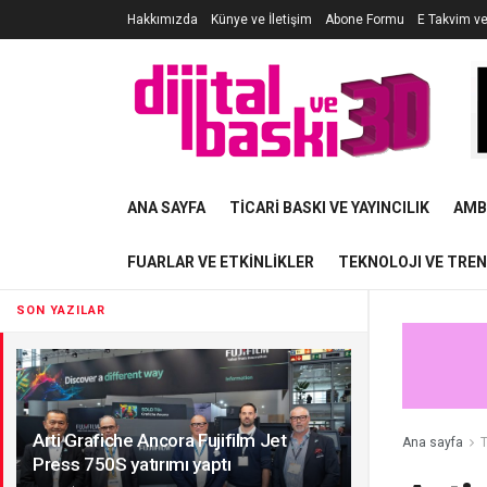
Hakkımızda
Künye ve İletişim
Abone Formu
E Takvim v
ANA SAYFA
TICARI BASKI VE YAYINCILIK
AMB
FUARLAR VE ETKINLIKLER
TEKNOLOJI VE TRE
SON YAZILAR
Arti Grafiche Ancora Fujifilm Jet
Ana sayfa
T
Press 750S yatırımı yaptı