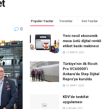
et
Popüler Yazılar
Yorumlar
Son Yazılar
0
Yeni nesil ekonomik
masa üstü dijital renkli
etiket baskı makinesi
15 MAYIS 2021
Türkiye’nin ilk Ricoh
Pro VC60000’i
Ankara’da Step Dijital
Repro’ya kuruldu
21 MART 2020
KDV’de tevkifat
uygulaması
6 NISAN 2021