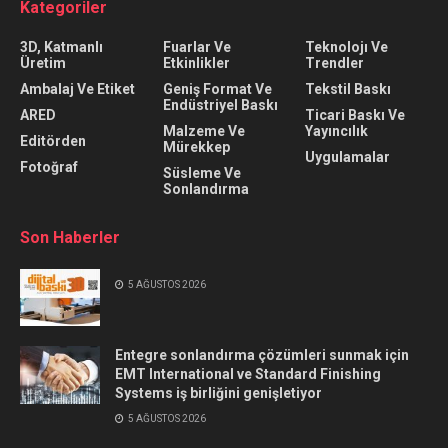
Kategoriler
3D, Katmanlı
Fuarlar Ve
Teknolojı Ve
Üretim
Etkinlikler
Trendler
Ambalaj Ve Etiket
Geniş Format Ve
Tekstil Baskı
Endüstriyel Baskı
ARED
Ticari Baskı Ve
Malzeme Ve
Yayıncılık
Editörden
Mürekkep
Uygulamalar
Fotoğraf
Süsleme Ve
Sonlandırma
Son Haberler
5 AĞUSTOS 2026
Entegre sonlandırma çözümleri sunmak için
EMT International ve Standard Finishing
Systems iş birliğini genişletiyor
5 AĞUSTOS 2026