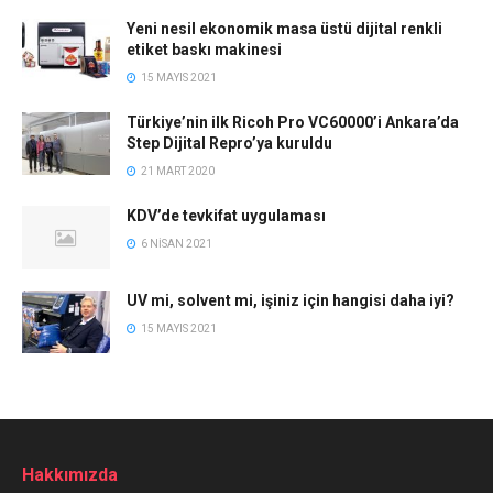
Yeni nesil ekonomik masa üstü dijital renkli
etiket baskı makinesi
15 MAYIS 2021
Türkiye’nin ilk Ricoh Pro VC60000’i Ankara’da
Step Dijital Repro’ya kuruldu
21 MART 2020
KDV’de tevkifat uygulaması
6 NISAN 2021
UV mi, solvent mi, işiniz için hangisi daha iyi?
15 MAYIS 2021
Hakkımızda