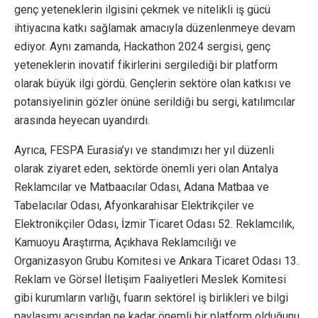
genç yeteneklerin ilgisini çekmek ve nitelikli iş gücü
ihtiyacına katkı sağlamak amacıyla düzenlenmeye devam
ediyor. Aynı zamanda, Hackathon 2024 sergisi, genç
yeteneklerin inovatif fikirlerini sergilediği bir platform
olarak büyük ilgi gördü. Gençlerin sektöre olan katkısı ve
potansiyelinin gözler önüne serildiği bu sergi, katılımcılar
arasında heyecan uyandırdı.
Ayrıca, FESPA Eurasia’yı ve standımızı her yıl düzenli
olarak ziyaret eden, sektörde önemli yeri olan Antalya
Reklamcılar ve Matbaacılar Odası, Adana Matbaa ve
Tabelacılar Odası, Afyonkarahisar Elektrikçiler ve
Elektronikçiler Odası, İzmir Ticaret Odası 52. Reklamcılık,
Kamuoyu Araştırma, Açıkhava Reklamcılığı ve
Organizasyon Grubu Komitesi ve Ankara Ticaret Odası 13.
Reklam ve Görsel İletişim Faaliyetleri Meslek Komitesi
gibi kurumların varlığı, fuarın sektörel iş birlikleri ve bilgi
paylaşımı açısından ne kadar önemli bir platform olduğunu