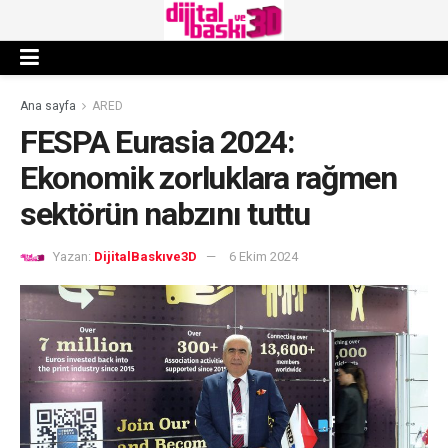
Ana sayfa
ARED
FESPA Eurasia 2024:
Ekonomik zorluklara rağmen
sektörün nabzını tuttu
Yazan:
DijitalBaskıve3D
6 Ekim 2024