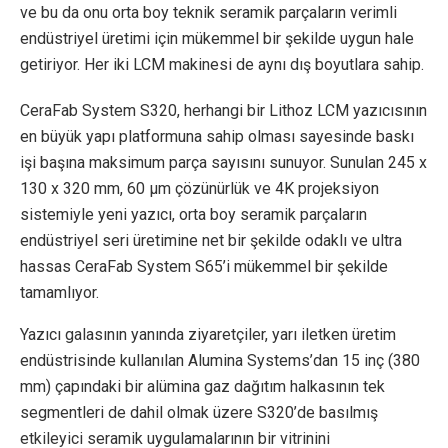
ve bu da onu orta boy teknik seramik parçaların verimli
endüstriyel üretimi için mükemmel bir şekilde uygun hale
getiriyor. Her iki LCM makinesi de aynı dış boyutlara sahip.
CeraFab System S320, herhangi bir Lithoz LCM yazıcısının
en büyük yapı platformuna sahip olması sayesinde baskı
işi başına maksimum parça sayısını sunuyor. Sunulan 245 x
130 x 320 mm, 60 µm çözünürlük ve 4K projeksiyon
sistemiyle yeni yazıcı, orta boy seramik parçaların
endüstriyel seri üretimine net bir şekilde odaklı ve ultra
hassas CeraFab System S65’i mükemmel bir şekilde
tamamlıyor.
Yazıcı galasının yanında ziyaretçiler, yarı iletken üretim
endüstrisinde kullanılan Alumina Systems’dan 15 inç (380
mm) çapındaki bir alümina gaz dağıtım halkasının tek
segmentleri de dahil olmak üzere S320’de basılmış
etkileyici seramik uygulamalarının bir vitrinini