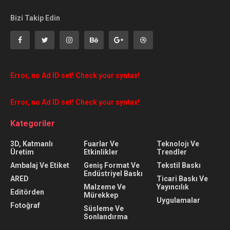
Bizi Takip Edin
Error, no Ad ID set! Check your syntax!
Error, no Ad ID set! Check your syntax!
Kategoriler
3D, Katmanlı
Fuarlar Ve
Teknolojı Ve
Üretim
Etkinlikler
Trendler
Ambalaj Ve Etiket
Geniş Format Ve
Tekstil Baskı
Endüstriyel Baskı
ARED
Ticari Baskı Ve
Malzeme Ve
Yayıncılık
Editörden
Mürekkep
Uygulamalar
Fotoğraf
Süsleme Ve
Sonlandırma