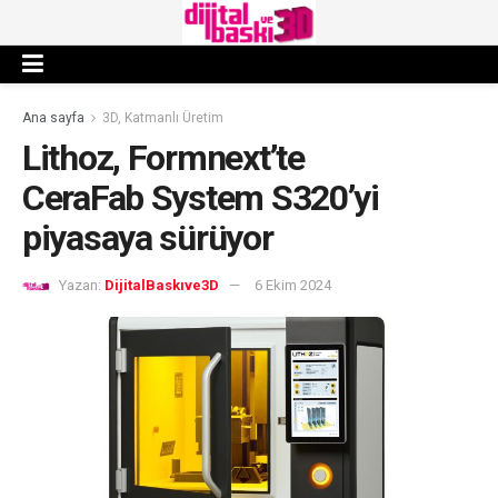
Ana sayfa
3D, Katmanlı Üretim
Lithoz, Formnext’te
CeraFab System S320’yi
piyasaya sürüyor
Yazan:
DijitalBaskıve3D
6 Ekim 2024