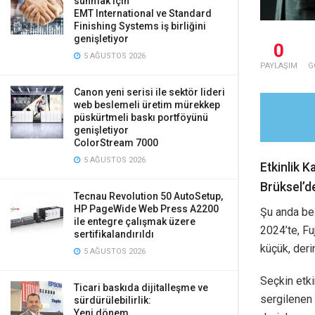
sunmak için
EMT International ve Standard
Finishing Systems iş birliğini
genişletiyor
0
5 AĞUSTOS 2026
PAYLAŞIM
G
Canon yeni serisi ile sektör lideri
web beslemeli üretim mürekkep
püskürtmeli baskı portföyünü
genişletiyor
ColorStream 7000
5 AĞUSTOS 2026
Etkinlik 
Brüksel’d
Tecnau Revolution 50 AutoSetup,
HP PageWide Web Press A2200
Şu anda beş
ile entegre çalışmak üzere
2024’te, Fu
sertifikalandırıldı
küçük, der
5 AĞUSTOS 2026
Seçkin etki
Ticari baskıda dijitalleşme ve
sergilenen 
sürdürülebilirlik:
Yeni dönem