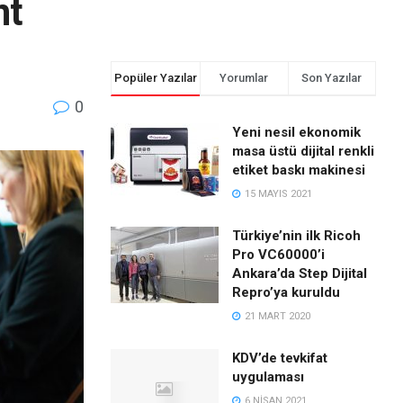
nt
Popüler Yazılar
Yorumlar
Son Yazılar
0
Yeni nesil ekonomik
masa üstü dijital renkli
etiket baskı makinesi
15 MAYIS 2021
Türkiye’nin ilk Ricoh
Pro VC60000’i
Ankara’da Step Dijital
Repro’ya kuruldu
21 MART 2020
KDV’de tevkifat
uygulaması
6 NISAN 2021