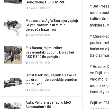
Gongzheng HB18UV PRO
* Jet Press
5 AĞUSTOS 2026
üretim bask
kaliteli ür
Mauveworx, Agfa Tauro’ya yaptığı
makinesi, y
iki yeni yatırımla üretimini
geleceğe hazırlıyor
5 AĞUSTOS 2026
* Mürekkep 
püskürtmeli
Etik Basım, dijital etiket
hatlarına d
baskısındaki gücünü Durst Tau
bir dizi mü
RSC E 340 ile pekiştirdi
5 AĞUSTOS 2026
* Revoria X
ve Fujifilm
Durst XJet: IML, shrink sleeve ve
yardımcı ol
tüp üretiminde esnekliği yeniden
tanımlıyor
üretim akışl
5 AĞUSTOS 2026
kontrol yapa
Agfa, Panthera ve Tauro MAX
Fujifilm EM
Automation’a iki