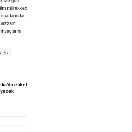
imize geri
ifilm mürekkep
ırsatlarından
 muazzam
tiyaçlarını
yı 66
dia’da etiket
eyecek