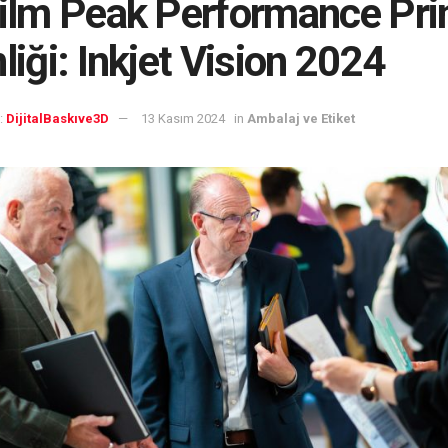
film Peak Performance Pri
nliği: Inkjet Vision 2024
:
DijitalBaskıve3D
13 Kasım 2024
in
Ambalaj ve Etiket