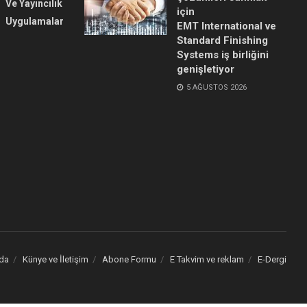
Ve Yayıncılık
için
Uygulamalar
EMT International ve
Standard Finishing
Systems iş birliğini
genişletiyor
5 AĞUSTOS 2026
da
Künye ve İletişim
Abone Formu
E Takvim ve reklam
E-Dergi