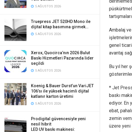
derinlemesi
5 AĞUSTOS 2026
püskürtmeli 
tartışmaları
Truepress JET 520HD Mono ile
dijital kitap basımına girmek…
Ambalaj ve 
5 AĞUSTOS 2026
işletmeleri
genel ticari
avantaj sağ
Xerox, Quocirca’nın 2026 Bulut
Baskı Hizmetleri Pazarında lider
seçildi
Bu yıl her ş
5 AĞUSTOS 2026
gösterimler
Koenig & Bauer Durst’un VariJET
* Jet Pres
106’sı ile yüksek hacimli dijital
baskı makin
katlanır karton üretimi
ediyor. En 
5 AĞUSTOS 2026
ebat, pahalı
zemin vern
Prodigital güvencesiyle yeni
nesil hibrit
üzere yeni 
LED UV baskı makinesi: