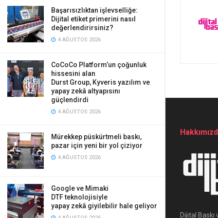
Başarısızlıktan işlevselliğe:
Dijital etiket primerini nasıl
değerlendirirsiniz?
4 AĞUSTOS 2026
CoCoCo Platform’un çoğunluk
hissesini alan
Durst Group, Kyveris yazılım ve
yapay zekâ altyapısını
güçlendirdi
4 AĞUSTOS 2026
Hakkımız
Mürekkep püskürtmeli baskı,
pazar için yeni bir yol çiziyor
4 AĞUSTOS 2026
Google ve Mimaki
DTF teknolojisiyle
yapay zekâ giyilebilir hale geliyor
Dijital Bask
4 AĞUSTOS 2026