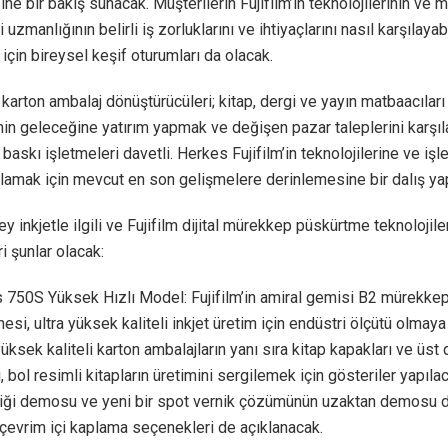
ne bir bakış sunacak. Müşterilerin Fujifilm’in teknolojilerinin ve
uzmanlığının belirli iş zorluklarını ve ihtiyaçlarını nasıl karşılaya
 için bireysel keşif oturumları da olacak.
karton ambalaj dönüştürücüleri; kitap, dergi ve yayın matbaacıları
nin geleceğine yatırım yapmak ve değişen pazar taleplerini karşı
 baskı işletmeleri davetli. Herkes Fujifilm’in teknolojilerine ve işl
lamak için mevcut en son gelişmelere derinlemesine bir dalış ya
ey inkjetle ilgili ve Fujifilm dijital mürekkep püskürtme teknolojiler
i şunlar olacak:
s 750S Yüksek Hızlı Model: Fujifilm’in amiral gemisi B2 mürekke
esi, ultra yüksek kaliteli inkjet üretim için endüstri ölçütü olma
yüksek kaliteli karton ambalajların yanı sıra kitap kapakları ve üs
, bol resimli kitapların üretimini sergilemek için gösteriler yapılac
iği demosu ve yeni bir spot vernik çözümünün uzaktan demosu d
çevrim içi kaplama seçenekleri de açıklanacak.