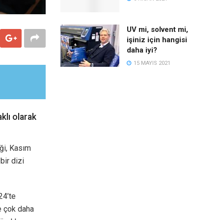
UV mi, solvent mi,
işiniz için hangisi
daha iyi?
15 MAYIS 2021
klı olarak
iği, Kasım
bir dizi
24’te
e çok daha