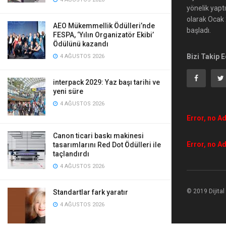
yönelik yapt
olarak Ocak 2
AEO Mükemmellik Ödülleri’nde
başladı.
FESPA, ‘Yılın Organizatör Ekibi’
Ödülünü kazandı
Bizi Takip E
4 AĞUSTOS 2026
interpack 2029: Yaz başı tarihi ve
yeni süre
4 AĞUSTOS 2026
Error, no Ad
Canon ticari baskı makinesi
Error, no Ad
tasarımlarını Red Dot Ödülleri ile
taçlandırdı
4 AĞUSTOS 2026
© 2019 Dijita
Standartlar fark yaratır
4 AĞUSTOS 2026