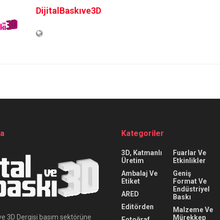
DijitalBaskıve3D
da
Kategoriler
3D, Katmanlı
Fuarlar Ve
Üretim
Etkinlikler
Ambalaj Ve
Geniş
Etiket
Format Ve
Endüstriyel
ARED
Baskı
Editörden
Malzeme Ve
ı ve 3D Dergisi basım sektörüne
Mürekkep
Fotoğraf