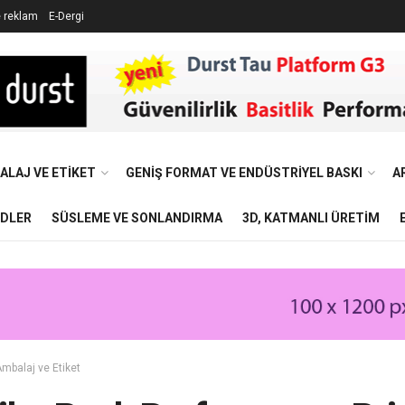
e reklam
E-Dergi
ALAJ VE ETIKET
GENIŞ FORMAT VE ENDÜSTRIYEL BASKI
A
NDLER
SÜSLEME VE SONLANDIRMA
3D, KATMANLI ÜRETIM
mbalaj ve Etiket