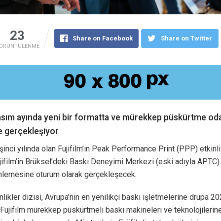
23
Share on Facebook
Share on Twitter
ÖRÜNTÜLENME
Kasım ayında yeni bir formatta ve mürekkep püskürtme oda
e gerçekleşiyor
inci yılında olan Fujifilm’in Peak Performance Print (PPP) etkinl
jifilm’in Brüksel’deki Baskı Deneyimi Merkezi (eski adıyla APTC) 
inlemesine oturum olarak gerçekleşecek.
nlikler dizisi, Avrupa’nın en yenilikçi baskı işletmelerine drupa 20
Fujifilm mürekkep püskürtmeli baskı makineleri ve teknolojilerin