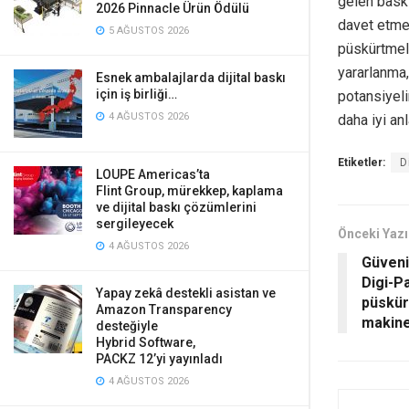
gelen bask
2026 Pinnacle Ürün Ödülü
davet etme
5 AĞUSTOS 2026
püskürtmeli
yararlanma,
Esnek ambalajlarda dijital baskı
için iş birliği…
potansiyeli
4 AĞUSTOS 2026
daha iyi an
Etiketler:
D
LOUPE Americas’ta
Flint Group, mürekkep, kaplama
ve dijital baskı çözümlerini
sergileyecek
Önceki Yazı
4 AĞUSTOS 2026
Güvenil
Digi-P
Yapay zekâ destekli asistan ve
püskür
Amazon Transparency
makine
desteğiyle
Hybrid Software,
PACKZ 12’yi yayınladı
4 AĞUSTOS 2026