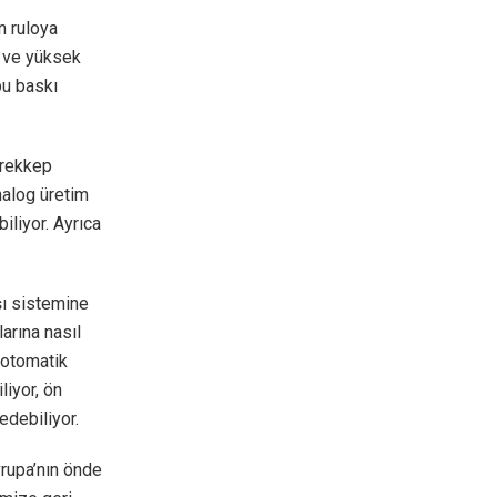
n ruloya
z ve yüksek
bu baskı
ürekkep
nalog üretim
iliyor. Ayrıca
ışı sistemine
arına nasıl
 otomatik
liyor, ön
 edebiliyor.
vrupa’nın önde