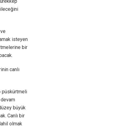
 mürekkep
bileceğini
 ve
lamak isteyen
etmelerine bir
pacak.
inin canlı
p püskürtmeli
ya devam
t düzey büyük
ak. Canlı bir
ahil olmak