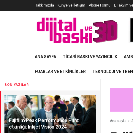
Hakkımızda
Künye ve İletişim
Abone Formu
E Takvim v
ANA SAYFA
TICARI BASKI VE YAYINCILIK
AMB
FUARLAR VE ETKINLIKLER
TEKNOLOJI VE TRE
SON YAZILAR
Fujifilm Peak Performance Print
Ana sayfa
A
etkinliği: Inkjet Vision 2024