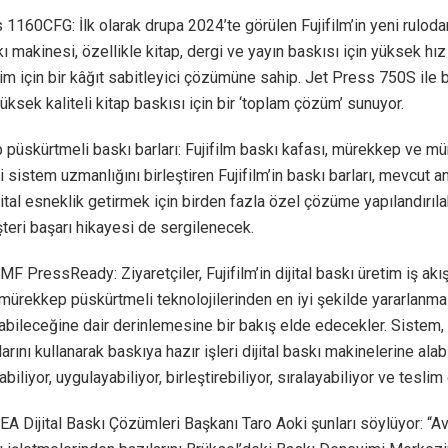
 1160CFG: İlk olarak drupa 2024’te görülen Fujifilm’in yeni ruloda
ı makinesi, özellikle kitap, dergi ve yayın baskısı için yüksek hı
etim için bir kâğıt sabitleyici çözümüne sahip. Jet Press 750S ile 
üksek kaliteli kitap baskısı için bir ‘toplam çözüm’ sunuyor.
püskürtmeli baskı barları: Fujifilm baskı kafası, mürekkep ve m
 sistem uzmanlığını birleştiren Fujifilm’in baskı barları, mevcut a
ijital esneklik getirmek için birden fazla özel çözüme yapılandırılab
şteri başarı hikayesi de sergilenecek.
MF PressReady: Ziyaretçiler, Fujifilm’in dijital baskı üretim iş ak
 mürekkep püskürtmeli teknolojilerinden en iyi şekilde yararlanmal
abileceğine dair derinlemesine bir bakış elde edecekler. Sistem,
arını kullanarak baskıya hazır işleri dijital baskı makinelerine alabi
biliyor, uygulayabiliyor, birleştirebiliyor, sıralayabiliyor ve teslim
EA Dijital Baskı Çözümleri Başkanı Taro Aoki şunları söylüyor: “A