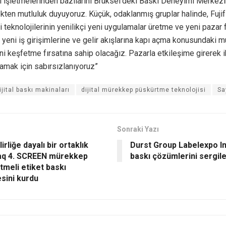
ı işletmelerinden bazılarını Brüksel’deki Baskı Deneyimi Merkez
kten mutluluk duyuyoruz. Küçük, odaklanmış gruplar halinde, Fuj
 teknolojilerinin yenilikçi yeni uygulamalar üretme ve yeni pazar f
 yeni iş girişimlerine ve gelir akışlarına kapı açma konusundaki
ni keşfetme fırsatına sahip olacağız. Pazarla etkileşime girerek ih
lamak için sabırsızlanıyoruz”
ijital baskı makinaları
dijital mürekkep püskürtme teknolojisi
Sa
Sonraki Yazı
irliğe dayalı bir ortaklık
Durst Group Labelexpo In
aq 4. SCREEN mürekkep
baskı çözümlerini sergil
tmeli etiket baskı
sini kurdu