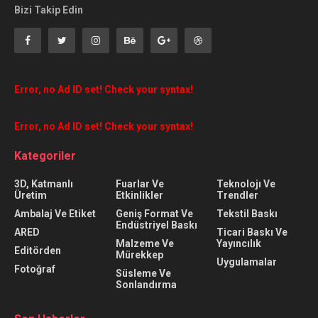
Bizi Takip Edin
Error, no Ad ID set! Check your syntax!
Error, no Ad ID set! Check your syntax!
Kategoriler
3D, Katmanlı
Fuarlar Ve
Teknolojı Ve
Üretim
Etkinlikler
Trendler
Ambalaj Ve Etiket
Geniş Format Ve
Tekstil Baskı
Endüstriyel Baskı
ARED
Ticari Baskı Ve
Malzeme Ve
Yayıncılık
Editörden
Mürekkep
Uygulamalar
Fotoğraf
Süsleme Ve
Sonlandırma