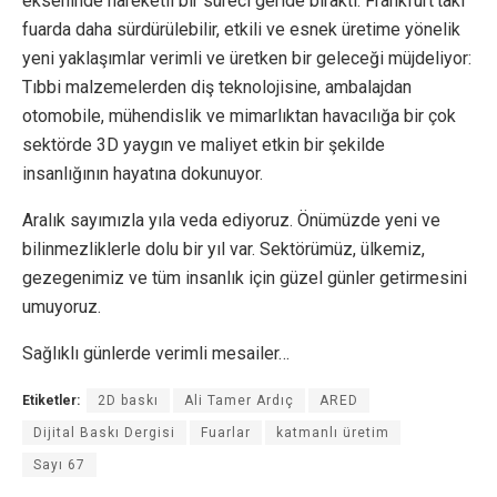
ekseninde hareketli bir süreci geride bıraktı. Frankfurt’taki
fuarda daha sürdürülebilir, etkili ve esnek üretime yönelik
yeni yaklaşımlar verimli ve üretken bir geleceği müjdeliyor:
Tıbbi malzemelerden diş teknolojisine, ambalajdan
otomobile, mühendislik ve mimarlıktan havacılığa bir çok
sektörde 3D yaygın ve maliyet etkin bir şekilde
insanlığının hayatına dokunuyor.
Aralık sayımızla yıla veda ediyoruz. Önümüzde yeni ve
bilinmezliklerle dolu bir yıl var. Sektörümüz, ülkemiz,
gezegenimiz ve tüm insanlık için güzel günler getirmesini
umuyoruz.
Sağlıklı günlerde verimli mesailer…
Etiketler:
2D baskı
Ali Tamer Ardıç
ARED
Dijital Baskı Dergisi
Fuarlar
katmanlı üretim
Sayı 67