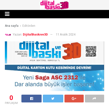
Ana sayfa
Editörden
Yazan:
DijitalBaskıve3D
11 Aralık 2024
0
PAYLAŞIM