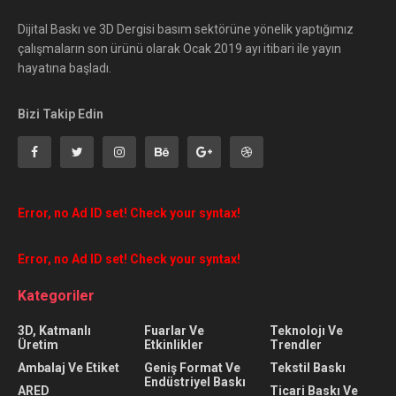
Dijital Baskı ve 3D Dergisi basım sektörüne yönelik yaptığımız
çalışmaların son ürünü olarak Ocak 2019 ayı itibari ile yayın
hayatına başladı.
Bizi Takip Edin
Error, no Ad ID set! Check your syntax!
Error, no Ad ID set! Check your syntax!
Kategoriler
3D, Katmanlı
Fuarlar Ve
Teknolojı Ve
Üretim
Etkinlikler
Trendler
Ambalaj Ve Etiket
Geniş Format Ve
Tekstil Baskı
Endüstriyel Baskı
ARED
Ticari Baskı Ve