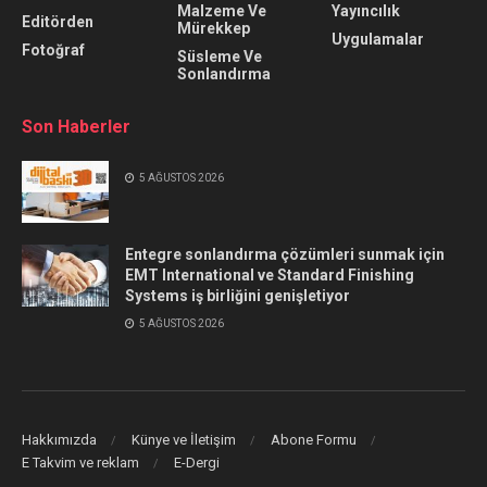
Malzeme Ve
Yayıncılık
Editörden
Mürekkep
Uygulamalar
Fotoğraf
Süsleme Ve
Sonlandırma
Son Haberler
5 AĞUSTOS 2026
Entegre sonlandırma çözümleri sunmak için
EMT International ve Standard Finishing
Systems iş birliğini genişletiyor
5 AĞUSTOS 2026
Hakkımızda
Künye ve İletişim
Abone Formu
E Takvim ve reklam
E-Dergi