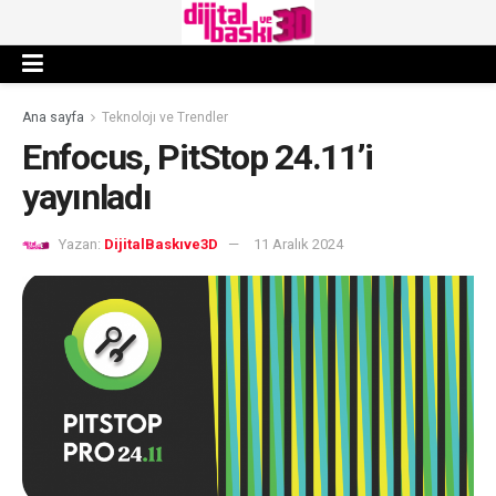
Ana sayfa
Teknolojı ve Trendler
Enfocus, PitStop 24.11’i
yayınladı
Yazan:
DijitalBaskıve3D
11 Aralık 2024