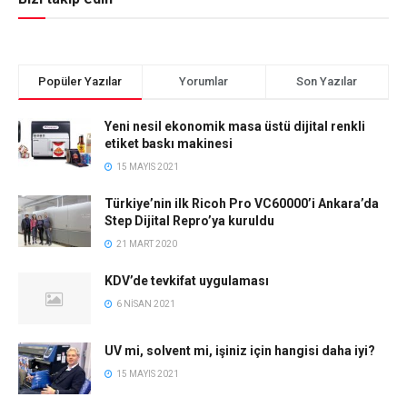
Popüler Yazılar
Yorumlar
Son Yazılar
Yeni nesil ekonomik masa üstü dijital renkli
etiket baskı makinesi
15 MAYIS 2021
Türkiye’nin ilk Ricoh Pro VC60000’i Ankara’da
Step Dijital Repro’ya kuruldu
21 MART 2020
KDV’de tevkifat uygulaması
6 NISAN 2021
UV mi, solvent mi, işiniz için hangisi daha iyi?
15 MAYIS 2021