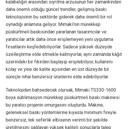
kalabalığın arasından sıyrılma arzusunun her zamankinden
daha önemli olduğu güncel trendler, gelişmiş baskı
teknolojisinin bu sektörde giderek daha önemli bir rol
oynadığı anlamına geliyor. Mimaki’nin mürekkep
püskürtmeli baskısından yararlanan tasarımcılar ve
yaratıcılar artık daha önce erişilemeyen yeni uygulama
fırsatlarını keşfedebiliyorlar. Sadece yüksek düzeyde
özelleştirme elde etmekle kalmıyorlar, aynı zamanda kâğıt
üzerindeki bir fikirden başlayıp erişilebiliyor, kullanımı
kolay ve yine de kalite açısından en üst düzeyde bir
süreçle nihai benzersiz ürünlerini elde edebiliyorlar.
Teknolojiden bahsedecek olursak, Mimaki TS330-1600
boya süblimasyon mürekkep püskürtmeli baskı makinesi
bu yaratıcı projenin omurgasını oluşturdu. Makine,
geleneksel baskı yöntemlerine kıyasla minimum fireyle
benzersiz, tek seferlik elbisenin verimli bir şekilde
üretilmesini sağlayan yüksek kaliteli sonuçlarla talep