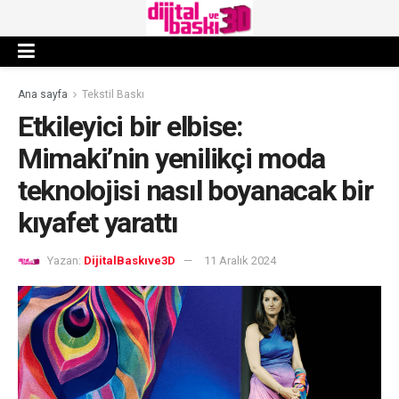
Ana sayfa
Tekstil Baskı
Etkileyici bir elbise:
Mimaki’nin yenilikçi moda
teknolojisi nasıl boyanacak bir
kıyafet yarattı
Yazan:
DijitalBaskıve3D
11 Aralık 2024