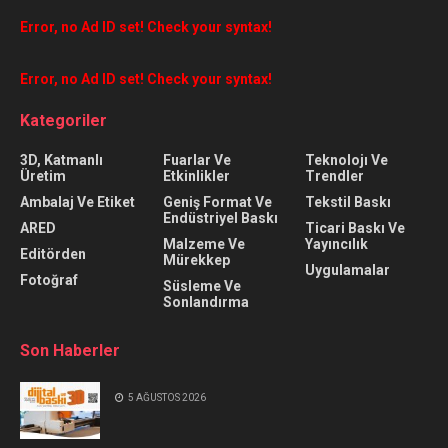
Error, no Ad ID set! Check your syntax!
Error, no Ad ID set! Check your syntax!
Kategoriler
3D, Katmanlı
Fuarlar Ve
Teknolojı Ve
Üretim
Etkinlikler
Trendler
Ambalaj Ve Etiket
Geniş Format Ve
Tekstil Baskı
Endüstriyel Baskı
ARED
Ticari Baskı Ve
Malzeme Ve
Yayıncılık
Editörden
Mürekkep
Uygulamalar
Fotoğraf
Süsleme Ve
Sonlandırma
Son Haberler
5 AĞUSTOS 2026