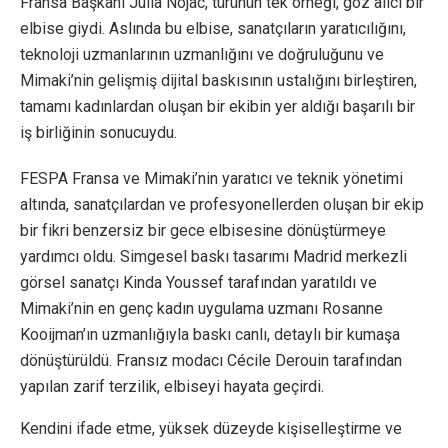
Fransa Başkanı Julia Nojac, türünün tek örneği, göz alıcı bir
elbise giydi. Aslında bu elbise, sanatçıların yaratıcılığını,
teknoloji uzmanlarının uzmanlığını ve doğruluğunu ve
Mimaki’nin gelişmiş dijital baskısının ustalığını birleştiren,
tamamı kadınlardan oluşan bir ekibin yer aldığı başarılı bir
iş birliğinin sonucuydu.
FESPA Fransa ve Mimaki’nin yaratıcı ve teknik yönetimi
altında, sanatçılardan ve profesyonellerden oluşan bir ekip
bir fikri benzersiz bir gece elbisesine dönüştürmeye
yardımcı oldu. Simgesel baskı tasarımı Madrid merkezli
görsel sanatçı Kinda Youssef tarafından yaratıldı ve
Mimaki’nin en genç kadın uygulama uzmanı Rosanne
Kooijman’ın uzmanlığıyla baskı canlı, detaylı bir kumaşa
dönüştürüldü. Fransız modacı Cécile Derouin tarafından
yapılan zarif terzilik, elbiseyi hayata geçirdi.
Kendini ifade etme, yüksek düzeyde kişiselleştirme ve