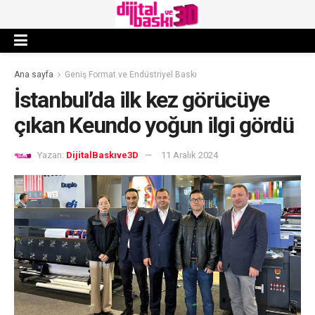
Ana sayfa
Geniş Format ve Endüstriyel Baskı
İstanbul’da ilk kez görücüye
çıkan Keundo yoğun ilgi gördü
Yazan:
DijitalBaskıve3D
11 Aralık 2024