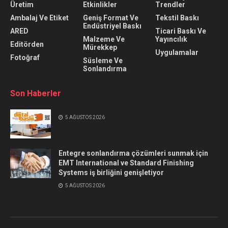
Üretim
Etkinlikler
Trendler
Ambalaj Ve Etiket
Geniş Format Ve
Tekstil Baskı
Endüstriyel Baskı
ARED
Ticari Baskı Ve
Malzeme Ve
Yayıncılık
Editörden
Mürekkep
Uygulamalar
Fotoğraf
Süsleme Ve
Sonlandırma
Son Haberler
5 AĞUSTOS 2026
Entegre sonlandırma çözümleri sunmak için
EMT International ve Standard Finishing
Systems iş birliğini genişletiyor
5 AĞUSTOS 2026