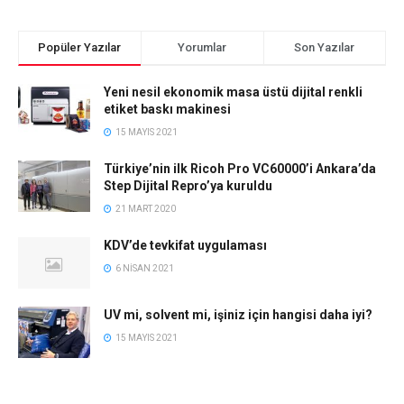
Popüler Yazılar
Yorumlar
Son Yazılar
Yeni nesil ekonomik masa üstü dijital renkli
etiket baskı makinesi
15 MAYIS 2021
Türkiye’nin ilk Ricoh Pro VC60000’i Ankara’da
Step Dijital Repro’ya kuruldu
21 MART 2020
KDV’de tevkifat uygulaması
6 NISAN 2021
UV mi, solvent mi, işiniz için hangisi daha iyi?
15 MAYIS 2021