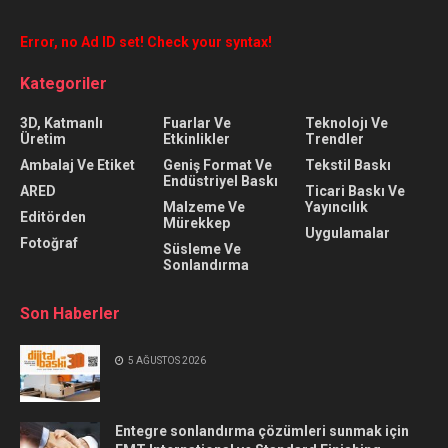
Error, no Ad ID set! Check your syntax!
Kategoriler
3D, Katmanlı
Fuarlar Ve
Teknolojı Ve
Üretim
Etkinlikler
Trendler
Ambalaj Ve Etiket
Geniş Format Ve
Tekstil Baskı
Endüstriyel Baskı
ARED
Ticari Baskı Ve
Malzeme Ve
Yayıncılık
Editörden
Mürekkep
Uygulamalar
Fotoğraf
Süsleme Ve
Sonlandırma
Son Haberler
5 AĞUSTOS 2026
Entegre sonlandırma çözümleri sunmak için