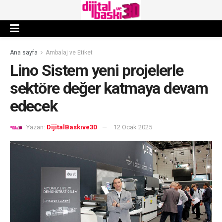
Ana sayfa
Ambalaj ve Etiket
Lino Sistem yeni projelerle
sektöre değer katmaya devam
edecek
Yazan:
DijitalBaskıve3D
12 Ocak 2025