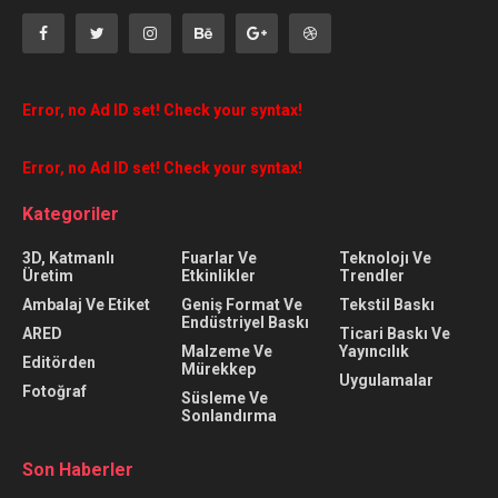
Error, no Ad ID set! Check your syntax!
Error, no Ad ID set! Check your syntax!
Kategoriler
3D, Katmanlı
Fuarlar Ve
Teknolojı Ve
Üretim
Etkinlikler
Trendler
Ambalaj Ve Etiket
Geniş Format Ve
Tekstil Baskı
Endüstriyel Baskı
ARED
Ticari Baskı Ve
Malzeme Ve
Yayıncılık
Editörden
Mürekkep
Uygulamalar
Fotoğraf
Süsleme Ve
Sonlandırma
Son Haberler