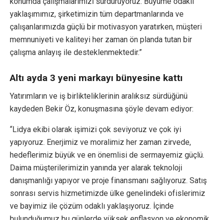
konumda çalışmalarımızı sürdürüyoruz. Büyüme odaklı
yaklaşımımız, şirketimizin tüm departmanlarında ve
çalışanlarımızda güçlü bir motivasyon yaratırken, müşteri
memnuniyeti ve kaliteyi her zaman ön planda tutan bir
çalışma anlayış ile desteklenmektedir.”
Altı ayda 3 yeni markayı bünyesine kattı
Yatırımların ve iş birlikteliklerinin aralıksız sürdüğünü
kaydeden Bekir Öz, konuşmasına şöyle devam ediyor:
“Lidya ekibi olarak işimizi çok seviyoruz ve çok iyi
yapıyoruz. Enerjimiz ve moralimiz her zaman zirvede,
hedeflerimiz büyük ve en önemlisi de sermayemiz güçlü.
Daima müşterilerimizin yanında yer alarak teknoloji
danışmanlığı yapıyor ve proje finansmanı sağlıyoruz. Satış
sonrası servis hizmetimizde ülke genelindeki ofislerimiz
ve bayimiz ile çözüm odaklı yaklaşıyoruz. İçinde
bulunduğumuz bu günlerde yüksek enflasyon ve ekonomik