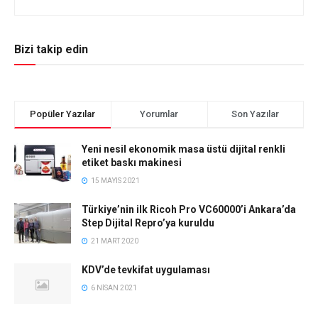
Bizi takip edin
Popüler Yazılar
Yorumlar
Son Yazılar
Yeni nesil ekonomik masa üstü dijital renkli
etiket baskı makinesi
15 MAYIS 2021
Türkiye’nin ilk Ricoh Pro VC60000’i Ankara’da
Step Dijital Repro’ya kuruldu
21 MART 2020
KDV’de tevkifat uygulaması
6 NISAN 2021