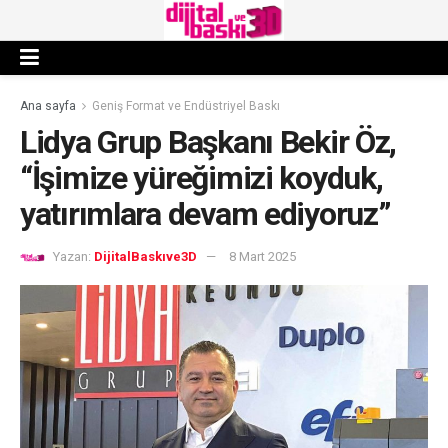
Ana sayfa
Geniş Format ve Endüstriyel Baskı
Lidya Grup Başkanı Bekir Öz,
“İşimize yüreğimizi koyduk,
yatırımlara devam ediyoruz”
Yazan:
DijitalBaskıve3D
8 Mart 2025