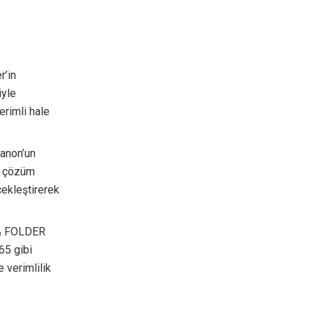
r’in
iyle
erimli hale
anon’un
e çözüm
çekleştirerek
 & FOLDER
5 gibi
 verimlilik