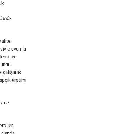
uk.
alarda
kalite
isiyle uyumlu
ltleme ve
sundu.
e çalışarak
tapçık üretimi
er ve
rdiler.
n planda