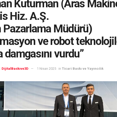
an Kuturman (Aras Makin
is Hiz. A.Ş.
n Pazarlama Müdürü)
masyon ve robot teknolojil
a damgasını vurdu”
:
DijitalBaskıve3D
1 Nisan 2025
in
Ticari Baskı ve Yayıncılık