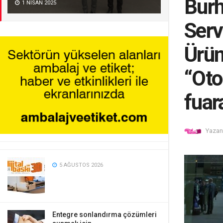
Burh
1 NISAN 2025
Serv
Ürü
“Oto
fuar
Yazan
5 AĞUSTOS 2026
Entegre sonlandırma çözümleri