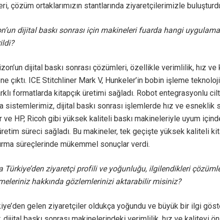
ri, çözüm ortaklarımızın stantlarında ziyaretçilerimizle buluşturd
n’un dijital baskı sonrası için makineleri fuarda hangi uygulam
ildi?
zon’un dijital baskı sonrası çözümleri, özellikle verimlilik, hız ve 
ne çıktı. ICE Stitchliner Mark V, Hunkeler’in bobin işleme teknoloj
arklı formatlarda kitapçık üretimi sağladı. Robot entegrasyonlu ci
 sistemlerimiz, dijital baskı sonrası işlemlerde hız ve esneklik 
r ve HP, Ricoh gibi yüksek kaliteli baskı makineleriyle uyum içind
 üretim süreci sağladı. Bu makineler, tek geçişte yüksek kaliteli ki
ırma süreçlerinde mükemmel sonuçlar verdi.
 Türkiye’den ziyaretçi profili ve yoğunluğu, ilgilendikleri çözüml
eleriniz hakkında gözlemlerinizi aktarabilir misiniz?
iye’den gelen ziyaretçiler oldukça yoğundu ve büyük bir ilgi göste
, dijital baskı sonrası makinelerindeki verimlilik, hız ve kaliteyi ö