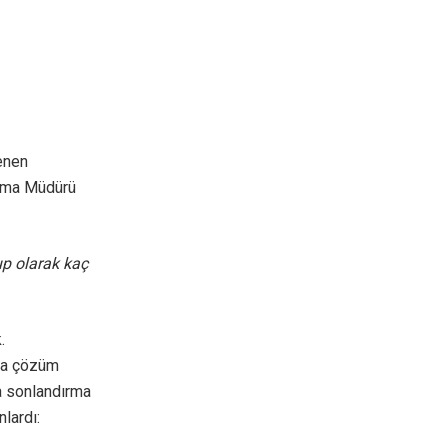
enen
lama Müdürü
up olarak kaç
.
ıca çözüm
da sonlandırma
lardı: