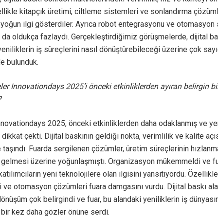
ellikle kitapçık üretimi, ciltleme sistemleri ve sonlandırma çözüml
yoğun ilgi gösterdiler. Ayrıca robot entegrasyonu ve otomasyon 
r da oldukça fazlaydı. Gerçekleştirdiğimiz görüşmelerde, dijital b
yeniliklerin iş süreçlerini nasıl dönüştürebileceği üzerine çok sayı
de bulunduk.
er Innovationdays 2025’i önceki etkinliklerden ayıran belirgin bi
?
novationdays 2025, önceki etkinliklerden daha odaklanmış ve yen
dikkat çekti. Dijital baskının geldiği nokta, verimlilik ve kalite aç
e taşındı. Fuarda sergilenen çözümler, üretim süreçlerinin hızlan
 gelmesi üzerine yoğunlaşmıştı. Organizasyon mükemmeldi ve fu
atılımcıların yeni teknolojilere olan ilgisini yansıtıyordu. Özellikl
ri ve otomasyon çözümleri fuara damgasını vurdu. Dijital baskı al
dönüşüm çok belirgindi ve fuar, bu alandaki yeniliklerin iş dünyasın
 bir kez daha gözler önüne serdi.