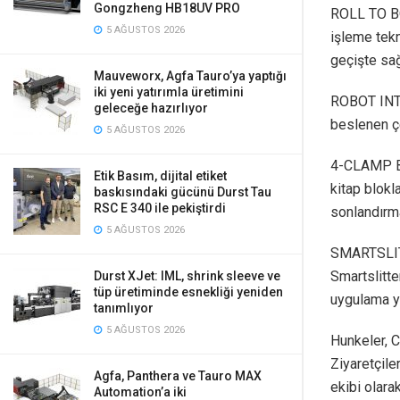
Gongzheng HB18UV PRO
ROLL TO BO
5 AĞUSTOS 2026
işleme tekno
geçişte sağ
Mauveworx, Agfa Tauro’ya yaptığı
iki yeni yatırımla üretimini
ROBOT INT
geleceğe hazırlıyor
beslenen çe
5 AĞUSTOS 2026
4-CLAMP BI
Etik Basım, dijital etiket
kitap blokl
baskısındaki gücünü Durst Tau
RSC E 340 ile pekiştirdi
sonlandırma
5 AĞUSTOS 2026
SMARTSLITT
Smartslitte
Durst XJet: IML, shrink sleeve ve
tüp üretiminde esnekliği yeniden
uygulama y
tanımlıyor
5 AĞUSTOS 2026
Hunkeler, C
Ziyaretçile
Agfa, Panthera ve Tauro MAX
ekibi olar
Automation’a iki