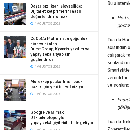
Bu sistemle
Başarısızlıktan işlevselliğe:
Dijital etiket primerini nasıl
değerlendirirsiniz?
Horizo
4 AĞUSTOS 2026
göster
CoCoCo Platform’un çoğunluk
Fuarda Hori
hissesini alan
açısından ö
Durst Group, Kyveris yazılım ve
yapay zekâ altyapısını
çalışarak f
güçlendirdi
sonlandırma
4 AĞUSTOS 2026
Smartslitte
verimli bir
Mürekkep püskürtmeli baskı,
ve sonland
pazar için yeni bir yol çiziyor
4 AĞUSTOS 2026
Fuarda
görüşm
Google ve Mimaki
DTF teknolojisiyle
Fuarda Türk
yapay zekâ giyilebilir hale geliyor
Ziyaretçiler
4 AĞUSTOS 2026