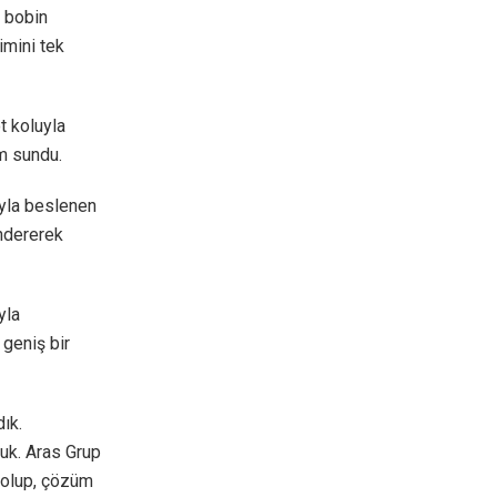
 bobin
timini tek
 koluyla
m sundu.
yla beslenen
öndererek
yla
 geniş bir
ık.
duk. Aras Grup
 olup, çözüm