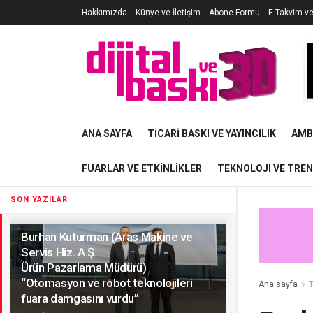
Hakkımızda
Künye ve İletişim
Abone Formu
E Takvim v
ANA SAYFA
TICARI BASKI VE YAYINCILIK
AMB
FUARLAR VE ETKINLIKLER
TEKNOLOJI VE TRE
SON YAZILAR
Burhan Kuturman (Aras Makine ve
Servis Hiz. A.Ş.
Ürün Pazarlama Müdürü)
“Otomasyon ve robot teknolojileri
Ana sayfa
T
fuara damgasını vurdu”