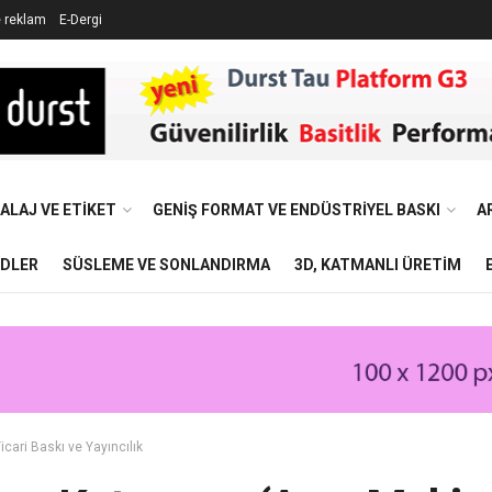
e reklam
E-Dergi
ALAJ VE ETIKET
GENIŞ FORMAT VE ENDÜSTRIYEL BASKI
A
NDLER
SÜSLEME VE SONLANDIRMA
3D, KATMANLI ÜRETIM
icari Baskı ve Yayıncılık