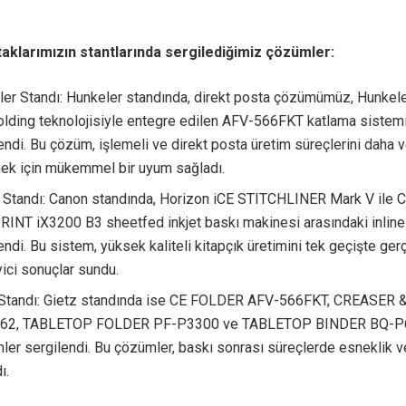
klarımızın stantlarında sergilediğimiz çözümler:
er Standı: Hunkeler standında, direkt posta çözümümüz, Hunkele
lding teknolojisiyle entegre edilen AFV-566FKT katlama sistem
endi. Bu çözüm, işlemeli ve direkt posta üretim süreçlerini daha v
mek için mükemmel bir uyum sağladı.
 Standı: Canon standında, Horizon iCE STITCHLINER Mark V ile C
RINT iX3200 B3 sheetfed inkjet baskı makinesi arasındaki inlin
endi. Bu sistem, yüksek kaliteli kitapçık üretimini tek geçişte ger
yici sonuçlar sundu.
 Standı: Gietz standında ise CE FOLDER AFV-566FKT, CREASER
62, TABLETOP FOLDER PF-P3300 ve TABLETOP BINDER BQ-P6
ler sergilendi. Bu çözümler, baskı sonrası süreçlerde esneklik ve
ı.