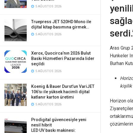
yenil
5 AĞUSTOS 2026
sağla
Truepress JET 520HD Mono ile
dijital kitap basımına girmek…
serdi.
5 AĞUSTOS 2026
Aras Grup 
Xerox, Quocirca’nın 2026 Bulut
Hunkeler I
Baskı Hizmetleri Pazarında lider
Burhan Kutur
seçildi
5 AĞUSTOS 2026
Horizo
kişili
Koenig & Bauer Durst’un VariJET
106’sı ile yüksek hacimli dijital
katlanır karton üretimi
Horizon ola
5 AĞUSTOS 2026
Ziyaretçile
ortaklarımı
Prodigital güvencesiyle yeni
çözümlerimi
nesil hibrit
LED UV baskı makinesi: