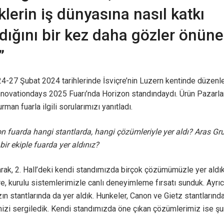
iklerin iş dünyasına nasıl katkı
dığını bir kez daha gözler önüne
”
24-27 Şubat 2024 tarihlerinde İsviçre’nin Luzern kentinde düzenl
nnovationdays 2025 Fuarı’nda Horizon standındaydı. Ürün Pazar
man fuarla ilgili sorularımızı yanıtladı.
n fuarda hangi stantlarda, hangi çözümleriyle yer aldı? Aras Gr
k bir ekiple fuarda yer aldınız?
rak, 2. Hall’deki kendi standımızda birçok çözümümüzle yer aldık
re, kurulu sistemlerimizle canlı deneyimleme fırsatı sunduk. Ayr
zın stantlarında da yer aldık. Hunkeler, Canon ve Gietz stantların
zi sergiledik. Kendi standımızda öne çıkan çözümlerimiz ise şun