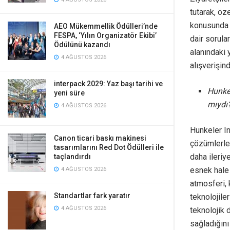
tutarak, öz
konusunda 
AEO Mükemmellik Ödülleri’nde
FESPA, ‘Yılın Organizatör Ekibi’
dair sorula
Ödülünü kazandı
alanındaki 
4 AĞUSTOS 2026
alışverişin
interpack 2029: Yaz başı tarihi ve
Hunkel
yeni süre
mıydı
4 AĞUSTOS 2026
Hunkeler In
Canon ticari baskı makinesi
çözümlerle 
tasarımlarını Red Dot Ödülleri ile
daha ileriy
taçlandırdı
esnek hale
4 AĞUSTOS 2026
atmosferi, k
Standartlar fark yaratır
teknolojile
4 AĞUSTOS 2026
teknolojik 
sağladığını