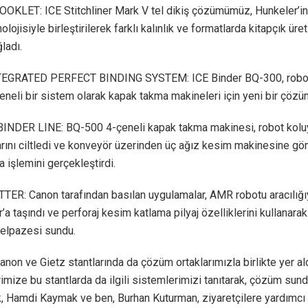
OKLET: ICE Stitchliner Mark V tel dikiş çözümümüz, Hunkeler’in
lojisiyle birleştirilerek farklı kalınlık ve formatlarda kitapçık üre
ladı.
EGRATED PERFECT BINDING SYSTEM: ICE Binder BQ-300, robot
neli bir sistem olarak kapak takma makineleri için yeni bir çözü
NDER LINE: BQ-500 4-çeneli kapak takma makinesi, robot kolu
arını ciltledi ve konveyör üzerinden üç ağız kesim makinesine g
 işlemini gerçekleştirdi.
ER: Canon tarafından basılan uygulamalar, AMR robotu aracılığı
r’a taşındı ve perforaj kesim katlama pilyaj özelliklerini kullanarak
elpazesi sundu.
anon ve Gietz stantlarında da çözüm ortaklarımızla birlikte yer ald
rimize bu stantlarda da ilgili sistemlerimizi tanıtarak, çözüm sun
ak, Hamdi Kaymak ve ben, Burhan Kuturman, ziyaretçilere yardımcı