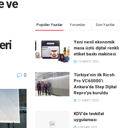
e ve
Popüler Yazılar
Yorumlar
Son Yazılar
eri
Yeni nesil ekonomik
masa üstü dijital renkli
etiket baskı makinesi
15 MAYIS 2021
0
Türkiye’nin ilk Ricoh
Pro VC60000’i
Ankara’da Step Dijital
Repro’ya kuruldu
21 MART 2020
KDV’de tevkifat
uygulaması
6 NISAN 2021