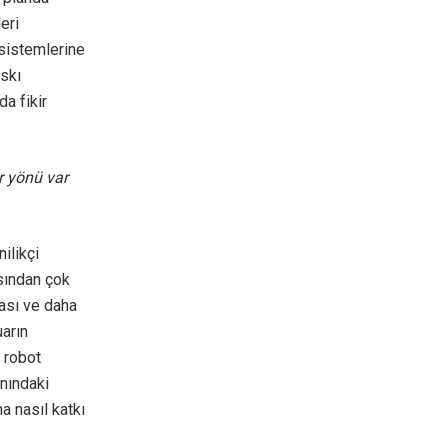
eri
sistemlerine
askı
da fikir
r yönü var
ilikçi
ısından çok
ması ve daha
arın
e robot
anındaki
a nasıl katkı