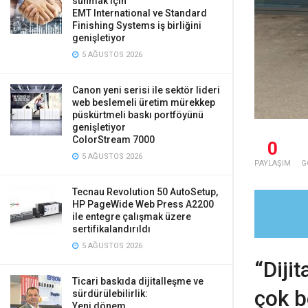
sunmak için
EMT International ve Standard
Finishing Systems iş birliğini
genişletiyor
5 AĞUSTOS 2026
Canon yeni serisi ile sektör lideri
web beslemeli üretim mürekkep
püskürtmeli baskı portföyünü
genişletiyor
ColorStream 7000
0
5 AĞUSTOS 2026
PAYLAŞIM
G
Tecnau Revolution 50 AutoSetup,
HP PageWide Web Press A2200
ile entegre çalışmak üzere
sertifikalandırıldı
5 AĞUSTOS 2026
“Diji
Ticari baskıda dijitalleşme ve
çok b
sürdürülebilirlik:
Yeni dönem