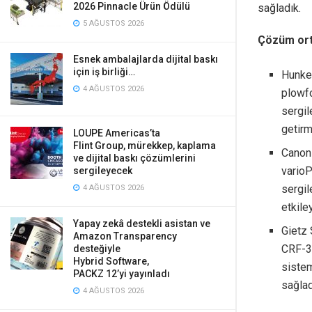
2026 Pinnacle Ürün Ödülü
sağladık.
5 AĞUSTOS 2026
Çözüm orta
Esnek ambalajlarda dijital baskı
için iş birliği…
Hunkel
4 AĞUSTOS 2026
plowfo
sergil
getir
LOUPE Americas’ta
Flint Group, mürekkep, kaplama
Canon
ve dijital baskı çözümlerini
varioP
sergileyecek
sergil
4 AĞUSTOS 2026
etkile
Yapay zekâ destekli asistan ve
Gietz
Amazon Transparency
CRF-3
desteğiyle
Hybrid Software,
sistem
PACKZ 12’yi yayınladı
sağlad
4 AĞUSTOS 2026