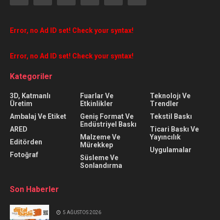
Error, no Ad ID set! Check your syntax!
Error, no Ad ID set! Check your syntax!
Kategoriler
3D, Katmanlı
Fuarlar Ve
Teknolojı Ve
Üretim
Etkinlikler
Trendler
Ambalaj Ve Etiket
Geniş Format Ve
Tekstil Baskı
Endüstriyel Baskı
ARED
Ticari Baskı Ve
Malzeme Ve
Yayıncılık
Editörden
Mürekkep
Uygulamalar
Fotoğraf
Süsleme Ve
Sonlandırma
Son Haberler
5 AĞUSTOS 2026