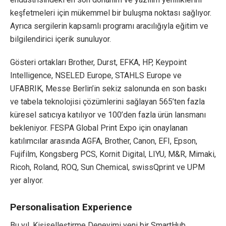
keşfetmeleri için mükemmel bir buluşma noktası sağlıyor.
Ayrıca sergilerin kapsamlı programı aracılığıyla eğitim ve
bilgilendirici içerik sunuluyor.
Gösteri ortakları Brother, Durst, EFKA, HP, Keypoint
Intelligence, NSELED Europe, STAHLS Europe ve
UFABRIK, Messe Berlin’in sekiz salonunda en son baskı
ve tabela teknolojisi çözümlerini sağlayan 565’ten fazla
küresel satıcıya katılıyor ve 100’den fazla ürün lansmanı
bekleniyor. FESPA Global Print Expo için onaylanan
katılımcılar arasında AGFA, Brother, Canon, EFI, Epson,
Fujifilm, Kongsberg PCS, Kornit Digital, LIYU, M&R, Mimaki,
Ricoh, Roland, ROQ, Sun Chemical, swissQprint ve UPM
yer alıyor.
Personalisation Experience
Bu yıl, Kişiselleştirme Deneyimi yeni bir SmartHub