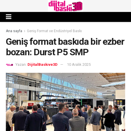
Ana sayfa
Geniş Format ve Endüstriyel Baskı
Geniş format baskıda bir ezber
bozan: Durst P5 SMP
Yazan:
DijitalBaskıve3D
10 Aralık 2025