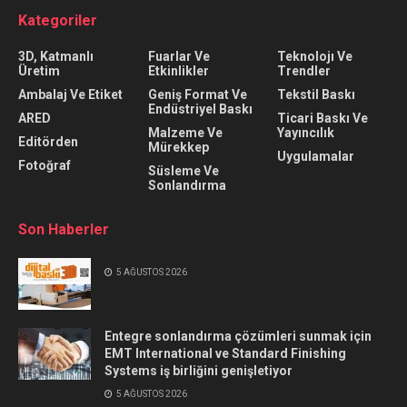
Kategoriler
3D, Katmanlı
Fuarlar Ve
Teknolojı Ve
Üretim
Etkinlikler
Trendler
Ambalaj Ve Etiket
Geniş Format Ve
Tekstil Baskı
Endüstriyel Baskı
ARED
Ticari Baskı Ve
Malzeme Ve
Yayıncılık
Editörden
Mürekkep
Uygulamalar
Fotoğraf
Süsleme Ve
Sonlandırma
Son Haberler
5 AĞUSTOS 2026
Entegre sonlandırma çözümleri sunmak için
EMT International ve Standard Finishing
Systems iş birliğini genişletiyor
5 AĞUSTOS 2026