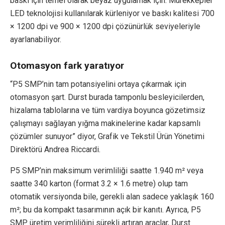
baskı için temel olarak beyaz uygulamak için. Mürekkepler
LED teknolojisi kullanılarak kürleniyor ve baskı kalitesi 700
× 1200 dpi ve 900 × 1200 dpi çözünürlük seviyeleriyle
ayarlanabiliyor.
Otomasyon fark yaratıyor
“P5 SMP’nin tam potansiyelini ortaya çıkarmak için
otomasyon şart. Durst burada tamponlu besleyicilerden,
hizalama tablolarına ve tüm vardiya boyunca gözetimsiz
çalışmayı sağlayan yığma makinelerine kadar kapsamlı
çözümler sunuyor” diyor, Grafik ve Tekstil Ürün Yönetimi
Direktörü Andrea Riccardi.
P5 SMP’nin maksimum verimliliği saatte 1.940 m² veya
saatte 340 karton (format 3.2 × 1.6 metre) olup tam
otomatik versiyonda bile, gerekli alan sadece yaklaşık 160
m²; bu da kompakt tasarımının açık bir kanıtı. Ayrıca, P5
SMP üretim verimliliğini sürekli artıran araçlar, Durst