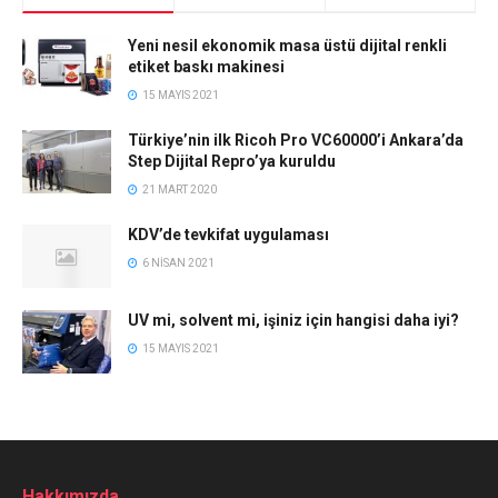
Yeni nesil ekonomik masa üstü dijital renkli
etiket baskı makinesi
15 MAYIS 2021
Türkiye’nin ilk Ricoh Pro VC60000’i Ankara’da
Step Dijital Repro’ya kuruldu
21 MART 2020
KDV’de tevkifat uygulaması
6 NISAN 2021
UV mi, solvent mi, işiniz için hangisi daha iyi?
15 MAYIS 2021
Hakkımızda