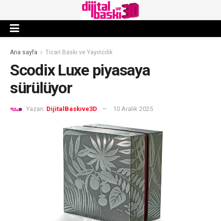
Ana sayfa
Ticari Baskı ve Yayıncılık
Scodix Luxe piyasaya
sürülüyor
Yazan:
DijitalBaskıve3D
10 Aralık 2025