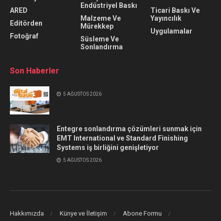
Endüstriyel Baskı
ARED
Ticari Baskı Ve
Malzeme Ve
Yayıncılık
Editörden
Mürekkep
Uygulamalar
Fotoğraf
Süsleme Ve
Sonlandırma
Son Haberler
5 AĞUSTOS 2026
Entegre sonlandırma çözümleri sunmak için
EMT International ve Standard Finishing
Systems iş birliğini genişletiyor
5 AĞUSTOS 2026
Hakkımızda
Künye ve İletişim
Abone Formu