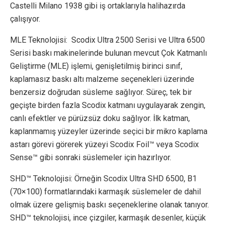
Castelli Milano 1938 gibi iş ortaklarıyla halihazırda
çalışıyor.
MLE Teknolojisi: Scodix Ultra 2500 Serisi ve Ultra 6500
Serisi baskı makinelerinde bulunan mevcut Çok Katmanlı
Geliştirme (MLE) işlemi, genişletilmiş birinci sınıf,
kaplamasız baskı altı malzeme seçenekleri üzerinde
benzersiz doğrudan süsleme sağlıyor. Süreç, tek bir
geçişte birden fazla Scodix katmanı uygulayarak zengin,
canlı efektler ve pürüzsüz doku sağlıyor. İlk katman,
kaplanmamış yüzeyler üzerinde seçici bir mikro kaplama
astarı görevi görerek yüzeyi Scodix Foil™ veya Scodix
Sense™ gibi sonraki süslemeler için hazırlıyor.
SHD™ Teknolojisi: Örneğin Scodix Ultra SHD 6500, B1
(70×100) formatlarındaki karmaşık süslemeler de dahil
olmak üzere gelişmiş baskı seçeneklerine olanak tanıyor.
SHD™ teknolojisi, ince çizgiler, karmaşık desenler, küçük