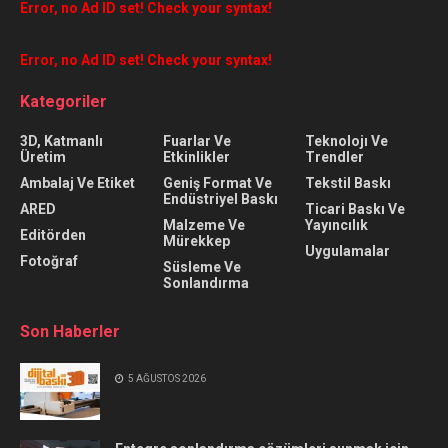
Error, no Ad ID set! Check your syntax!
Error, no Ad ID set! Check your syntax!
Kategoriler
3D, Katmanlı
Fuarlar Ve
Teknolojı Ve
Üretim
Etkinlikler
Trendler
Ambalaj Ve Etiket
Geniş Format Ve
Tekstil Baskı
Endüstriyel Baskı
ARED
Ticari Baskı Ve
Malzeme Ve
Yayıncılık
Editörden
Mürekkep
Uygulamalar
Fotoğraf
Süsleme Ve
Sonlandırma
Son Haberler
5 AĞUSTOS 2026