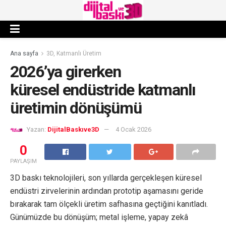
Ana sayfa
3D, Katmanlı Üretim
2026’ya girerken
küresel endüstride katmanlı
üretimin dönüşümü
Yazan:
DijitalBaskıve3D
4 Ocak 2026
0
PAYLAŞIM
3D baskı teknolojileri, son yıllarda gerçekleşen küresel
endüstri zirvelerinin ardından prototip aşamasını geride
bırakarak tam ölçekli üretim safhasına geçtiğini kanıtladı.
Günümüzde bu dönüşüm; metal işleme, yapay zekâ