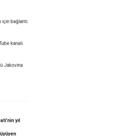
 için bağlantı:
uTube kanalı
rü Jakovina
ti’nin yıl
büyüyen