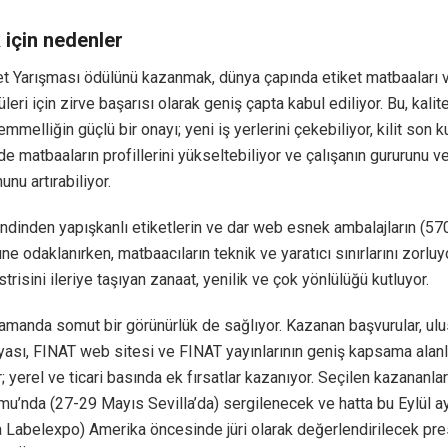
 için nedenler
et Yarışması ödülünü kazanmak, dünya çapında etiket matbaaları 
eri için zirve başarısı olarak geniş çapta kabul ediliyor. Bu, kalite
mmelliğin güçlü bir onayı; yeni iş yerlerini çekebiliyor, kilit son k
de matbaaların profillerini yükseltebiliyor ve çalışanın gururunu v
nu artırabiliyor.
ndinden yapışkanlı etiketlerin ve dar web esnek ambalajların (5
ne odaklanırken, matbaacıların teknik ve yaratıcı sınırlarını zorluyo
trisini ileriye taşıyan zanaat, yenilik ve çok yönlülüğü kutluyor.
zamanda somut bir görünürlük de sağlıyor. Kazanan başvurular, ulu
yası, FINAT web sitesi ve FINAT yayınlarının geniş kapsama alan
r; yerel ve ticari basında ek fırsatlar kazanıyor. Seçilen kazananla
umu’nda (27-29 Mayıs Sevilla’da) sergilenecek ve hatta bu Eylül 
a Labelexpo) Amerika öncesinde jüri olarak değerlendirilecek pres