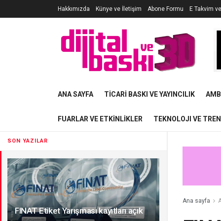
Hakkımızda
Künye ve İletişim
Abone Formu
E Takvim v
ANA SAYFA
TICARI BASKI VE YAYINCILIK
AMB
FUARLAR VE ETKINLIKLER
TEKNOLOJI VE TRE
SON YAZILAR
Ana sayfa
A
FINAT Etiket Yarışması kayıtları açık