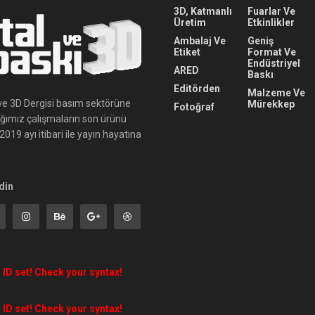
3D, Katmanlı
Fuarlar Ve
Üretim
Etkinlikler
Ambalaj Ve
Geniş
Etiket
Format Ve
Endüstriyel
ARED
Baskı
Editörden
Malzeme Ve
ı ve 3D Dergisi basım sektörüne
Mürekkep
Fotoğraf
ığımız çalışmaların son ürünü
019 ayı itibari ile yayın hayatına
din
 ID set! Check your syntax!
 ID set! Check your syntax!