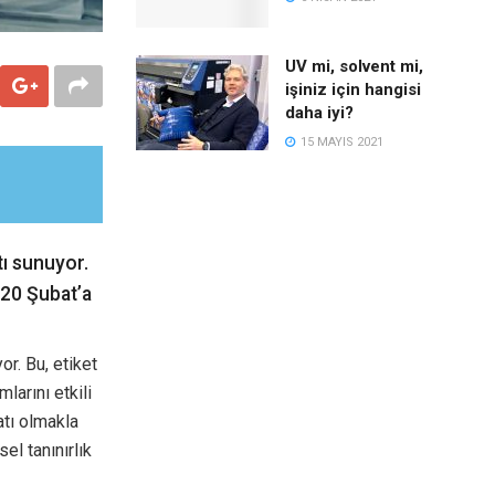
UV mi, solvent mi,
işiniz için hangisi
daha iyi?
15 MAYIS 2021
tı sunuyor.
 20 Şubat’a
or. Bu, etiket
larını etkili
atı olmakla
el tanınırlık