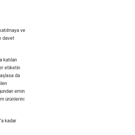
 katılmaya ve
e davet
a katılan
r etiketin
başlasa da
ilen
uğundan emin
ım ürünlerini
’a kadar