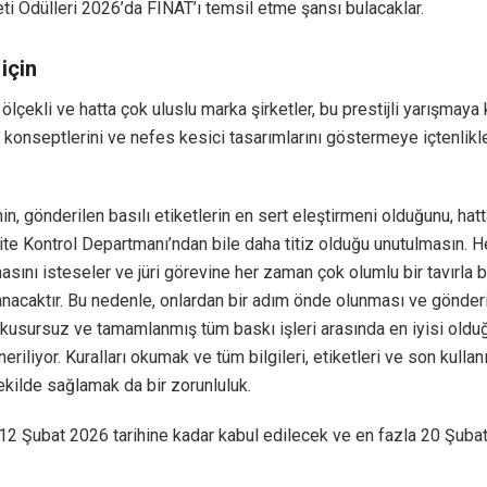
ti Ödülleri 2026’da FINAT’ı temsil etme şansı bulacaklar.
için
 ölçekli ve hatta çok uluslu marka şirketler, bu prestijli yarışmaya
i konseptlerini ve nefes kesici tasarımlarını göstermeye içtenlikl
nin, gönderilen basılı etiketlerin en sert eleştirmeni olduğunu, hatt
lite Kontrol Departmanı’ndan bile daha titiz olduğu unutulmasın. He
masını isteseler ve jüri görevine her zaman çok olumlu bir tavırla 
anacaktır. Bu nedenle, onlardan bir adım önde olunması ve gönder
kusursuz ve tamamlanmış tüm baskı işleri arasında en iyisi old
eriliyor. Kuralları okumak ve tüm bilgileri, etiketleri ve son kullan
ekilde sağlamak da bir zorunluluk.
12 Şubat 2026 tarihine kadar kabul edilecek ve en fazla 20 Şubat