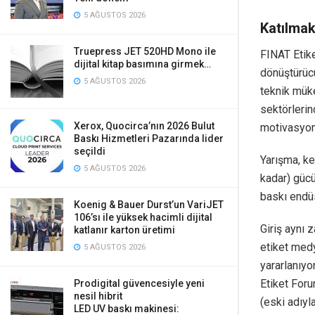
5 AĞUSTOS 2026
Katılmak
Truepress JET 520HD Mono ile
FINAT Etik
dijital kitap basımına girmek…
dönüştürücül
5 AĞUSTOS 2026
teknik müke
sektörlerin
Xerox, Quocirca’nın 2026 Bulut
motivasyonu
Baskı Hizmetleri Pazarında lider
seçildi
Yarışma, ke
5 AĞUSTOS 2026
kadar) gücü
baskı endüs
Koenig & Bauer Durst’un VariJET
106’sı ile yüksek hacimli dijital
Giriş aynı 
katlanır karton üretimi
etiket med
5 AĞUSTOS 2026
yararlanıyo
Etiket For
Prodigital güvencesiyle yeni
nesil hibrit
(eski adıyl
LED UV baskı makinesi: