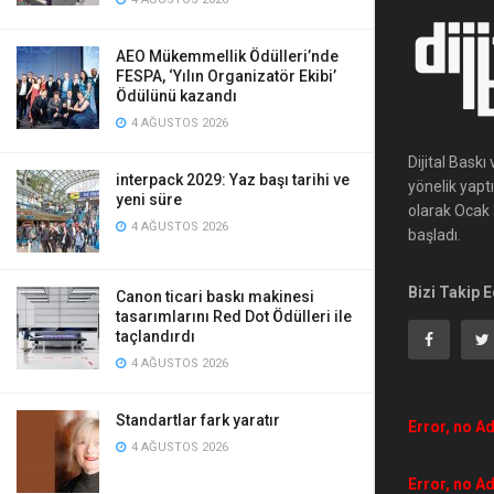
AEO Mükemmellik Ödülleri’nde
FESPA, ‘Yılın Organizatör Ekibi’
Ödülünü kazandı
4 AĞUSTOS 2026
Dijital Bask
interpack 2029: Yaz başı tarihi ve
yönelik yapt
yeni süre
olarak Ocak 2
4 AĞUSTOS 2026
başladı.
Bizi Takip E
Canon ticari baskı makinesi
tasarımlarını Red Dot Ödülleri ile
taçlandırdı
4 AĞUSTOS 2026
Standartlar fark yaratır
Error, no Ad
4 AĞUSTOS 2026
Error, no Ad