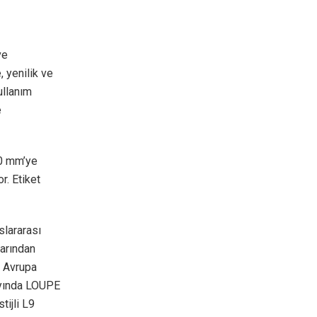
ve
, yenilik ve
ullanım
e
70 mm’ye
r. Etiket
slararası
larından
r Avrupa
ayında LOUPE
tijli L9