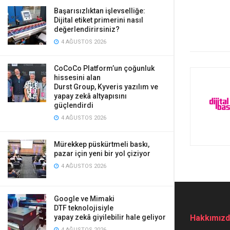
Başarısızlıktan işlevselliğe:
Dijital etiket primerini nasıl
değerlendirirsiniz?
4 AĞUSTOS 2026
CoCoCo Platform’un çoğunluk
hissesini alan
Durst Group, Kyveris yazılım ve
yapay zekâ altyapısını
güçlendirdi
4 AĞUSTOS 2026
Mürekkep püskürtmeli baskı,
pazar için yeni bir yol çiziyor
4 AĞUSTOS 2026
Google ve Mimaki
DTF teknolojisiyle
yapay zekâ giyilebilir hale geliyor
Hakkımız
4 AĞUSTOS 2026