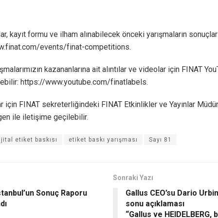
lar, kayıt formu ve ilham alınabilecek önceki yarışmaların sonuçları
w.finat.com/events/finat-competitions.
şmalarımızın kazananlarına ait alıntılar ve videolar için FINAT Yo
lebilir: https://www.youtube.com/finatlabels.
r için FINAT sekreterliğindeki FINAT Etkinlikler ve Yayınlar Müdü
n ile iletişime geçilebilir.
ijital etiket baskısı
etiket baskı yarışması
Sayı 81
Sonraki Yazı
stanbul’un Sonuç Raporu
Gallus CEO’su Dario Urbina
dı
sonu açıklaması
“Gallus ve HEIDELBERG, 