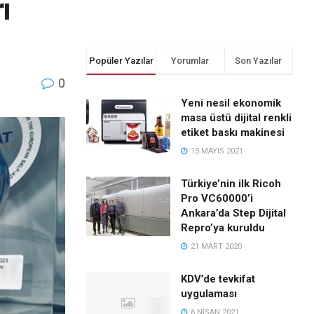
ı
Popüler Yazılar
Yorumlar
Son Yazılar
0
Yeni nesil ekonomik
masa üstü dijital renkli
etiket baskı makinesi
15 MAYIS 2021
Türkiye’nin ilk Ricoh
Pro VC60000’i
Ankara’da Step Dijital
Repro’ya kuruldu
21 MART 2020
KDV’de tevkifat
uygulaması
6 NISAN 2021