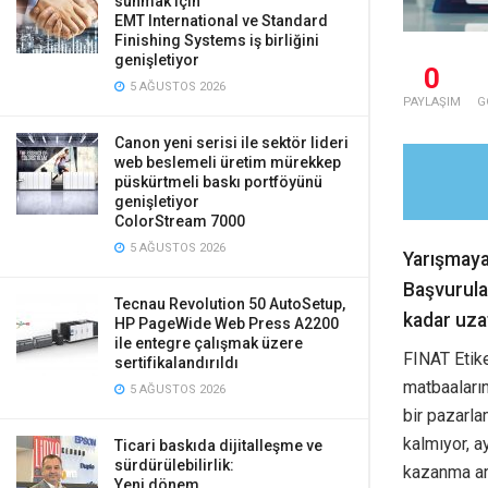
sunmak için
EMT International ve Standard
Finishing Systems iş birliğini
genişletiyor
0
5 AĞUSTOS 2026
PAYLAŞIM
G
Canon yeni serisi ile sektör lideri
web beslemeli üretim mürekkep
püskürtmeli baskı portföyünü
genişletiyor
ColorStream 7000
5 AĞUSTOS 2026
Yarışmaya
Başvurula
Tecnau Revolution 50 AutoSetup,
kadar uzat
HP PageWide Web Press A2200
ile entegre çalışmak üzere
FINAT Etike
sertifikalandırıldı
matbaaların
5 AĞUSTOS 2026
bir pazarla
kalmıyor, a
Ticari baskıda dijitalleşme ve
sürdürülebilirlik:
kazanma ara
Yeni dönem