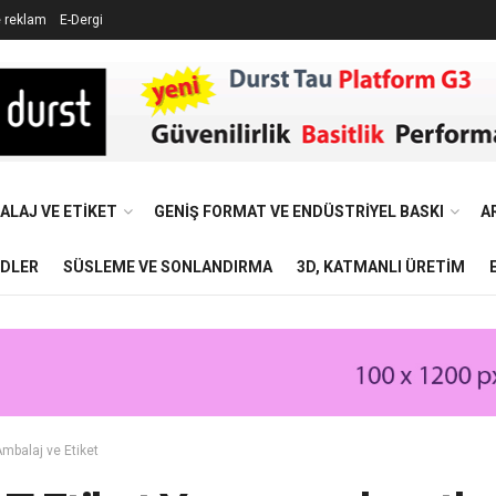
e reklam
E-Dergi
ALAJ VE ETIKET
GENIŞ FORMAT VE ENDÜSTRIYEL BASKI
A
NDLER
SÜSLEME VE SONLANDIRMA
3D, KATMANLI ÜRETIM
mbalaj ve Etiket