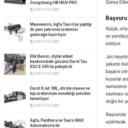
Dünya Etike
Gongzheng HB18UV PRO
5 AĞUSTOS 2026
Başvuru 
Mauveworx, Agfa Tauro’ya yaptığı
Küçük, orta
iki yeni yatırımla üretimini
geleceğe hazırlıyor
en yenilikç
5 AĞUSTOS 2026
ediliyor.
Jüri heyeti
Etik Basım, dijital etiket
baskısındaki gücünü Durst Tau
şirketin Ka
RSC E 340 ile pekiştirdi
başarılı ol
5 AĞUSTOS 2026
kusurlar ar
numunenin 
Durst XJet: IML, shrink sleeve ve
olunması ön
tüp üretiminde esnekliği yeniden
tanımlıyor
doğru bir ş
5 AĞUSTOS 2026
Başvurular 
Agfa, Panthera ve Tauro MAX
uzatılacak.
Automation’a iki