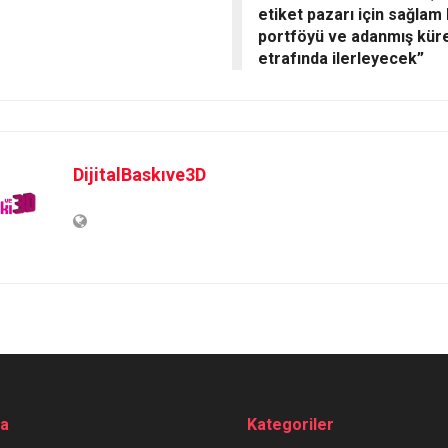
etiket pazarı için sağlam 
portföyü ve adanmış küre
etrafında ilerleyecek”
DijitalBaskıve3D
da
Kategoriler