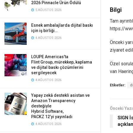
2026 Pinnacle Ürün Ödülü
Bilgi
5 AĞUSTOS 2026
Tam ayrıntı
Esnek ambalajlarda dijital baskı
https://ww
için iş birliği…
4 AĞUSTOS 2026
Önceki yarı
ziyaret edi
LOUPE Americas’ta
Flint Group, mürekkep, kaplama
Özel sorula
ve dijital baskı çözümlerini
van Haeringe
sergileyecek
4 AĞUSTOS 2026
Etiketler:
d
Yapay zekâ destekli asistan ve
Amazon Transparency
desteğiyle
Önceki Yazı
Hybrid Software,
PACKZ 12’yi yayınladı
SIGN İ
açıklan
4 AĞUSTOS 2026