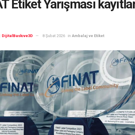
T Etiket Yarışması kayıtlar
:
DijitalBaskıve3D
8 Şubat 2026
in
Ambalaj ve Etiket