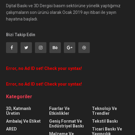
Dijital Baskı ve 3D Dergisi basım sektörüne yönelik yaptığımız
çalışmaların son ürünü olarak Ocak 2019 ayı itibari ile yayın
hayatına başladı.
Bizi Takip Edin
Error, no Ad ID set! Check your syntax!
Error, no Ad ID set! Check your syntax!
Kategoriler
3D, Katmanlı
Fuarlar Ve
Teknolojı Ve
Üretim
Etkinlikler
Trendler
Ambalaj Ve Etiket
Geniş Format Ve
Tekstil Baskı
Endüstriyel Baskı
ARED
Ticari Baskı Ve
Malzeme Ve
Yayıncılık