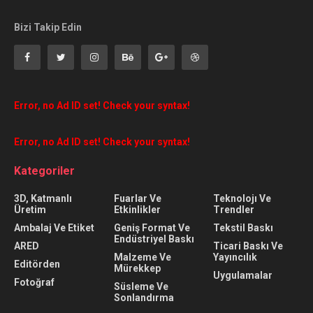
Bizi Takip Edin
Error, no Ad ID set! Check your syntax!
Error, no Ad ID set! Check your syntax!
Kategoriler
3D, Katmanlı
Fuarlar Ve
Teknolojı Ve
Üretim
Etkinlikler
Trendler
Ambalaj Ve Etiket
Geniş Format Ve
Tekstil Baskı
Endüstriyel Baskı
ARED
Ticari Baskı Ve
Malzeme Ve
Yayıncılık
Editörden
Mürekkep
Uygulamalar
Fotoğraf
Süsleme Ve
Sonlandırma