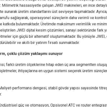
. Milimetrik hassasiyetle çalışan JWEI makineleri, en ince detayl
te sunarak üretim standartlarını üst seviyeye taşımaktadır. Ayrıc
arrufu sağlayarak, operasyonel süreçlerin daha verimli ve kontroll
ne katkıda bulunmaktadır. Üretimde maksimum verimlilik ve mini
eliştirilen JWEI dijital kesim çözümleri, sanayi sektöründe fark 
etmeler için güçlü bir alternatif oluşturmaktadır. Bu yönüyle JWEI
ürülebilir ve akıllı bir yatırım fırsatı sunmaktadır.
orm, çoklu çözüm yaklaşımı sunuyor
si; farklı üretim ölçeklerine hitap eden üç ana segmentten oluşuy
şletmeler, ihtiyaçlarına en uygun sistemi seçerek üretim süreçle
 Maliyet-performans dengesi, stabil gövde yapısı sayesinde tit
.
 Endüstriyel güç ve otomasyon, Opsiyonel ATC ve router entegras