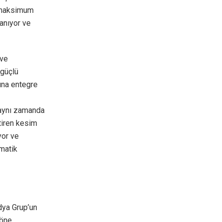
a maksimum
lanıyor ve
 ve
 güçlü
rına entegre
, aynı zamanda
ktiren kesim
yor ve
omatik
idya Grup’un
 öne