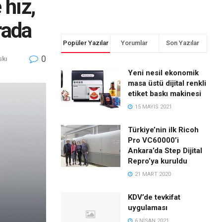
 hız,
rada
Popüler Yazılar
Yorumlar
Son Yazılar
0
skı
Yeni nesil ekonomik
masa üstü dijital renkli
etiket baskı makinesi
15 MAYIS 2021
Türkiye’nin ilk Ricoh
Pro VC60000’i
Ankara’da Step Dijital
Repro’ya kuruldu
21 MART 2020
KDV’de tevkifat
uygulaması
6 NISAN 2021