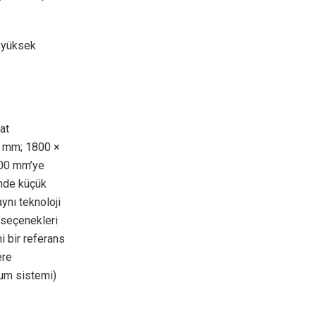
a yüksek
at
00 mm; 1800 ×
00 mm’ye
inde küçük
ynı teknoloji
 seçenekleri
i bir referans
ere
kum sistemi)