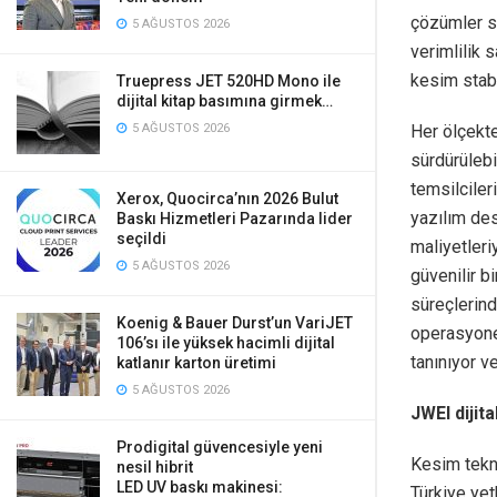
çözümler su
5 AĞUSTOS 2026
verimlilik 
kesim stabil
Truepress JET 520HD Mono ile
dijital kitap basımına girmek…
Her ölçekte
5 AĞUSTOS 2026
sürdürülebil
temsilciler
Xerox, Quocirca’nın 2026 Bulut
yazılım de
Baskı Hizmetleri Pazarında lider
seçildi
maliyetleri
5 AĞUSTOS 2026
güvenilir b
süreçlerind
Koenig & Bauer Durst’un VariJET
operasyonel
106’sı ile yüksek hacimli dijital
tanınıyor v
katlanır karton üretimi
5 AĞUSTOS 2026
JWEI dijit
Prodigital güvencesiyle yeni
Kesim tekno
nesil hibrit
LED UV baskı makinesi:
Türkiye yet