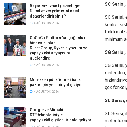
SC Serisi,
Başarısızlıktan işlevselliğe:
Dijital etiket primerini nasıl
değerlendirirsiniz?
SC Serisi, 
4 AĞUSTOS 2026
kontrol sis
farklı malz
CoCoCo Platform’un çoğunluk
minimum s
hissesini alan
Durst Group, Kyveris yazılım ve
SG Serisi
yapay zekâ altyapısını
güçlendirdi
SG Serisi, 
4 AĞUSTOS 2026
sistemleri,
hızlandırıy
Mürekkep püskürtmeli baskı,
pazar için yeni bir yol çiziyor
çok fonksiy
4 AĞUSTOS 2026
SL Serisi,
Google ve Mimaki
SL Serisi, 
DTF teknolojisiyle
yapay zekâ giyilebilir hale geliyor
motor tekno
4 AĞUSTOS 2026