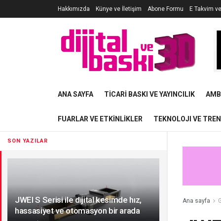
Hakkımızda
Künye ve İletişim
Abone Formu
E Takvim v
ANA SAYFA
TICARI BASKI VE YAYINCILIK
AMB
FUARLAR VE ETKINLIKLER
TEKNOLOJI VE TRE
SON YAZILAR
JWEI S Serisi ile dijital kesimde hız,
Ana sayfa
G
hassasiyet ve otomasyon bir arada