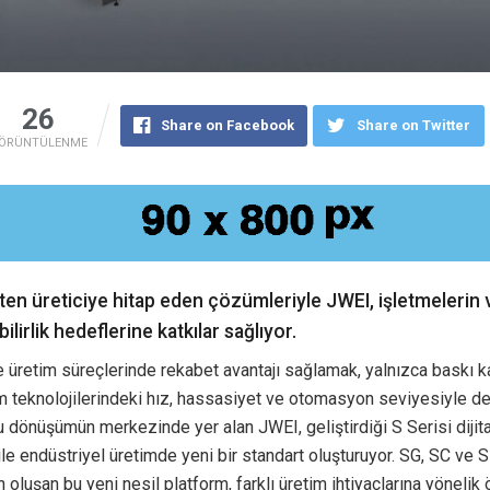
26
Share on Facebook
Share on Twitter
ÖRÜNTÜLENME
en üreticiye hitap eden çözümleriyle JWEI, işletmelerin v
ilirlik hedeflerine katkılar sağlıyor.
retim süreçlerinde rekabet avantajı sağlamak, yalnızca baskı ka
im teknolojilerindeki hız, hassasiyet ve otomasyon seviyesiyle d
. Bu dönüşümün merkezinde yer alan JWEI, geliştirdiği S Serisi dijit
ile endüstriyel üretimde yeni bir standart oluşturuyor. SG, SC ve 
n oluşan bu yeni nesil platform, farklı üretim ihtiyaçlarına yönelik 