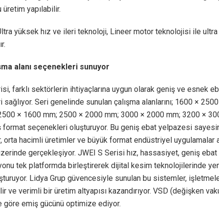
 üretim yapılabilir.
ltra yüksek hız ve ileri teknoloji, Lineer motor teknolojisi ile ultr
r.
şma alanı seçenekleri sunuyor
si, farklı sektörlerin ihtiyaçlarına uygun olarak geniş ve esnek eb
eri sağlıyor. Seri genelinde sunulan çalışma alanlarını; 1600 × 25
2500 × 1600 mm; 2500 × 2000 mm; 3000 × 2000 mm; 3200 × 30
ş format seçenekleri oluşturuyor. Bu geniş ebat yelpazesi sayes
er, orta hacimli üretimler ve büyük format endüstriyel uygulamalar a
zerinde gerçekleşiyor. JWEI S Serisi hız, hassasiyet, geniş ebat
nu tek platformda birleştirerek dijital kesim teknolojilerinde yen
şturuyor. Lidya Grup güvencesiyle sunulan bu sistemler, işletmel
lir ve verimli bir üretim altyapısı kazandırıyor. VSD (değişken va
göre emiş gücünü optimize ediyor.