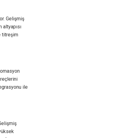
or. Gelişmiş
m altyapısı
 titreşim
 Otomasyon
reçlerini
tegrasyonu ile
 Gelişmiş
 yüksek