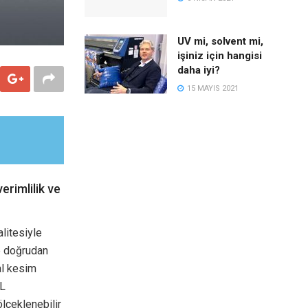
UV mi, solvent mi,
işiniz için hangisi
daha iyi?
15 MAYIS 2021
erimlilik ve
litesiyle
e doğrudan
al kesim
SL
ölçeklenebilir