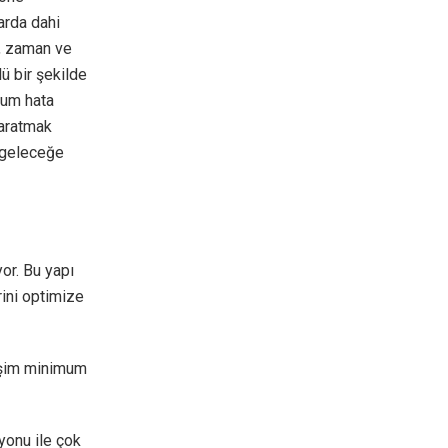
arda dahi
a, zaman ve
ü bir şekilde
mum hata
yaratmak
, geleceğe
or. Bu yapı
rini optimize
reşim minimum
yonu ile çok