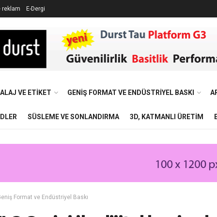
e reklam
E-Dergi
ALAJ VE ETIKET
GENIŞ FORMAT VE ENDÜSTRIYEL BASKI
A
NDLER
SÜSLEME VE SONLANDIRMA
3D, KATMANLI ÜRETIM
eniş Format ve Endüstriyel Baskı