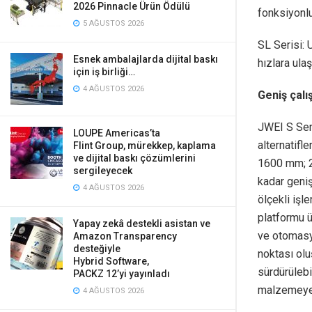
2026 Pinnacle Ürün Ödülü
fonksiyonlu
5 AĞUSTOS 2026
SL Serisi: U
Esnek ambalajlarda dijital baskı
hızlara ulaşı
için iş birliği…
4 AĞUSTOS 2026
Geniş çalı
JWEI S Seri
LOUPE Americas’ta
alternatifl
Flint Group, mürekkep, kaplama
ve dijital baskı çözümlerini
1600 mm; 
sergileyecek
kadar geni
4 AĞUSTOS 2026
ölçekli işl
platformu ü
Yapay zekâ destekli asistan ve
ve otomasyo
Amazon Transparency
desteğiyle
noktası olu
Hybrid Software,
sürdürülebi
PACKZ 12’yi yayınladı
malzemeye 
4 AĞUSTOS 2026