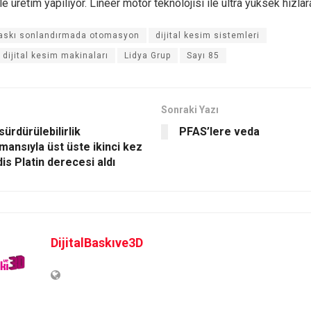
e üretim yapılıyor. Lineer motor teknolojisi ile ultra yüksek hızlara
askı sonlandırmada otomasyon
dijital kesim sistemleri
ı dijital kesim makinaları
Lidya Grup
Sayı 85
Sonraki Yazı
sürdürülebilirlik
PFAS’lere veda
mansıyla üst üste ikinci kez
is Platin derecesi aldı
DijitalBaskıve3D