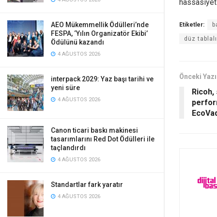
hassasiyetl
AEO Mükemmellik Ödülleri’nde
Etiketler:
b
FESPA, ‘Yılın Organizatör Ekibi’
düz tablal
Ödülünü kazandı
4 AĞUSTOS 2026
Önceki Yazı
interpack 2029: Yaz başı tarihi ve
yeni süre
Ricoh, 
4 AĞUSTOS 2026
perfor
EcoVad
Canon ticari baskı makinesi
tasarımlarını Red Dot Ödülleri ile
taçlandırdı
4 AĞUSTOS 2026
Standartlar fark yaratır
4 AĞUSTOS 2026