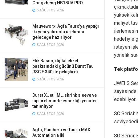
Gongzheng HB18UV PRO
çıkmaktadır
5 AĞUSTOS 2026
yüksek kali
maliyet tas
Mauveworx, Agfa Tauro’ya yaptığı
ilerlemesi
iki yeni yatırımla üretimini
geleceğe hazırlıyor
hedefiyle g
5 AĞUSTOS 2026
isteyen işl
yönelik sürd
Etik Basım, dijital etiket
baskısındaki gücünü Durst Tau
Tek platf
RSC E 340 ile pekiştirdi
5 AĞUSTOS 2026
JWEI S Seri
sayesinde i
Durst XJet: IML, shrink sleeve ve
edebiliyor.
tüp üretiminde esnekliği yeniden
tanımlıyor
SC Serisi:
5 AĞUSTOS 2026
seviyededir
Agfa, Panthera ve Tauro MAX
SG Serisi:
Automation’a iki