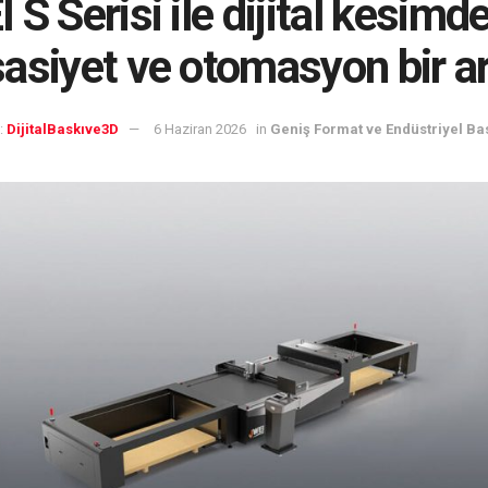
 S Serisi ile dijital kesimde
asiyet ve otomasyon bir a
:
DijitalBaskıve3D
6 Haziran 2026
in
Geniş Format ve Endüstriyel Ba