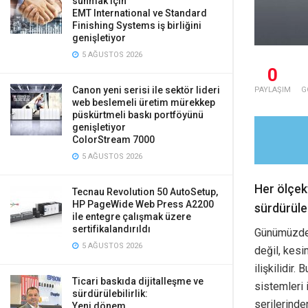
sunmak için
EMT International ve Standard
Finishing Systems iş birliğini
genişletiyor
5 AĞUSTOS 2026
0
Canon yeni serisi ile sektör lideri
PAYLAŞIM
G
web beslemeli üretim mürekkep
püskürtmeli baskı portföyünü
genişletiyor
ColorStream 7000
5 AĞUSTOS 2026
Her ölçekt
Tecnau Revolution 50 AutoSetup,
HP PageWide Web Press A2200
sürdürüleb
ile entegre çalışmak üzere
sertifikalandırıldı
Günümüzde ü
5 AĞUSTOS 2026
değil, kes
ilişkilidir
Ticari baskıda dijitalleşme ve
sistemleri 
sürdürülebilirlik:
serilerinde
Yeni dönem