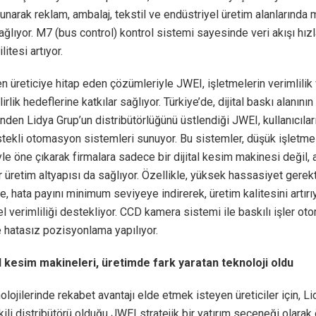
narak reklam, ambalaj, tekstil ve endüstriyel üretim alanlarınd
sağlıyor. M7 (bus control) kontrol sistemi sayesinde veri akışı hız
itesi artıyor.
n üreticiye hitap eden çözümleriyle JWEI, işletmelerin verimlilik
irlik hedeflerine katkılar sağlıyor. Türkiye’de, dijital baskı alanının
inden Lidya Grup’un distribütörlüğünü üstlendiği JWEI, kullanıcıla
stekli otomasyon sistemleri sunuyor. Bu sistemler, düşük işletme
yle öne çıkarak firmalara sadece bir dijital kesim makinesi değil
ir üretim altyapısı da sağlıyor. Özellikle, yüksek hassasiyet gere
e, hata payını minimum seviyeye indirerek, üretim kalitesini artırı
 verimliliği destekliyor. CCD kamera sistemi ile baskılı işler ot
e hatasız pozisyonlama yapılıyor.
al kesim makineleri, üretimde fark yaratan teknoloji oldu
lojilerinde rekabet avantajı elde etmek isteyen üreticiler için, L
kili distribütörü olduğu JWEI stratejik bir yatırım seçeneği olarak