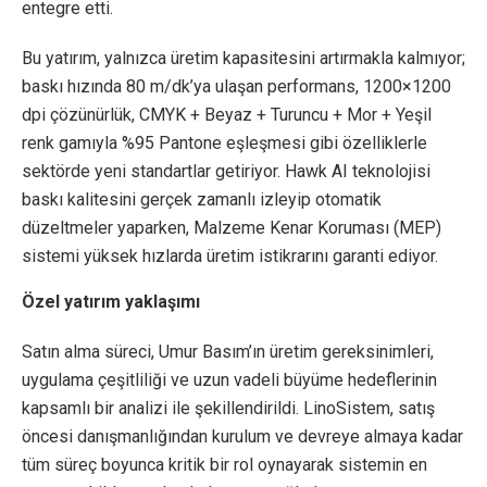
entegre etti.
Bu yatırım, yalnızca üretim kapasitesini artırmakla kalmıyor;
baskı hızında 80 m/dk’ya ulaşan performans, 1200×1200
dpi çözünürlük, CMYK + Beyaz + Turuncu + Mor + Yeşil
renk gamıyla %95 Pantone eşleşmesi gibi özelliklerle
sektörde yeni standartlar getiriyor. Hawk AI teknolojisi
baskı kalitesini gerçek zamanlı izleyip otomatik
düzeltmeler yaparken, Malzeme Kenar Koruması (MEP)
sistemi yüksek hızlarda üretim istikrarını garanti ediyor.
Özel yatırım yaklaşımı
Satın alma süreci, Umur Basım’ın üretim gereksinimleri,
uygulama çeşitliliği ve uzun vadeli büyüme hedeflerinin
kapsamlı bir analizi ile şekillendirildi. LinoSistem, satış
öncesi danışmanlığından kurulum ve devreye almaya kadar
tüm süreç boyunca kritik bir rol oynayarak sistemin en