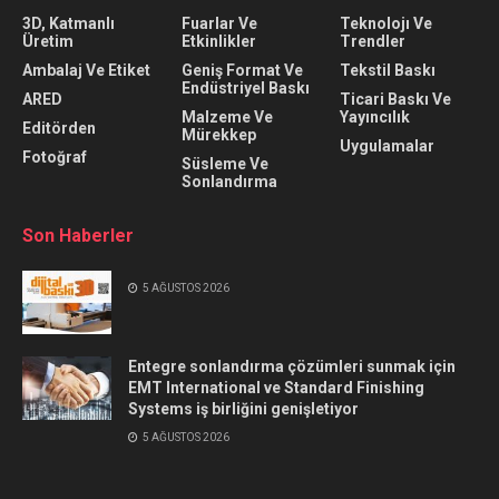
3D, Katmanlı
Fuarlar Ve
Teknolojı Ve
Üretim
Etkinlikler
Trendler
Ambalaj Ve Etiket
Geniş Format Ve
Tekstil Baskı
Endüstriyel Baskı
ARED
Ticari Baskı Ve
Malzeme Ve
Yayıncılık
Editörden
Mürekkep
Uygulamalar
Fotoğraf
Süsleme Ve
Sonlandırma
Son Haberler
5 AĞUSTOS 2026
Entegre sonlandırma çözümleri sunmak için
EMT International ve Standard Finishing
Systems iş birliğini genişletiyor
5 AĞUSTOS 2026