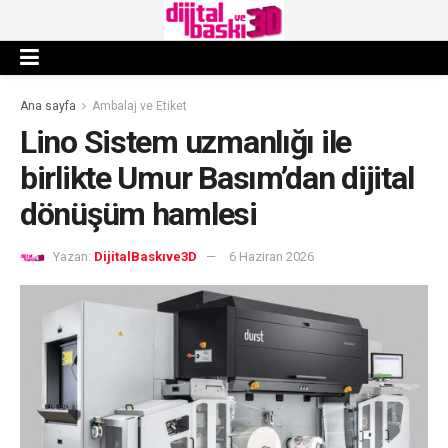
Ana sayfa
Ambalaj ve Etiket
Lino Sistem uzmanlığı ile
birlikte Umur Basım’dan dijital
dönüşüm hamlesi
Yazan:
DijitalBaskıve3D
6 Haziran 2026