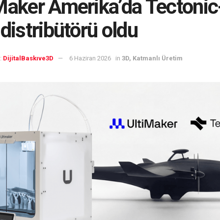
Maker Amerika’da Tectoni
 distribütörü oldu
:
DijitalBaskıve3D
6 Haziran 2026
in
3D, Katmanlı Üretim