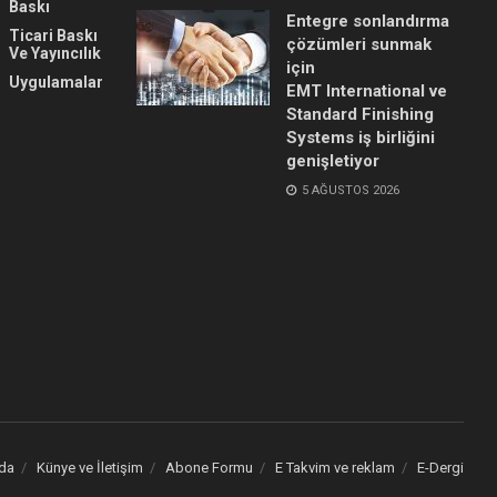
Baskı
Entegre sonlandırma
Ticari Baskı
çözümleri sunmak
Ve Yayıncılık
için
Uygulamalar
EMT International ve
Standard Finishing
Systems iş birliğini
genişletiyor
5 AĞUSTOS 2026
da
Künye ve İletişim
Abone Formu
E Takvim ve reklam
E-Dergi