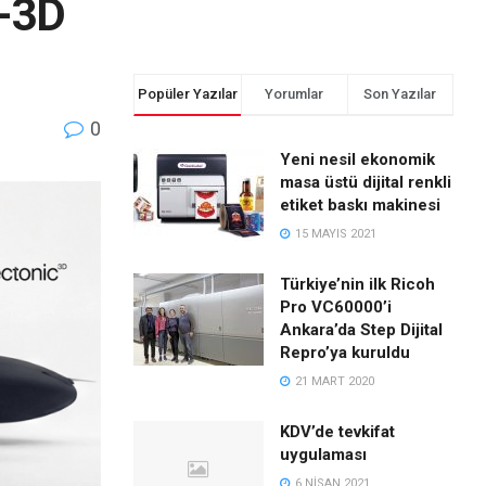
c-3D
Popüler Yazılar
Yorumlar
Son Yazılar
0
Yeni nesil ekonomik
masa üstü dijital renkli
etiket baskı makinesi
15 MAYIS 2021
Türkiye’nin ilk Ricoh
Pro VC60000’i
Ankara’da Step Dijital
Repro’ya kuruldu
21 MART 2020
KDV’de tevkifat
uygulaması
6 NISAN 2021