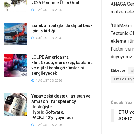
2026 Pinnacle Ürün Ödülü
ANASA Seri
5 AĞUSTOS 2026
malzemeler
“UltiMaker 
Esnek ambalajlarda dijital baskı
için iş birliği…
Tectonic-3
4 AĞUSTOS 2026
eklemeli ür
Factor seri
duyuyoruz.
LOUPE Americas’ta
Flint Group, mürekkep, kaplama
ve dijital baskı çözümlerini
Etiketler:
a
sergileyecek
amaca uyg
4 AĞUSTOS 2026
Yapay zekâ destekli asistan ve
Amazon Transparency
Önceki Yazı
desteğiyle
DTU ve
Hybrid Software,
PACKZ 12’yi yayınladı
SOFC’l
4 AĞUSTOS 2026