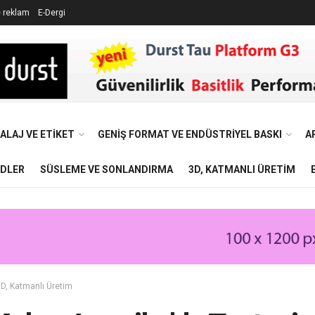
e reklam
E-Dergi
ALAJ VE ETIKET
GENIŞ FORMAT VE ENDÜSTRIYEL BASKI
A
NDLER
SÜSLEME VE SONLANDIRMA
3D, KATMANLI ÜRETIM
D, Katmanlı Üretim