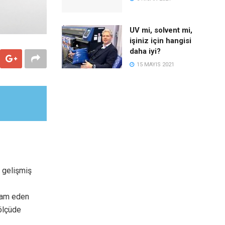
UV mi, solvent mi,
işiniz için hangisi
daha iyi?
15 MAYIS 2021
 gelişmiş
evam eden
 ölçüde