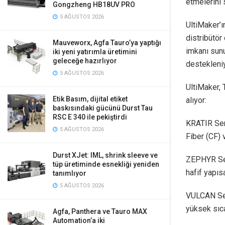
etmelerini 
Gongzheng HB18UV PRO
5 AĞUSTOS 2026
UltiMaker’ı
distribütör
Mauveworx, Agfa Tauro’ya yaptığı
imkanı sun
iki yeni yatırımla üretimini
geleceğe hazırlıyor
destekleniy
5 AĞUSTOS 2026
UltiMaker, 
Etik Basım, dijital etiket
alıyor:
baskısındaki gücünü Durst Tau
RSC E 340 ile pekiştirdi
KRATIR Seri
5 AĞUSTOS 2026
Fiber (CF) 
Durst XJet: IML, shrink sleeve ve
ZEPHYR Seri
tüp üretiminde esnekliği yeniden
hafif yapıs
tanımlıyor
5 AĞUSTOS 2026
VULCAN Ser
yüksek sıcak
Agfa, Panthera ve Tauro MAX
Automation’a iki