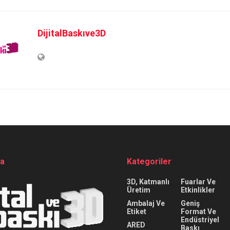
DijitalBaskıve3D
da
Kategoriler
3D, Katmanlı
Fuarlar Ve
Üretim
Etkinlikler
Ambalaj Ve
Geniş
Etiket
Format Ve
Endüstriyel
ARED
Baskı