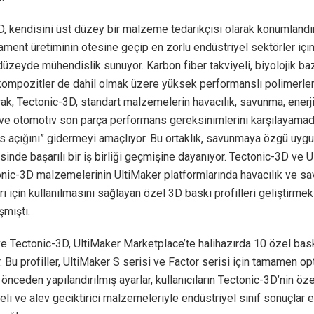
, kendisini üst düzey bir malzeme tedarikçisi olarak konumlandır
lament üretiminin ötesine geçip en zorlu endüstriyel sektörler içi
üzeyde mühendislik sunuyor. Karbon fiber takviyeli, biyolojik baz
 kompozitler de dahil olmak üzere yüksek performanslı polimerle
k, Tectonic-3D, standart malzemelerin havacılık, savunma, enerji
 ve otomotiv son parça performans gereksinimlerini karşılayamadı
 açığını” gidermeyi amaçlıyor. Bu ortaklık, savunmaya özgü uygu
esinde başarılı bir iş birliği geçmişine dayanıyor. Tectonic-3D ve 
onic-3D malzemelerinin UltiMaker platformlarında havacılık ve s
ı için kullanılmasını sağlayan özel 3D baskı profilleri geliştirme
ışmıştı.
e Tectonic-3D, UltiMaker Marketplace’te halihazırda 10 özel baskı
. Bu profiller, UltiMaker S serisi ve Factor serisi için tamamen o
 önceden yapılandırılmış ayarlar, kullanıcıların Tectonic-3D’nin öz
yeli ve alev geciktirici malzemeleriyle endüstriyel sınıf sonuçlar 