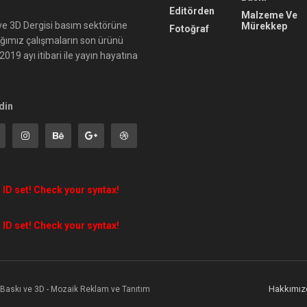
Editörden
Malzeme Ve
ı ve 3D Dergisi basım sektörüne
Mürekkep
Fotoğraf
ığımız çalışmaların son ürünü
019 ayı itibari ile yayın hayatına
din
 ID set! Check your syntax!
 ID set! Check your syntax!
Hakkımız
l Baskı ve 3D - Mozaik Reklam ve Tanıtım