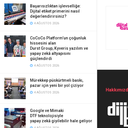
Başarısızlıktan işlevselliğe:
Dijital etiket primerini nasıl
değerlendirirsiniz?
4 AĞUSTOS 2026
CoCoCo Platform’un çoğunluk
hissesini alan
Durst Group, Kyveris yazılım ve
yapay zekâ altyapısını
güçlendirdi
4 AĞUSTOS 2026
Mürekkep püskürtmeli baskı,
pazar için yeni bir yol çiziyor
Hakkımız
4 AĞUSTOS 2026
Google ve Mimaki
DTF teknolojisiyle
yapay zekâ giyilebilir hale geliyor
4 AĞUSTOS 2026