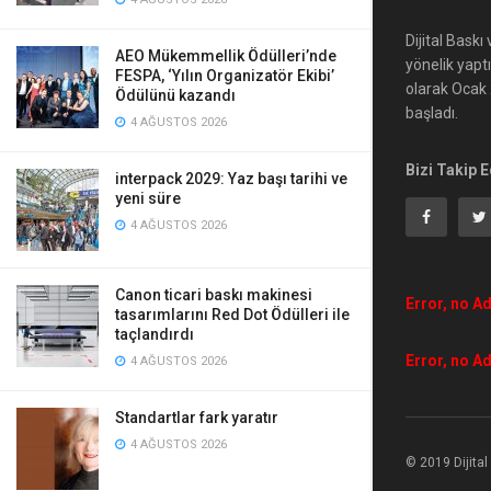
Dijital Bask
AEO Mükemmellik Ödülleri’nde
yönelik yapt
FESPA, ‘Yılın Organizatör Ekibi’
olarak Ocak 2
Ödülünü kazandı
başladı.
4 AĞUSTOS 2026
Bizi Takip E
interpack 2029: Yaz başı tarihi ve
yeni süre
4 AĞUSTOS 2026
Canon ticari baskı makinesi
Error, no Ad
tasarımlarını Red Dot Ödülleri ile
taçlandırdı
Error, no Ad
4 AĞUSTOS 2026
Standartlar fark yaratır
4 AĞUSTOS 2026
© 2019 Dijita