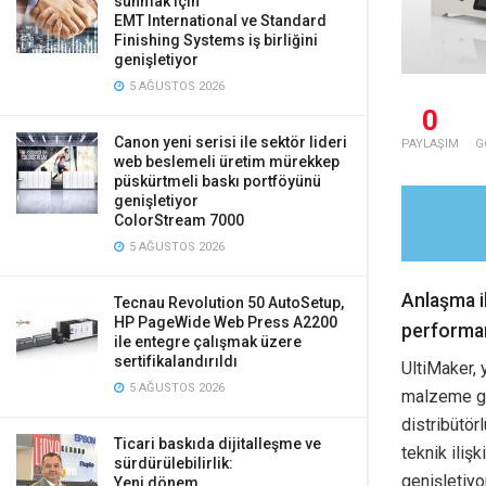
sunmak için
EMT International ve Standard
Finishing Systems iş birliğini
genişletiyor
5 AĞUSTOS 2026
0
Canon yeni serisi ile sektör lideri
PAYLAŞIM
G
web beslemeli üretim mürekkep
püskürtmeli baskı portföyünü
genişletiyor
ColorStream 7000
5 AĞUSTOS 2026
Anlaşma i
Tecnau Revolution 50 AutoSetup,
HP PageWide Web Press A2200
performan
ile entegre çalışmak üzere
sertifikalandırıldı
UltiMaker,
5 AĞUSTOS 2026
malzeme ge
distribütör
Ticari baskıda dijitalleşme ve
teknik iliş
sürdürülebilirlik:
genişletiyor
Yeni dönem