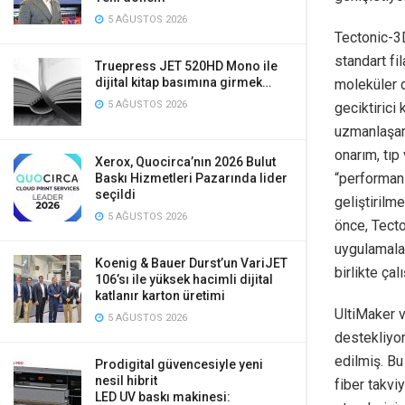
5 AĞUSTOS 2026
Tectonic-3D
standart fi
Truepress JET 520HD Mono ile
dijital kitap basımına girmek…
moleküler d
5 AĞUSTOS 2026
geciktirici
uzmanlaşara
onarım, tıp
Xerox, Quocirca’nın 2026 Bulut
“performans
Baskı Hizmetleri Pazarında lider
seçildi
geliştirilm
5 AĞUSTOS 2026
önce, Tect
uygulamalar
Koenig & Bauer Durst’un VariJET
birlikte çal
106’sı ile yüksek hacimli dijital
katlanır karton üretimi
UltiMaker v
5 AĞUSTOS 2026
destekliyor
edilmiş. Bu
Prodigital güvencesiyle yeni
nesil hibrit
fiber takvi
LED UV baskı makinesi: