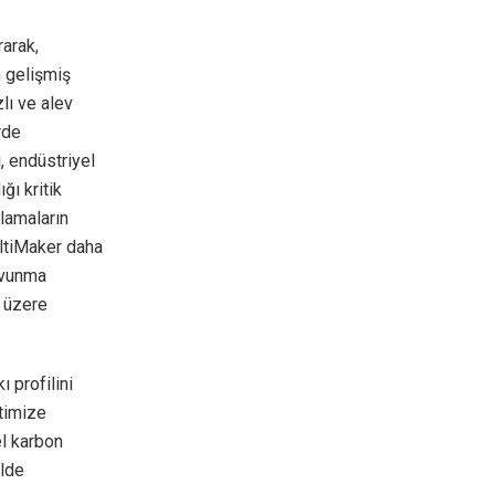
arak,
n gelişmiş
lı ve alev
rde
, endüstriyel
ğı kritik
lamaların
UltiMaker daha
avunma
k üzere
 profilini
ptimize
el karbon
elde