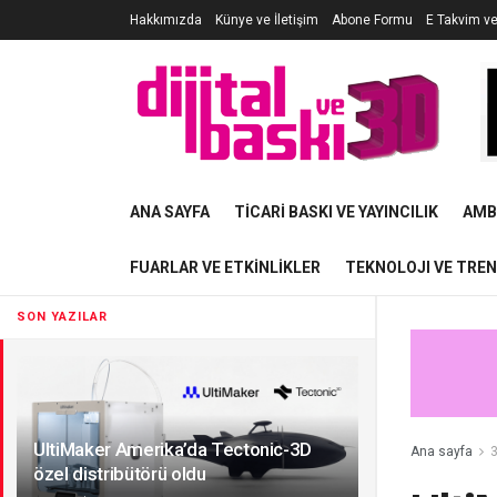
Hakkımızda
Künye ve İletişim
Abone Formu
E Takvim v
ANA SAYFA
TICARI BASKI VE YAYINCILIK
AMB
FUARLAR VE ETKINLIKLER
TEKNOLOJI VE TRE
SON YAZILAR
UltiMaker Amerika’da Tectonic-3D
Ana sayfa
3
özel distribütörü oldu