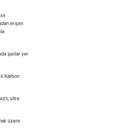
sır
udan erişim
la
da şunlar yer
slı Karbon
zlı, ultra
lmak üzere