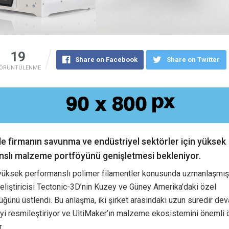
19
Share on Facebook
Share on Twitter
ÖRÜNTÜLENME
le firmanın savunma ve endüstriyel sektörler için yüksek
slı malzeme portföyünü genişletmesi bekleniyor.
 yüksek performanslı polimer filamentler konusunda uzmanlaşmış
liştiricisi Tectonic-3D’nin Kuzey ve Güney Amerika’daki özel
lüğünü üstlendi. Bu anlaşma, iki şirket arasındaki uzun süredir d
kiyi resmileştiriyor ve UltiMaker’ın malzeme ekosistemini önemli
.