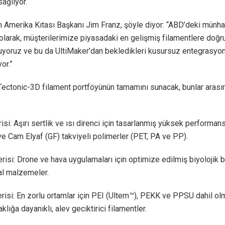
sağlıyor.
n Amerika Kıtası Başkanı Jim Franz, şöyle diyor: “ABD’deki münha
 olarak, müşterilerimize piyasadaki en gelişmiş filamentlere doğr
uyoruz ve bu da UltiMaker’dan bekledikleri kusursuz entegrasyon
or.”
Tectonic-3D filament portföyünün tamamını sunacak, bunlar arasın
si: Aşırı sertlik ve ısı direnci için tasarlanmış yüksek performan
ve Cam Elyaf (GF) takviyeli polimerler (PET, PA ve PP).
si: Drone ve hava uygulamaları için optimize edilmiş biyolojik ba
al malzemeler.
isi: En zorlu ortamlar için PEI (Ultem™), PEKK ve PPSU dahil o
lığa dayanıklı, alev geciktirici filamentler.