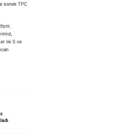
 ve esnek TPC
diyor,
rimiz,
er ile S ve
yecan
is
ladı