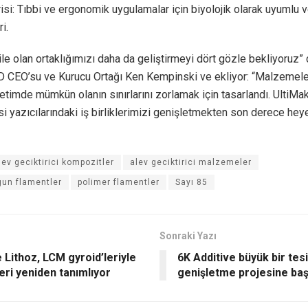
si: Tıbbi ve ergonomik uygulamalar için biyolojik olarak uyumlu
i.
ile olan ortaklığımızı daha da geliştirmeyi dört gözle bekliyoruz” 
D CEO’su ve Kurucu Ortağı Ken Kempinski ve ekliyor: “Malzemele
etimde mümkün olanın sınırlarını zorlamak için tasarlandı. UltiMak
si yazıcılarındaki iş birliklerimizi genişletmekten son derece he
lev geciktirici kompozitler
alev geciktirici malzemeler
un flamentler
polimer flamentler
Sayı 85
Sonraki Yazı
 Lithoz, LCM gyroid’leriyle
6K Additive büyük bir tes
eri yeniden tanımlıyor
genişletme projesine baş