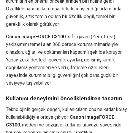
kurumların en önemli önceliklerinden biri haline geldi.
Özellikle hassas kurumsal bilgilerin işlendiği ortamlarda
güvenlik, artık tercih edilen bir özellik değil, temel bir
gereklilik olarak görülüyor.
Canon imageFORCE C3100
, sıfır güven (Zero Trust)
yaklaşımını temel alan 360 derece koruma mimarisiyle
cihazları, ağları ve dokümanları kapsamlı şekilde koruyor.
Yapay zekâ destekli güvenlik ayarları, gelişmiş kimlik
doğrulama yöntemleri ve veri şifreleme özellikleri
sayesinde kurumlar bilgi güvenliğini çok daha güçlü bir
seviyeye taşıyabiliyor.
Kullanıcı deneyimini önceliklendiren tasarım
Teknolojinin gerçek değeri, kullanıcıların onu ne kadar kolay
kullanabildiğiyle ortaya çıkıyor.
Canon imageFORCE
C3100
, modern ve sezgisel kullanıcı arayüzü sayesinde
her seviyeden kullanıcının cihazı rahatlıkla