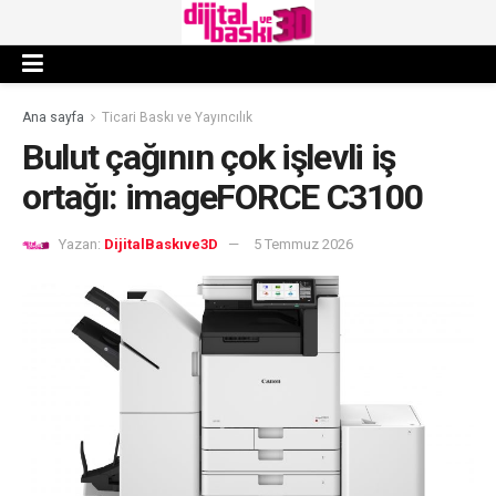
Ana sayfa
Ticari Baskı ve Yayıncılık
Bulut çağının çok işlevli iş
ortağı: imageFORCE C3100
Yazan:
DijitalBaskıve3D
5 Temmuz 2026