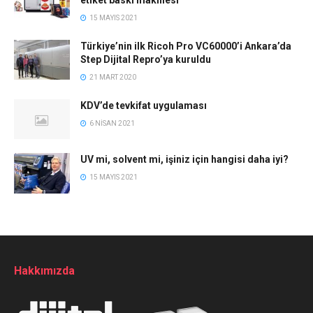
etiket baskı makinesi
15 MAYIS 2021
Türkiye’nin ilk Ricoh Pro VC60000’i Ankara’da
Step Dijital Repro’ya kuruldu
21 MART 2020
KDV’de tevkifat uygulaması
6 NISAN 2021
UV mi, solvent mi, işiniz için hangisi daha iyi?
15 MAYIS 2021
Hakkımızda