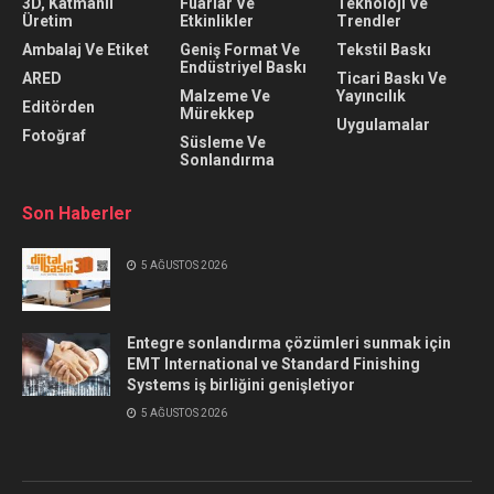
3D, Katmanlı
Fuarlar Ve
Teknolojı Ve
Üretim
Etkinlikler
Trendler
Ambalaj Ve Etiket
Geniş Format Ve
Tekstil Baskı
Endüstriyel Baskı
ARED
Ticari Baskı Ve
Malzeme Ve
Yayıncılık
Editörden
Mürekkep
Uygulamalar
Fotoğraf
Süsleme Ve
Sonlandırma
Son Haberler
5 AĞUSTOS 2026
Entegre sonlandırma çözümleri sunmak için
EMT International ve Standard Finishing
Systems iş birliğini genişletiyor
5 AĞUSTOS 2026