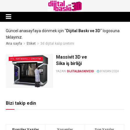
Güncel anasayfaya dönmek için "
Dijital Baskı ve 3D
" logosuna
tıklayınız.
Ana sayfa
Etiket
3d dijital kalıp üretimi
Massivit 3D ve
3D, KATMANLI ÜRETIM
Sika iş birliği
YAZAN:
DIJITALBASKIVE3D
8 NISAN 2024
Bizi takip edin
Popüler Yazılar
Yorumlar
Son Yazılar