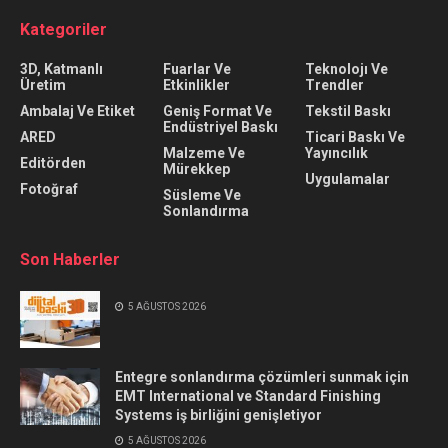
Kategoriler
3D, Katmanlı
Fuarlar Ve
Teknolojı Ve
Üretim
Etkinlikler
Trendler
Ambalaj Ve Etiket
Geniş Format Ve
Tekstil Baskı
Endüstriyel Baskı
ARED
Ticari Baskı Ve
Malzeme Ve
Yayıncılık
Editörden
Mürekkep
Uygulamalar
Fotoğraf
Süsleme Ve
Sonlandırma
Son Haberler
5 AĞUSTOS 2026
Entegre sonlandırma çözümleri sunmak için
EMT International ve Standard Finishing
Systems iş birliğini genişletiyor
5 AĞUSTOS 2026