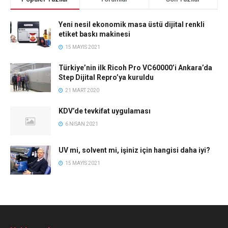
Yeni nesil ekonomik masa üstü dijital renkli
etiket baskı makinesi
15 MAYIS 2021
Türkiye’nin ilk Ricoh Pro VC60000’i Ankara’da
Step Dijital Repro’ya kuruldu
21 MART 2020
KDV’de tevkifat uygulaması
6 NISAN 2021
UV mi, solvent mi, işiniz için hangisi daha iyi?
15 MAYIS 2021