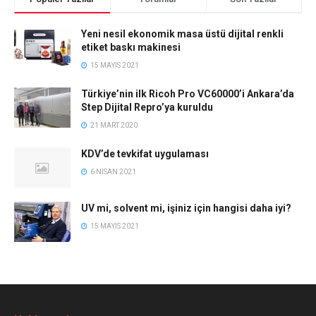
Yeni nesil ekonomik masa üstü dijital renkli
etiket baskı makinesi
15 MAYIS 2021
Türkiye’nin ilk Ricoh Pro VC60000’i Ankara’da
Step Dijital Repro’ya kuruldu
21 MART 2020
KDV’de tevkifat uygulaması
6 NISAN 2021
UV mi, solvent mi, işiniz için hangisi daha iyi?
15 MAYIS 2021