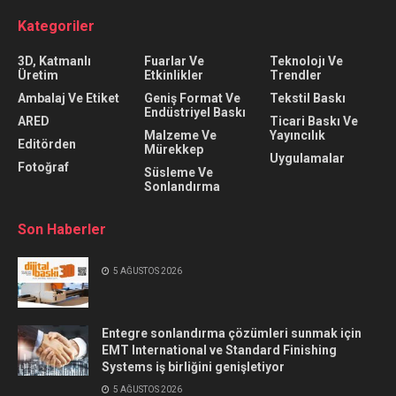
Kategoriler
3D, Katmanlı
Fuarlar Ve
Teknolojı Ve
Üretim
Etkinlikler
Trendler
Ambalaj Ve Etiket
Geniş Format Ve
Tekstil Baskı
Endüstriyel Baskı
ARED
Ticari Baskı Ve
Malzeme Ve
Yayıncılık
Editörden
Mürekkep
Uygulamalar
Fotoğraf
Süsleme Ve
Sonlandırma
Son Haberler
5 AĞUSTOS 2026
Entegre sonlandırma çözümleri sunmak için
EMT International ve Standard Finishing
Systems iş birliğini genişletiyor
5 AĞUSTOS 2026