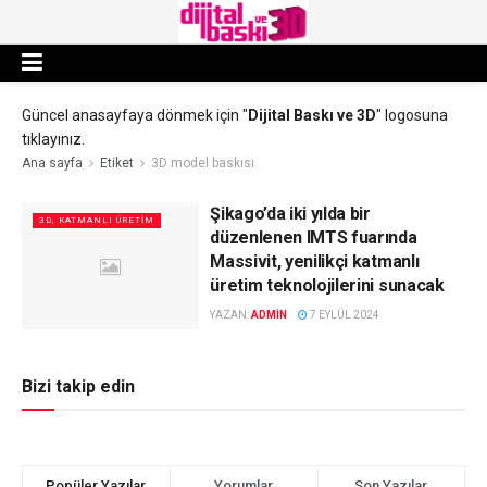
Güncel anasayfaya dönmek için "
Dijital Baskı ve 3D
" logosuna
tıklayınız.
Ana sayfa
Etiket
3D model baskısı
Şikago’da iki yılda bir
3D, KATMANLI ÜRETIM
düzenlenen IMTS fuarında
Massivit, yenilikçi katmanlı
üretim teknolojilerini sunacak
YAZAN:
ADMIN
7 EYLÜL 2024
Bizi takip edin
Popüler Yazılar
Yorumlar
Son Yazılar