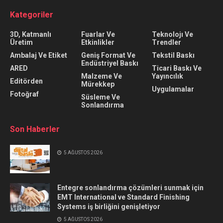
Kategoriler
3D, Katmanlı
Fuarlar Ve
Teknolojı Ve
Üretim
Etkinlikler
Trendler
Ambalaj Ve Etiket
Geniş Format Ve
Tekstil Baskı
Endüstriyel Baskı
ARED
Ticari Baskı Ve
Malzeme Ve
Yayıncılık
Editörden
Mürekkep
Uygulamalar
Fotoğraf
Süsleme Ve
Sonlandırma
Son Haberler
5 AĞUSTOS 2026
Entegre sonlandırma çözümleri sunmak için
EMT International ve Standard Finishing
Systems iş birliğini genişletiyor
5 AĞUSTOS 2026