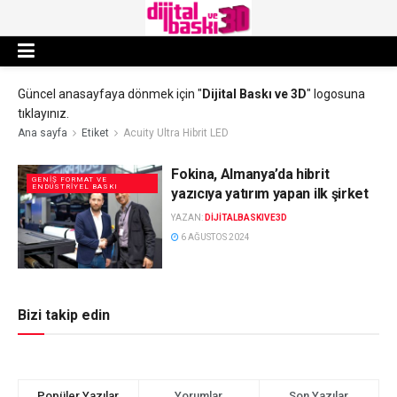
Güncel anasayfaya dönmek için "
Dijital Baskı ve 3D
" logosuna
tıklayınız.
Ana sayfa
Etiket
Acuity Ultra Hibrit LED
Fokina, Almanya’da hibrit
GENIŞ FORMAT VE
ENDÜSTRIYEL BASKI
yazıcıya yatırım yapan ilk şirket
YAZAN:
DIJITALBASKIVE3D
6 AĞUSTOS 2024
Bizi takip edin
Popüler Yazılar
Yorumlar
Son Yazılar