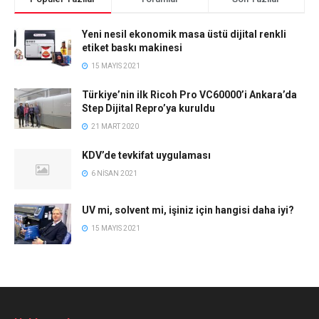
Yeni nesil ekonomik masa üstü dijital renkli
etiket baskı makinesi
15 MAYIS 2021
Türkiye’nin ilk Ricoh Pro VC60000’i Ankara’da
Step Dijital Repro’ya kuruldu
21 MART 2020
KDV’de tevkifat uygulaması
6 NISAN 2021
UV mi, solvent mi, işiniz için hangisi daha iyi?
15 MAYIS 2021