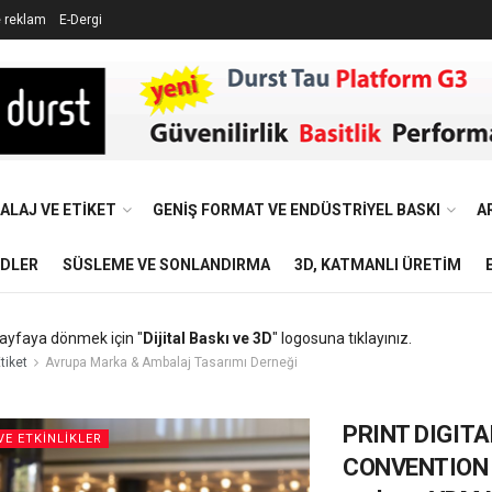
e reklam
E-Dergi
ALAJ VE ETIKET
GENIŞ FORMAT VE ENDÜSTRIYEL BASKI
A
NDLER
SÜSLEME VE SONLANDIRMA
3D, KATMANLI ÜRETIM
ayfaya dönmek için "
Dijital Baskı ve 3D
" logosuna tıklayınız.
tiket
Avrupa Marka & Ambalaj Tasarımı Derneği
PRINT DIGITA
VE ETKINLIKLER
CONVENTION 