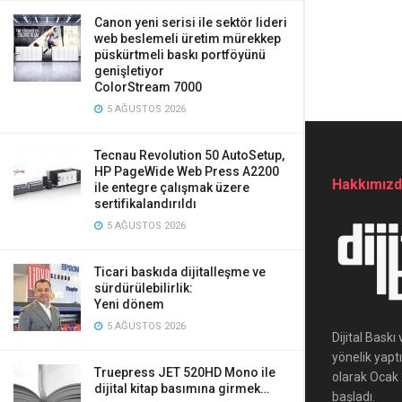
Canon yeni serisi ile sektör lideri
web beslemeli üretim mürekkep
püskürtmeli baskı portföyünü
genişletiyor
ColorStream 7000
5 AĞUSTOS 2026
Tecnau Revolution 50 AutoSetup,
HP PageWide Web Press A2200
Hakkımız
ile entegre çalışmak üzere
sertifikalandırıldı
5 AĞUSTOS 2026
Ticari baskıda dijitalleşme ve
sürdürülebilirlik:
Yeni dönem
5 AĞUSTOS 2026
Dijital Bask
yönelik yapt
Truepress JET 520HD Mono ile
olarak Ocak 2
dijital kitap basımına girmek…
başladı.