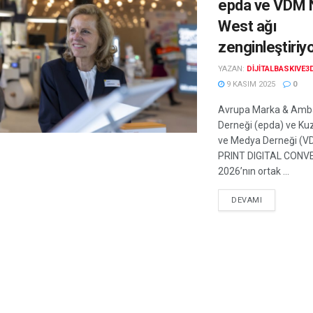
epda ve VDM 
West ağı
zenginleştiriy
YAZAN:
DIJITALBASKIVE3
9 KASIM 2025
0
Avrupa Marka & Amba
Derneği (epda) ve Ku
ve Medya Derneği (V
PRINT DIGITAL CONV
2026’nın ortak ...
DEVAMI