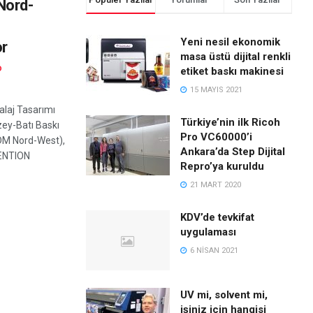
Nord-
Yeni nesil ekonomik
or
masa üstü dijital renkli
D
etiket baskı makinesi
15 MAYIS 2021
laj Tasarımı
Türkiye’nin ilk Ricoh
zey-Batı Baskı
Pro VC60000’i
DM Nord-West),
Ankara’da Step Dijital
ENTION
Repro’ya kuruldu
21 MART 2020
KDV’de tevkifat
uygulaması
6 NISAN 2021
UV mi, solvent mi,
işiniz için hangisi