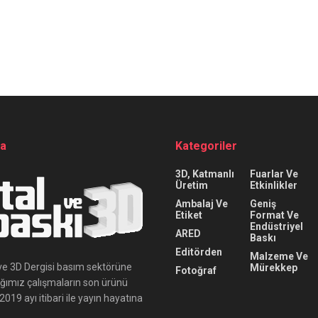
da
Kategoriler
3D, Katmanlı
Fuarlar Ve
Üretim
Etkinlikler
Ambalaj Ve
Geniş
Etiket
Format Ve
Endüstriyel
ARED
Baskı
Editörden
Malzeme Ve
ı ve 3D Dergisi basım sektörüne
Mürekkep
Fotoğraf
ığımız çalışmaların son ürünü
019 ayı itibari ile yayın hayatına