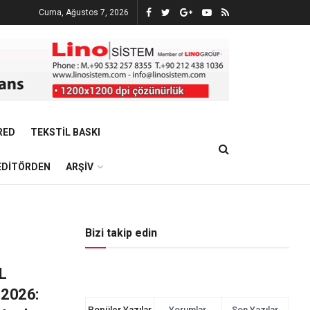
Cuma, Ağustos 7, 2026
RED
TEKSTIL BASKI
EDITÖRDEN
ARŞIV
Bizi takip edin
L
2026:
Popüler Yazılar
Yorumlar
Son Yazılar