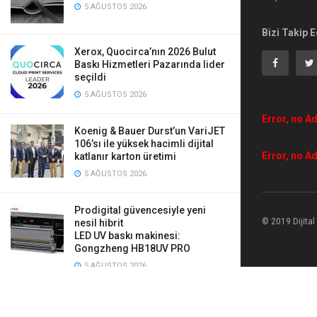
5 AĞUSTOS 2026
Bizi Takip E
Xerox, Quocirca’nın 2026 Bulut
Baskı Hizmetleri Pazarında lider
seçildi
5 AĞUSTOS 2026
Error, no Ad
Koenig & Bauer Durst’un VariJET
106’sı ile yüksek hacimli dijital
Error, no Ad
katlanır karton üretimi
5 AĞUSTOS 2026
Prodigital güvencesiyle yeni
© 2019 Dijita
nesil hibrit
LED UV baskı makinesi:
Gongzheng HB18UV PRO
5 AĞUSTOS 2026
Mauveworx, Agfa Tauro’ya yaptığı
iki yeni yatırımla üretimini