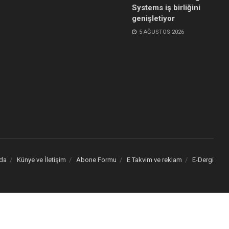
Systems iş birliğini
genişletiyor
5 AĞUSTOS 2026
da
Künye ve İletişim
Abone Formu
E Takvim ve reklam
E-Dergi