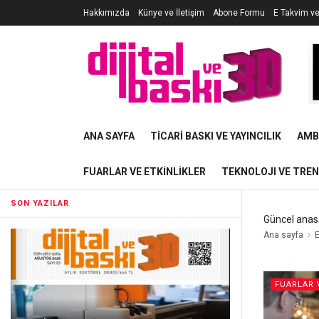
Hakkımızda
Künye ve İletişim
Abone Formu
E Takvim v
ANA SAYFA
TICARI BASKI VE YAYINCILIK
AMB
FUARLAR VE ETKINLIKLER
TEKNOLOJI VE TRE
SON YAZILAR
Güncel anas
Ana sayfa
E
FUARLAR 