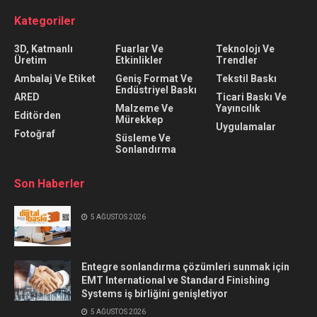
Kategoriler
3D, Katmanlı
Fuarlar Ve
Teknolojı Ve
Üretim
Etkinlikler
Trendler
Ambalaj Ve Etiket
Geniş Format Ve
Tekstil Baskı
Endüstriyel Baskı
ARED
Ticari Baskı Ve
Malzeme Ve
Yayıncılık
Editörden
Mürekkep
Uygulamalar
Fotoğraf
Süsleme Ve
Sonlandırma
Son Haberler
5 AĞUSTOS 2026
Entegre sonlandırma çözümleri sunmak için
EMT International ve Standard Finishing
Systems iş birliğini genişletiyor
5 AĞUSTOS 2026