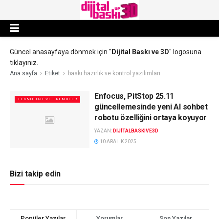
Güncel anasayfaya dönmek için "
Dijital Baskı ve 3D
" logosuna
tıklayınız.
Ana sayfa
Etiket
baskı hazırlık ve kontrol yazılımları
Enfocus, PitStop 25.11
TEKNOLOJI VE TRENDLER
güncellemesinde yeni AI sohbet
robotu özelliğini ortaya koyuyor
YAZAN:
DIJITALBASKIVE3D
10 ARALIK 2025
Bizi takip edin
Popüler Yazılar
Yorumlar
Son Yazılar