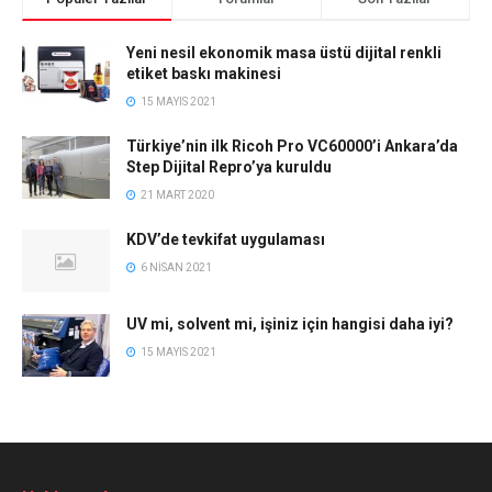
Yeni nesil ekonomik masa üstü dijital renkli
etiket baskı makinesi
15 MAYIS 2021
Türkiye’nin ilk Ricoh Pro VC60000’i Ankara’da
Step Dijital Repro’ya kuruldu
21 MART 2020
KDV’de tevkifat uygulaması
6 NISAN 2021
UV mi, solvent mi, işiniz için hangisi daha iyi?
15 MAYIS 2021