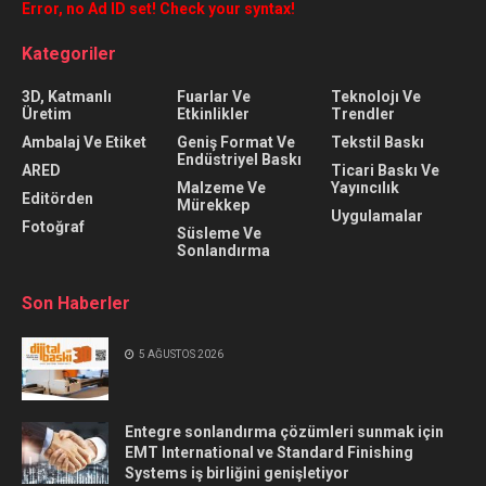
Error, no Ad ID set! Check your syntax!
Kategoriler
3D, Katmanlı
Fuarlar Ve
Teknolojı Ve
Üretim
Etkinlikler
Trendler
Ambalaj Ve Etiket
Geniş Format Ve
Tekstil Baskı
Endüstriyel Baskı
ARED
Ticari Baskı Ve
Malzeme Ve
Yayıncılık
Editörden
Mürekkep
Uygulamalar
Fotoğraf
Süsleme Ve
Sonlandırma
Son Haberler
5 AĞUSTOS 2026
Entegre sonlandırma çözümleri sunmak için
EMT International ve Standard Finishing
Systems iş birliğini genişletiyor