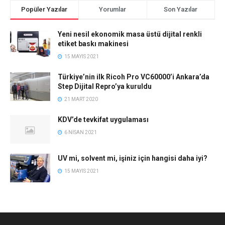
Popüler Yazılar
Yorumlar
Son Yazılar
Yeni nesil ekonomik masa üstü dijital renkli
etiket baskı makinesi
15 MAYIS 2021
Türkiye’nin ilk Ricoh Pro VC60000’i Ankara’da
Step Dijital Repro’ya kuruldu
21 MART 2020
KDV’de tevkifat uygulaması
6 NISAN 2021
UV mi, solvent mi, işiniz için hangisi daha iyi?
15 MAYIS 2021