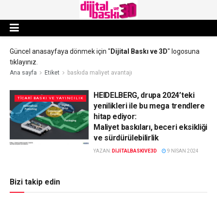
Güncel anasayfaya dönmek için "
Dijital Baskı ve 3D
" logosuna
tıklayınız.
Ana sayfa
Etiket
baskıda maliyet avantajı
HEIDELBERG, drupa 2024’teki
TICARI BASKI VE YAYINCILIK
yenilikleri ile bu mega trendlere
hitap ediyor:
Maliyet baskıları, beceri eksikliği
ve sürdürülebilirlik
YAZAN:
DIJITALBASKIVE3D
9 NISAN 2024
Bizi takip edin