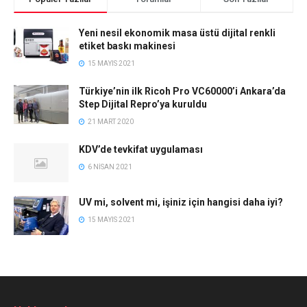
Yeni nesil ekonomik masa üstü dijital renkli
etiket baskı makinesi
15 MAYIS 2021
Türkiye’nin ilk Ricoh Pro VC60000’i Ankara’da
Step Dijital Repro’ya kuruldu
21 MART 2020
KDV’de tevkifat uygulaması
6 NISAN 2021
UV mi, solvent mi, işiniz için hangisi daha iyi?
15 MAYIS 2021