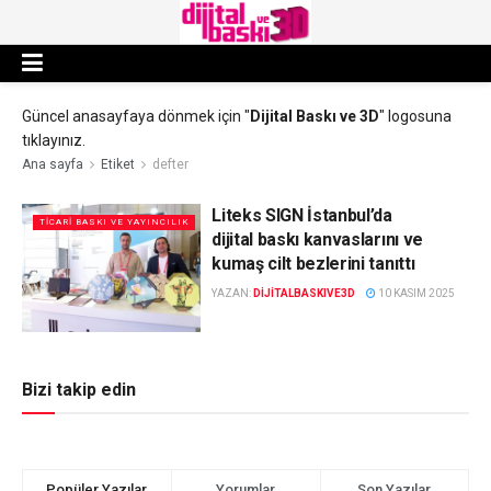
Güncel anasayfaya dönmek için "
Dijital Baskı ve 3D
" logosuna
tıklayınız.
Ana sayfa
Etiket
defter
Liteks SIGN İstanbul’da
TICARI BASKI VE YAYINCILIK
dijital baskı kanvaslarını ve
kumaş cilt bezlerini tanıttı
YAZAN:
DIJITALBASKIVE3D
10 KASIM 2025
Bizi takip edin
Popüler Yazılar
Yorumlar
Son Yazılar