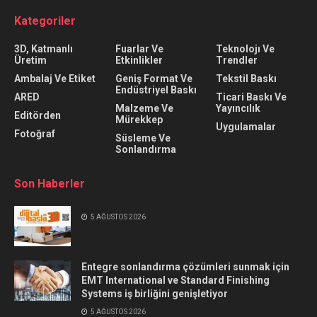
Kategoriler
3D, Katmanlı
Fuarlar Ve
Teknolojı Ve
Üretim
Etkinlikler
Trendler
Ambalaj Ve Etiket
Geniş Format Ve
Tekstil Baskı
Endüstriyel Baskı
ARED
Ticari Baskı Ve
Malzeme Ve
Yayıncılık
Editörden
Mürekkep
Uygulamalar
Fotoğraf
Süsleme Ve
Sonlandırma
Son Haberler
5 AĞUSTOS 2026
Entegre sonlandırma çözümleri sunmak için
EMT International ve Standard Finishing
Systems iş birliğini genişletiyor
5 AĞUSTOS 2026