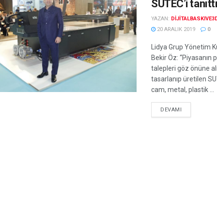
SUTEC’i tanıtt
YAZAN:
DIJITALBASKIVE3
20 ARALIK 2019
0
Lidya Grup Yönetim K
Bekir Öz: “Piyasanın
talepleri göz önüne al
tasarlanıp üretilen S
cam, metal, plastik ...
DEVAMI