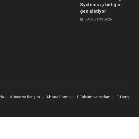
Systems iş birliğini
genişletiyor
5 AĞUSTOS 2026
da
Künye ve İletişim
Abone Formu
E Takvim ve reklam
E-Dergi