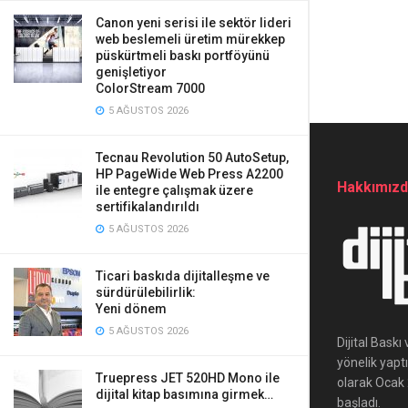
Canon yeni serisi ile sektör lideri
web beslemeli üretim mürekkep
püskürtmeli baskı portföyünü
genişletiyor
ColorStream 7000
5 AĞUSTOS 2026
Tecnau Revolution 50 AutoSetup,
HP PageWide Web Press A2200
Hakkımız
ile entegre çalışmak üzere
sertifikalandırıldı
5 AĞUSTOS 2026
Ticari baskıda dijitalleşme ve
sürdürülebilirlik:
Yeni dönem
5 AĞUSTOS 2026
Dijital Bask
yönelik yapt
Truepress JET 520HD Mono ile
olarak Ocak 2
dijital kitap basımına girmek…
başladı.