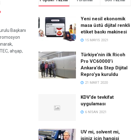
ı
D
Yeni nesil ekonomik
masa üstü dijital renkli
urulu Başkanı
etiket baskı makinesi
 promosyon
15 MAYIS 2021
ınarak,
UTEC, ahşap,
Türkiye’nin ilk Ricoh
Pro VC60000’i
Ankara’da Step Dijital
Repro’ya kuruldu
21 MART 2020
KDV’de tevkifat
uygulaması
6 NISAN 2021
UV mi, solvent mi,
işiniz için hangisi