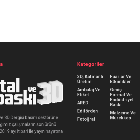
da
Kategoriler
3D, Katmanlı
Fuarlar Ve
Üretim
Etkinlikler
Ambalaj Ve
Geniş
Etiket
Format Ve
Endüstriyel
ARED
Baskı
Editörden
Malzeme Ve
ı ve 3D Dergisi basım sektörüne
Mürekkep
Fotoğraf
ığımız çalışmaların son ürünü
019 ayı itibari ile yayın hayatına