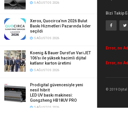
5 AĞUSTOS 2026
Bizi Takip E
Xerox, Quocirca’nın 2026 Bulut
Baskı Hizmetleri Pazarında lider
seçildi
5 AĞUSTOS 2026
Error, no Ad
Koenig & Bauer Durst’un VariJET
106’sı ile yüksek hacimli dijital
Error, no Ad
katlanır karton üretimi
5 AĞUSTOS 2026
Prodigital güvencesiyle yeni
© 2019 Dijita
nesil hibrit
LED UV baskı makinesi:
Gongzheng HB18UV PRO
5 AĞUSTOS 2026
Mauveworx, Agfa Tauro’ya yaptığı
iki yeni yatırımla üretimini