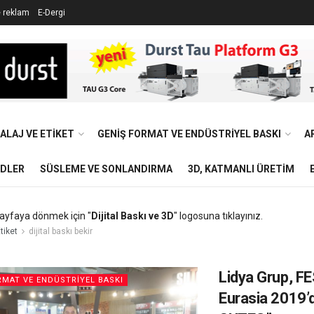
e reklam
E-Dergi
ALAJ VE ETIKET
GENIŞ FORMAT VE ENDÜSTRIYEL BASKI
A
NDLER
SÜSLEME VE SONLANDIRMA
3D, KATMANLI ÜRETIM
ayfaya dönmek için "
Dijital Baskı ve 3D
" logosuna tıklayınız.
tiket
dijital baskı bekir
Lidya Grup, F
RMAT VE ENDÜSTRIYEL BASKI
Eurasia 2019’