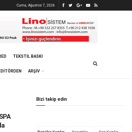
Cuma, Ağustos 7, 2026
RED
TEKSTIL BASKI
EDITÖRDEN
ARŞIV
Bizi takip edin
ESPA
da
Popüler Yazılar
Yorumlar
Son Yazılar