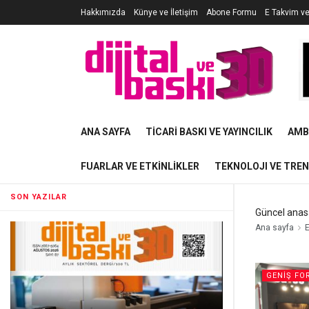
Hakkımızda
Künye ve İletişim
Abone Formu
E Takvim v
ANA SAYFA
TICARI BASKI VE YAYINCILIK
AMB
FUARLAR VE ETKINLIKLER
TEKNOLOJI VE TRE
SON YAZILAR
Güncel anas
Ana sayfa
E
GENIŞ FO