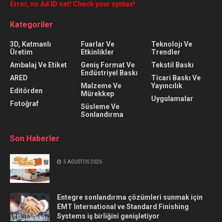
Error, no Ad ID set! Check your syntax!
Kategoriler
3D, Katmanlı
Fuarlar Ve
Teknolojı Ve
Üretim
Etkinlikler
Trendler
Ambalaj Ve Etiket
Geniş Format Ve
Tekstil Baskı
Endüstriyel Baskı
ARED
Ticari Baskı Ve
Malzeme Ve
Yayıncılık
Editörden
Mürekkep
Uygulamalar
Fotoğraf
Süsleme Ve
Sonlandırma
Son Haberler
5 AĞUSTOS 2026
Entegre sonlandırma çözümleri sunmak için
EMT International ve Standard Finishing
Systems iş birliğini genişletiyor