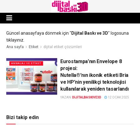
Güncel anasayfaya dönmek için "
Dijital Baskı ve 3D
" logosuna
tıklayınız.
Ana sayfa
Etiket
dijital etiket çözümleri
Eurostampa’nın Envelope 8
AMBALAJ VE ETIKET
projesi:
Nutella®’nın ikonik etiketi Bria
ve HP’nin yenilikçi teknolojisi
kullanılarak yeniden tasarlandı
YAZAN:
DIJITALBASKIVE3D
12 OCAK 2025
Bizi takip edin