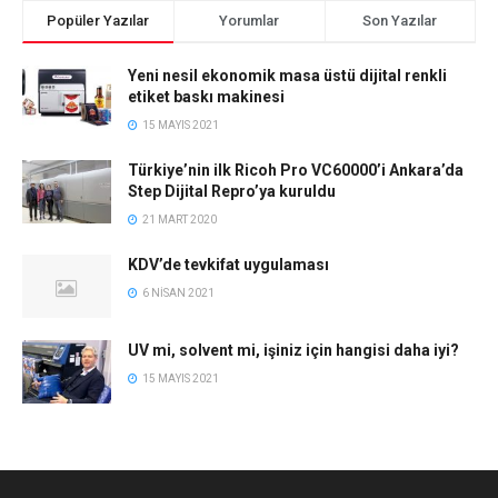
Popüler Yazılar
Yorumlar
Son Yazılar
Yeni nesil ekonomik masa üstü dijital renkli
etiket baskı makinesi
15 MAYIS 2021
Türkiye’nin ilk Ricoh Pro VC60000’i Ankara’da
Step Dijital Repro’ya kuruldu
21 MART 2020
KDV’de tevkifat uygulaması
6 NISAN 2021
UV mi, solvent mi, işiniz için hangisi daha iyi?
15 MAYIS 2021