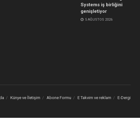
Systems iş birliğini
genişletiyor
5 AĞUSTOS 2026
da
Künye ve İletişim
Abone Formu
E Takvim ve reklam
E-Dergi