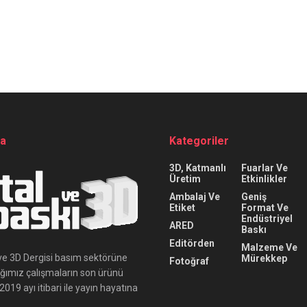
da
Kategoriler
3D, Katmanlı
Fuarlar Ve
Üretim
Etkinlikler
Ambalaj Ve
Geniş
Etiket
Format Ve
Endüstriyel
ARED
Baskı
Editörden
Malzeme Ve
ı ve 3D Dergisi basım sektörüne
Mürekkep
Fotoğraf
ığımız çalışmaların son ürünü
019 ayı itibari ile yayın hayatına