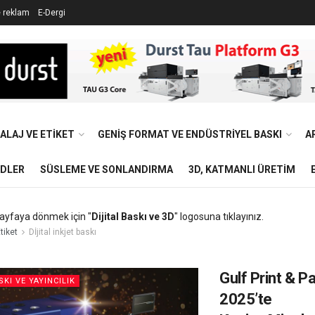
e reklam
E-Dergi
ALAJ VE ETIKET
GENIŞ FORMAT VE ENDÜSTRIYEL BASKI
A
NDLER
SÜSLEME VE SONLANDIRMA
3D, KATMANLI ÜRETIM
ayfaya dönmek için "
Dijital Baskı ve 3D
" logosuna tıklayınız.
tiket
Dİjital inkjet baskı
Gulf Print & P
SKI VE YAYINCILIK
2025’te