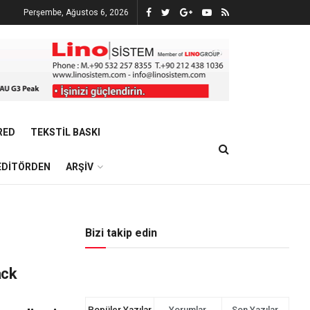
Perşembe, Ağustos 6, 2026
RED
TEKSTIL BASKI
EDITÖRDEN
ARŞIV
Bizi takip edin
ack
Popüler Yazılar
Yorumlar
Son Yazılar