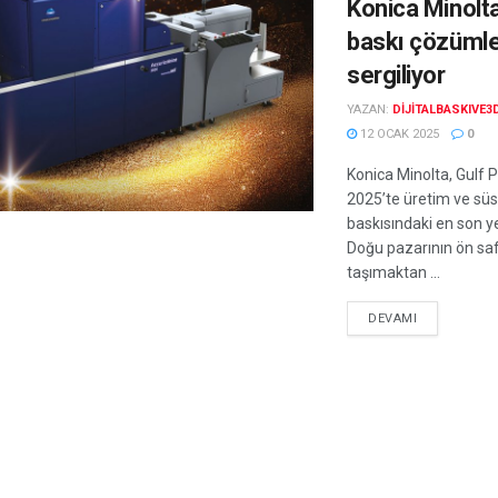
Konica Minolta
baskı çözümle
sergiliyor
YAZAN:
DIJITALBASKIVE3
12 OCAK 2025
0
Konica Minolta, Gulf P
2025’te üretim ve sü
baskısındaki en son ye
Doğu pazarının ön saf
taşımaktan ...
DEVAMI