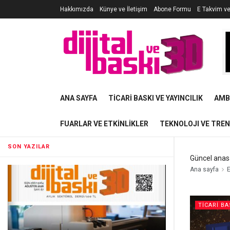
Hakkımızda
Künye ve İletişim
Abone Formu
E Takvim v
ANA SAYFA
TICARI BASKI VE YAYINCILIK
AMB
FUARLAR VE ETKINLIKLER
TEKNOLOJI VE TRE
SON YAZILAR
Güncel anas
Ana sayfa
E
TICARI BA