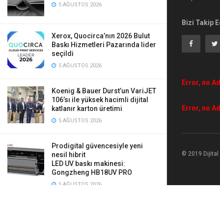
5 AĞUSTOS 2026
Bizi Takip E
Xerox, Quocirca’nın 2026 Bulut
Baskı Hizmetleri Pazarında lider
seçildi
5 AĞUSTOS 2026
Error, no Ad
Koenig & Bauer Durst’un VariJET
106’sı ile yüksek hacimli dijital
Error, no Ad
katlanır karton üretimi
5 AĞUSTOS 2026
Prodigital güvencesiyle yeni
© 2019 Dijita
nesil hibrit
LED UV baskı makinesi:
Gongzheng HB18UV PRO
5 AĞUSTOS 2026
Mauveworx, Agfa Tauro’ya yaptığı
iki yeni yatırımla üretimini