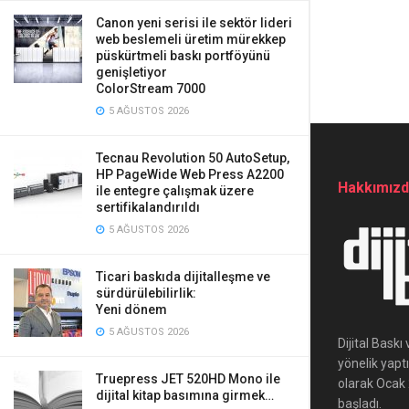
Canon yeni serisi ile sektör lideri
web beslemeli üretim mürekkep
püskürtmeli baskı portföyünü
genişletiyor
ColorStream 7000
5 AĞUSTOS 2026
Tecnau Revolution 50 AutoSetup,
HP PageWide Web Press A2200
Hakkımız
ile entegre çalışmak üzere
sertifikalandırıldı
5 AĞUSTOS 2026
Ticari baskıda dijitalleşme ve
sürdürülebilirlik:
Yeni dönem
5 AĞUSTOS 2026
Dijital Bask
yönelik yapt
Truepress JET 520HD Mono ile
olarak Ocak 2
dijital kitap basımına girmek…
başladı.