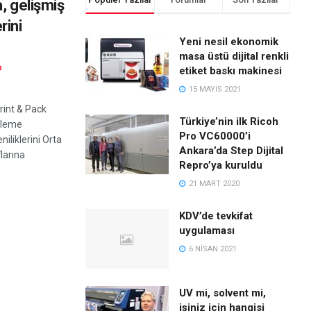
, gelişmiş
rini
Yeni nesil ekonomik
masa üstü dijital renkli
D
etiket baskı makinesi
15 MAYIS 2021
rint & Pack
Türkiye’nin ilk Ricoh
sleme
Pro VC60000’i
niliklerini Orta
Ankara’da Step Dijital
larına
Repro’ya kuruldu
21 MART 2020
KDV’de tevkifat
uygulaması
6 NISAN 2021
UV mi, solvent mi,
işiniz için hangisi