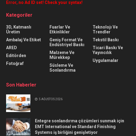
Error, no Ad ID set! Check your syntax!
Kategoriler
3D, Katmanlı
Fuarlar Ve
Teknolojı Ve
Üretim
Etkinlikler
Trendler
Ambalaj Ve Etiket
Geniş Format Ve
Tekstil Baskı
Endüstriyel Baskı
ARED
Ticari Baskı Ve
Malzeme Ve
Yayıncılık
Editörden
Mürekkep
Uygulamalar
Fotoğraf
Süsleme Ve
Sonlandırma
Son Haberler
5 AĞUSTOS 2026
Entegre sonlandırma çözümleri sunmak için
EMT International ve Standard Finishing
Systems iş birliğini genişletiyor