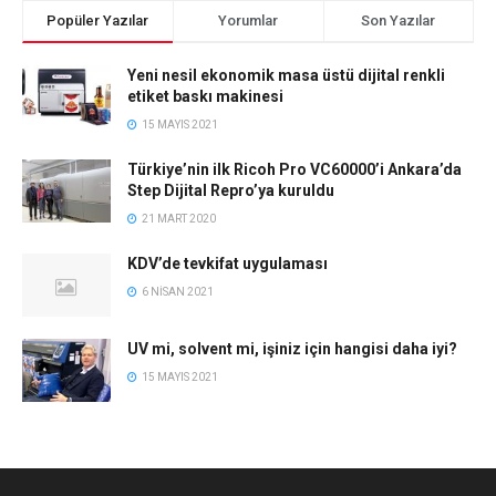
Popüler Yazılar
Yorumlar
Son Yazılar
Yeni nesil ekonomik masa üstü dijital renkli
etiket baskı makinesi
15 MAYIS 2021
Türkiye’nin ilk Ricoh Pro VC60000’i Ankara’da
Step Dijital Repro’ya kuruldu
21 MART 2020
KDV’de tevkifat uygulaması
6 NISAN 2021
UV mi, solvent mi, işiniz için hangisi daha iyi?
15 MAYIS 2021