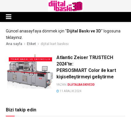
Güncel anasayfaya dönmek için "
Dijital Baskı ve 3D
" logosuna
tıklayınız.
Ana sayfa
Etiket
dijital kart baskısı
Atlantic Zeiser TRUSTECH
TICARI BASKI VE YAYINCILIK
2024’te:
PERSOSMART Color ile kart
kişiselleştirmeyi geliştirme
YAZAN:
DIJITALBASKIVE3D
11 ARALIK 2024
Bizi takip edin